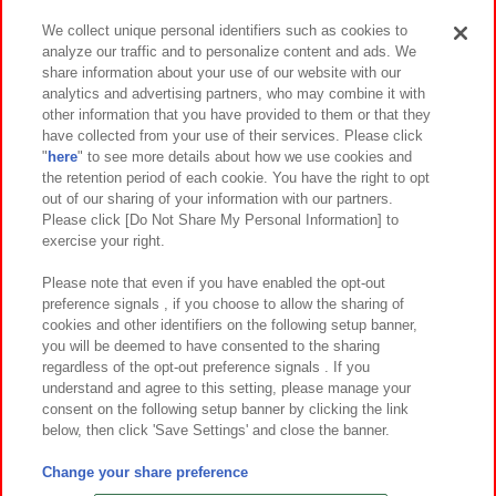
We collect unique personal identifiers such as cookies to
analyze our traffic and to personalize content and ads. We
イベント・キャンペーン
share information about your use of our website with our
analytics and advertising partners, who may combine it with
other information that you have provided to them or that they
have collected from your use of their services. Please click
"
here
" to see more details about how we use cookies and
関連会社
サステナビリティ
サイトポリシー
the retention period of each cookie. You have the right to opt
out of our sharing of your information with our partners.
プライバシーポリシー
ウェブアクセシビリティ方針と検証結果
Please click [Do Not Share My Personal Information] to
exercise your right.
お取引先さまとともに
食品のご提供について
カスタマーハラスメント対応方針
よくあるご質問・お問い合わせ
Please note that even if you have enabled the opt-out
preference signals , if you choose to allow the sharing of
cookies and other identifiers on the following setup banner,
you will be deemed to have consented to the sharing
regardless of the opt-out preference signals . If you
understand and agree to this setting, please manage your
consent on the following setup banner by clicking the link
below, then click 'Save Settings' and close the banner.
©Bandai Namco Amusement Inc.
©Bandai Namco Amusement Lab Inc.
Change your share preference
©Bandai Namco Experience Inc.