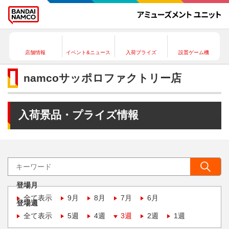
店舗情報
イベント&ニュース
入荷プライズ
設置ゲーム機
namcoサッポロファクトリー店
入荷景品・プライズ情報
登場月
全て表示
9月
8月
7月
6月
登場週
全て表示
5週
4週
3週
2週
1週