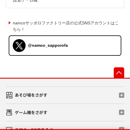
namcoサッポロファクトリー店の公式SNSアカウントはこ
ちら！
@namco_sapporofa
先
あそび場をさがす
ゲーム機をさがす
スマホ・PCであそぶ