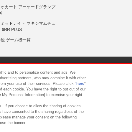
リオカート アーケードグランプ
X
岸ミッドナイト マキシマムチュ
 6RR PLUS
の他 ゲーム機一覧
サイトポリシー
プライバシーポリシー
ウェブアクセシビリティ方
raffic and to personalize content and ads. We
advertising partners, who may combine it with other
rom your use of their services. Please click "
here
"
供について
カスタマーハラスメント対応方針
よくあるご質問・
f each cookie. You have the right to opt out of our
e My Personal Information] to exercise your right.
 , if you choose to allow the sharing of cookies
to have consented to the sharing regardless of the
, please manage your consent on the following
lose the banner.
ndai Namco Amusement Lab Inc.
©Bandai Namco Experience Inc.
©HANAY