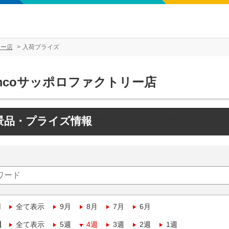
リー店
入荷プライズ
mcoサッポロファクトリー店
景品・プライズ情報
月
全て表示
9月
8月
7月
6月
週
全て表示
5週
4週
3週
2週
1週