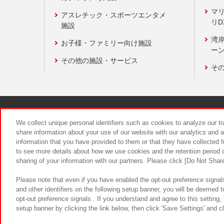
マ
アスレチック・スポーツエンタメ
リD
施設
湾
お子様・ファミリー向け施設
ーン
その他の施設・サービス
そ
関連会社
サステナビリティ
We collect unique personal identifiers such as cookies to analyze our t
share information about your use of our website with our analytics and 
information that you have provided to them or that they have collected f
食品のご提
to see more details about how we use cookies and the retention period o
sharing of your information with our partners. Please click [Do Not Shar
Please note that even if you have enabled the opt-out preference signals
and other identifiers on the following setup banner, you will be deemed 
opt-out preference signals . If you understand and agree to this setting
setup banner by clicking the link below, then click 'Save Settings' and c
©Bandai Namco Amusement Inc.
©Ba