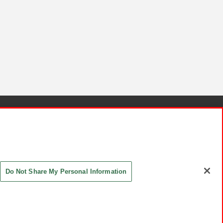
針と検証結果
お取引先さまとともに
お問い合わせ
Do Not Share My Personal Information
ASHIKI Co., Ltd. All Rights Reserved.