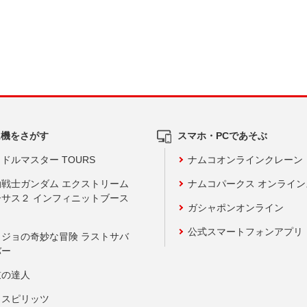
ム機をさがす
スマホ・PCであそぶ
ドルマスター TOURS
ナムコオンラインクレーン
動戦士ガンダム エクストリーム
ナムコパークス オンライ
ーサス２ インフィニットブース
ガシャポンオンライン
公式スマートフォンアプリ
ョジョの奇妙な冒険 ラストサバ
バー
鼓の達人
りスピリッツ