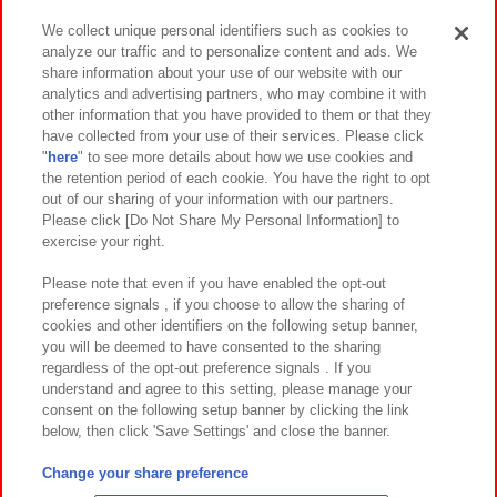
We collect unique personal identifiers such as cookies to
analyze our traffic and to personalize content and ads. We
イベント・キャンペーン
share information about your use of our website with our
analytics and advertising partners, who may combine it with
other information that you have provided to them or that they
have collected from your use of their services. Please click
"
here
" to see more details about how we use cookies and
関連会社
サステナビリティ
サイトポリシー
the retention period of each cookie. You have the right to opt
out of our sharing of your information with our partners.
プライバシーポリシー
ウェブアクセシビリティ方針と検証結果
Please click [Do Not Share My Personal Information] to
exercise your right.
お取引先さまとともに
食品のご提供について
カスタマーハラスメント対応方針
よくあるご質問・お問い合わせ
Please note that even if you have enabled the opt-out
preference signals , if you choose to allow the sharing of
cookies and other identifiers on the following setup banner,
you will be deemed to have consented to the sharing
regardless of the opt-out preference signals . If you
understand and agree to this setting, please manage your
consent on the following setup banner by clicking the link
below, then click 'Save Settings' and close the banner.
©Bandai Namco Amusement Inc.
©Bandai Namco Amusement Lab Inc.
Change your share preference
©Bandai Namco Experience Inc.