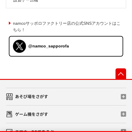
namcoサッポロファクトリー店の公式SNSアカウントはこ
ちら！
@namco_sapporofa
先
あそび場をさがす
ゲーム機をさがす
スマホ・PCであそぶ