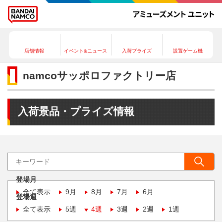
店舗情報
イベント&ニュース
入荷プライズ
設置ゲーム機
namcoサッポロファクトリー店
入荷景品・プライズ情報
登場月
全て表示
9月
8月
7月
6月
登場週
全て表示
5週
4週
3週
2週
1週