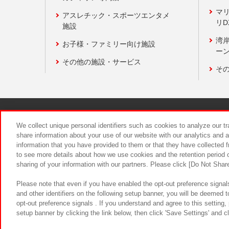
マ
アスレチック・スポーツエンタメ
リD
施設
湾
お子様・ファミリー向け施設
ーン
その他の施設・サービス
そ
関連会社
サステナビリティ
We collect unique personal identifiers such as cookies to analyze our t
share information about your use of our website with our analytics and 
information that you have provided to them or that they have collected f
食品のご提
to see more details about how we use cookies and the retention period o
sharing of your information with our partners. Please click [Do Not Shar
Please note that even if you have enabled the opt-out preference signals
and other identifiers on the following setup banner, you will be deemed 
opt-out preference signals . If you understand and agree to this setting
setup banner by clicking the link below, then click 'Save Settings' and c
©Bandai Namco Amusement Inc.
©Ba