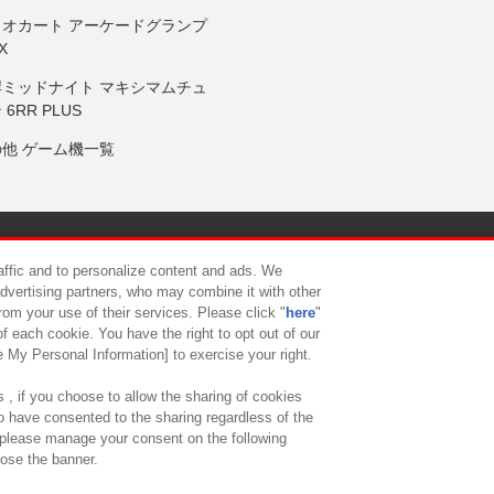
リオカート アーケードグランプ
X
岸ミッドナイト マキシマムチュ
 6RR PLUS
の他 ゲーム機一覧
サイトポリシー
プライバシーポリシー
ウェブアクセシビリティ方
raffic and to personalize content and ads. We
advertising partners, who may combine it with other
rom your use of their services. Please click "
here
"
供について
カスタマーハラスメント対応方針
よくあるご質問・
f each cookie. You have the right to opt out of our
e My Personal Information] to exercise your right.
 , if you choose to allow the sharing of cookies
to have consented to the sharing regardless of the
, please manage your consent on the following
lose the banner.
ndai Namco Amusement Lab Inc.
©Bandai Namco Experience Inc.
©HANAY