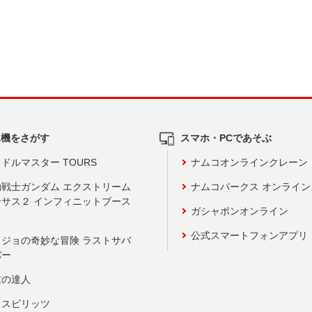
ム機をさがす
スマホ・PCであそぶ
ドルマスター TOURS
ナムコオンラインクレーン
動戦士ガンダム エクストリーム
ナムコパークス オンライ
ーサス２ インフィニットブース
ガシャポンオンライン
公式スマートフォンアプリ
ョジョの奇妙な冒険 ラストサバ
バー
鼓の達人
りスピリッツ