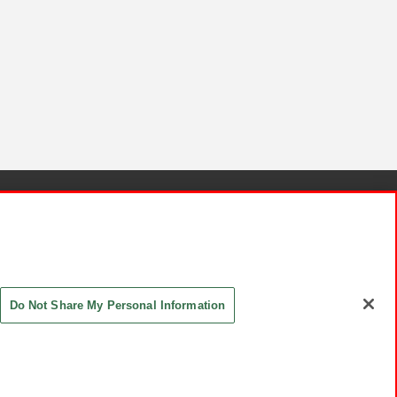
針と検証結果
お取引先さまとともに
お問い合わせ
Do Not Share My Personal Information
ASHIKI Co., Ltd. All Rights Reserved.