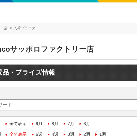
リー店
入荷プライズ
mcoサッポロファクトリー店
景品・プライズ情報
月
全て表示
9月
8月
7月
6月
週
全て表示
5週
4週
3週
2週
1週