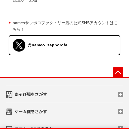
namcoサッポロファクトリー店の公式SNSアカウントはこ
ちら！
@namco_sapporofa
先
あそび場をさがす
ゲーム機をさがす
スマホ・PCであそぶ