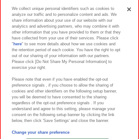
We collect unique personal identifiers such as cookies to
analyze our traffic and to personalize content and ads. We
イベント・キャンペーン
share information about your use of our website with our
analytics and advertising partners, who may combine it with
other information that you have provided to them or that they
have collected from your use of their services. Please click
"
here
" to see more details about how we use cookies and
関連会社
サステナビリティ
サイトポリシー
the retention period of each cookie. You have the right to opt
out of our sharing of your information with our partners.
プライバシーポリシー
ウェブアクセシビリティ方針と検証結果
Please click [Do Not Share My Personal Information] to
exercise your right.
お取引先さまとともに
食品のご提供について
カスタマーハラスメント対応方針
よくあるご質問・お問い合わせ
Please note that even if you have enabled the opt-out
preference signals , if you choose to allow the sharing of
cookies and other identifiers on the following setup banner,
you will be deemed to have consented to the sharing
regardless of the opt-out preference signals . If you
understand and agree to this setting, please manage your
consent on the following setup banner by clicking the link
below, then click 'Save Settings' and close the banner.
©Bandai Namco Amusement Inc.
©Bandai Namco Amusement Lab Inc.
Change your share preference
©Bandai Namco Experience Inc.