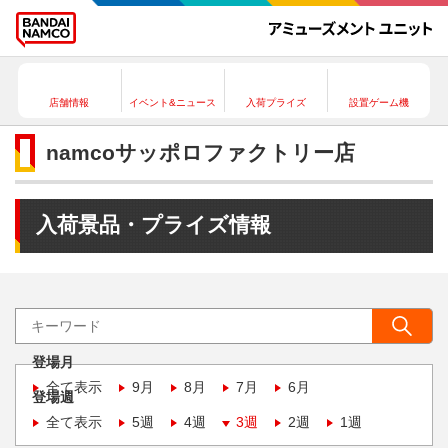
店舗情報
イベント&ニュース
入荷プライズ
設置ゲーム機
namcoサッポロファクトリー店
入荷景品・プライズ情報
登場月
全て表示
9月
8月
7月
6月
登場週
全て表示
5週
4週
3週
2週
1週