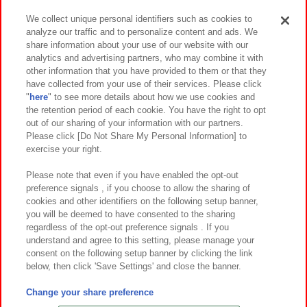
We collect unique personal identifiers such as cookies to
analyze our traffic and to personalize content and ads. We
イベント・キャンペーン
share information about your use of our website with our
analytics and advertising partners, who may combine it with
other information that you have provided to them or that they
have collected from your use of their services. Please click
"
here
" to see more details about how we use cookies and
関連会社
サステナビリティ
サイトポリシー
the retention period of each cookie. You have the right to opt
out of our sharing of your information with our partners.
プライバシーポリシー
ウェブアクセシビリティ方針と検証結果
Please click [Do Not Share My Personal Information] to
exercise your right.
お取引先さまとともに
食品のご提供について
カスタマーハラスメント対応方針
よくあるご質問・お問い合わせ
Please note that even if you have enabled the opt-out
preference signals , if you choose to allow the sharing of
cookies and other identifiers on the following setup banner,
you will be deemed to have consented to the sharing
regardless of the opt-out preference signals . If you
understand and agree to this setting, please manage your
consent on the following setup banner by clicking the link
below, then click 'Save Settings' and close the banner.
©Bandai Namco Amusement Inc.
©Bandai Namco Amusement Lab Inc.
Change your share preference
©Bandai Namco Experience Inc.