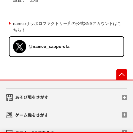
namcoサッポロファクトリー店の公式SNSアカウントはこ
ちら！
@namco_sapporofa
先
あそび場をさがす
ゲーム機をさがす
スマホ・PCであそぶ