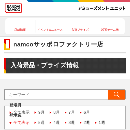
店舗情報
イベント&ニュース
入荷プライズ
設置ゲーム機
namcoサッポロファクトリー店
入荷景品・プライズ情報
登場月
全て表示
9月
8月
7月
6月
登場週
全て表示
5週
4週
3週
2週
1週