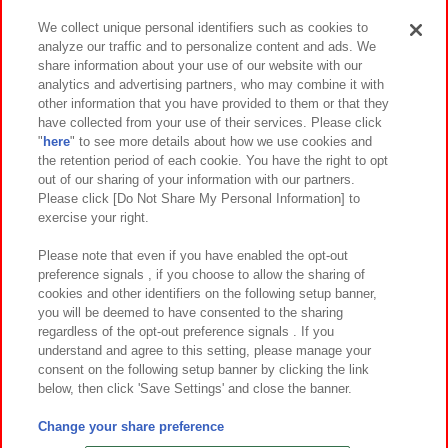
We collect unique personal identifiers such as cookies to
analyze our traffic and to personalize content and ads. We
イベント・キャンペーン
share information about your use of our website with our
analytics and advertising partners, who may combine it with
other information that you have provided to them or that they
have collected from your use of their services. Please click
"
here
" to see more details about how we use cookies and
関連会社
サステナビリティ
サイトポリシー
the retention period of each cookie. You have the right to opt
out of our sharing of your information with our partners.
プライバシーポリシー
ウェブアクセシビリティ方針と検証結果
Please click [Do Not Share My Personal Information] to
exercise your right.
お取引先さまとともに
食品のご提供について
カスタマーハラスメント対応方針
よくあるご質問・お問い合わせ
Please note that even if you have enabled the opt-out
preference signals , if you choose to allow the sharing of
cookies and other identifiers on the following setup banner,
you will be deemed to have consented to the sharing
regardless of the opt-out preference signals . If you
understand and agree to this setting, please manage your
consent on the following setup banner by clicking the link
below, then click 'Save Settings' and close the banner.
©Bandai Namco Amusement Inc.
©Bandai Namco Amusement Lab Inc.
Change your share preference
©Bandai Namco Experience Inc.