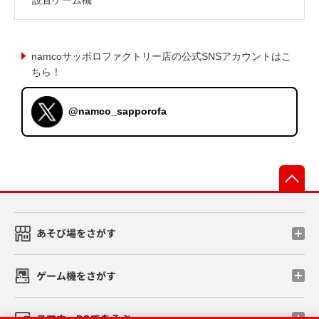
namcoサッポロファクトリー店の公式SNSアカウントはこ
ちら！
@namco_sapporofa
先
あそび場をさがす
ゲーム機をさがす
スマホ・PCであそぶ