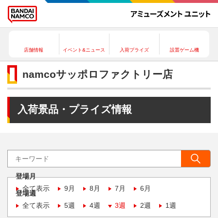
店舗情報
イベント&ニュース
入荷プライズ
設置ゲーム機
namcoサッポロファクトリー店
入荷景品・プライズ情報
登場月
全て表示
9月
8月
7月
6月
登場週
全て表示
5週
4週
3週
2週
1週