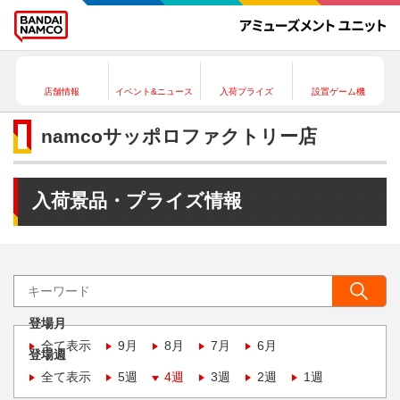
店舗情報
イベント&ニュース
入荷プライズ
設置ゲーム機
namcoサッポロファクトリー店
入荷景品・プライズ情報
登場月
全て表示
9月
8月
7月
6月
登場週
全て表示
5週
4週
3週
2週
1週