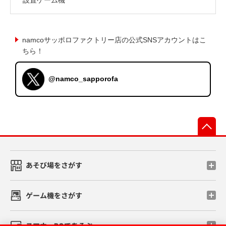
namcoサッポロファクトリー店の公式SNSアカウントはこ
ちら！
@namco_sapporofa
先
あそび場をさがす
ゲーム機をさがす
スマホ・PCであそぶ