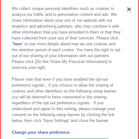
We collect unique personal identifiers such as cookies to
analyze our traffic and to personalize content and ads. We
イベント・キャンペーン
share information about your use of our website with our
analytics and advertising partners, who may combine it with
other information that you have provided to them or that they
have collected from your use of their services. Please click
"
here
" to see more details about how we use cookies and
関連会社
サステナビリティ
サイトポリシー
the retention period of each cookie. You have the right to opt
out of our sharing of your information with our partners.
プライバシーポリシー
ウェブアクセシビリティ方針と検証結果
Please click [Do Not Share My Personal Information] to
exercise your right.
お取引先さまとともに
食品のご提供について
カスタマーハラスメント対応方針
よくあるご質問・お問い合わせ
Please note that even if you have enabled the opt-out
preference signals , if you choose to allow the sharing of
cookies and other identifiers on the following setup banner,
you will be deemed to have consented to the sharing
regardless of the opt-out preference signals . If you
understand and agree to this setting, please manage your
consent on the following setup banner by clicking the link
below, then click 'Save Settings' and close the banner.
©Bandai Namco Amusement Inc.
©Bandai Namco Amusement Lab Inc.
Change your share preference
©Bandai Namco Experience Inc.