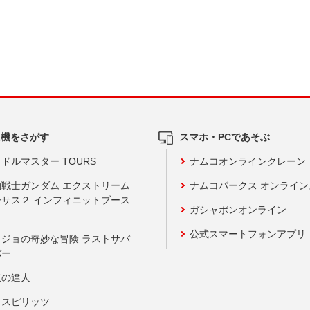
ム機をさがす
スマホ・PCであそぶ
ドルマスター TOURS
ナムコオンラインクレーン
動戦士ガンダム エクストリーム
ナムコパークス オンライ
ーサス２ インフィニットブース
ガシャポンオンライン
公式スマートフォンアプリ
ョジョの奇妙な冒険 ラストサバ
バー
鼓の達人
りスピリッツ