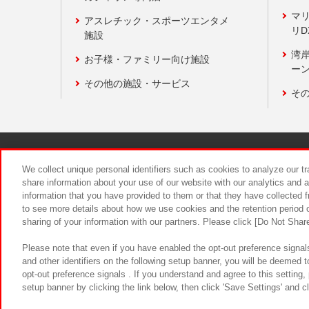
マ
アスレチック・スポーツエンタメ
リD
施設
湾
お子様・ファミリー向け施設
ーン
その他の施設・サービス
そ
関連会社
サステナビリティ
We collect unique personal identifiers such as cookies to analyze our t
share information about your use of our website with our analytics and 
information that you have provided to them or that they have collected f
食品のご提
to see more details about how we use cookies and the retention period o
sharing of your information with our partners. Please click [Do Not Shar
Please note that even if you have enabled the opt-out preference signals
and other identifiers on the following setup banner, you will be deemed 
opt-out preference signals . If you understand and agree to this setting
setup banner by clicking the link below, then click 'Save Settings' and c
©Bandai Namco Amusement Inc.
©Ba