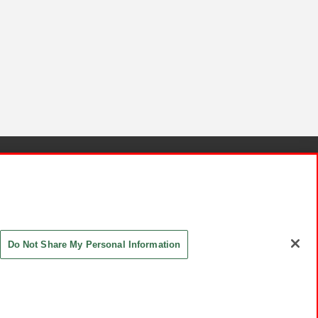
針と検証結果
お取引先さまとともに
お問い合わせ
Do Not Share My Personal Information
ASHIKI Co., Ltd. All Rights Reserved.