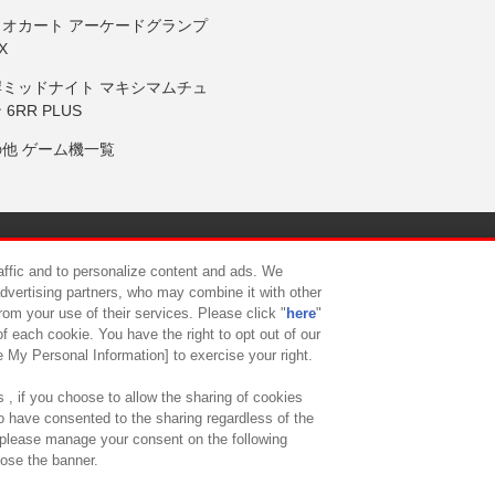
リオカート アーケードグランプ
X
岸ミッドナイト マキシマムチュ
 6RR PLUS
の他 ゲーム機一覧
サイトポリシー
プライバシーポリシー
ウェブアクセシビリティ方
raffic and to personalize content and ads. We
advertising partners, who may combine it with other
rom your use of their services. Please click "
here
"
供について
カスタマーハラスメント対応方針
よくあるご質問・
f each cookie. You have the right to opt out of our
e My Personal Information] to exercise your right.
 , if you choose to allow the sharing of cookies
to have consented to the sharing regardless of the
, please manage your consent on the following
lose the banner.
ndai Namco Amusement Lab Inc.
©Bandai Namco Experience Inc.
©HANAY