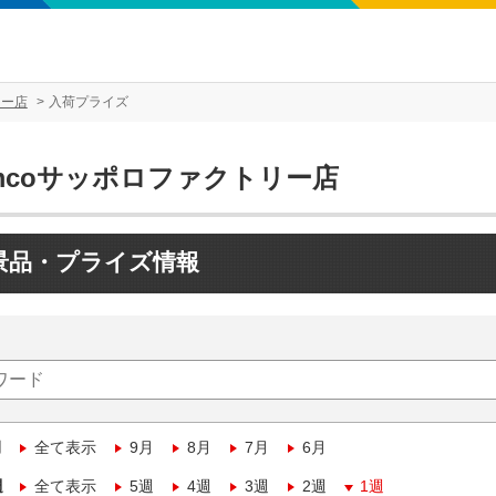
リー店
入荷プライズ
mcoサッポロファクトリー店
景品・プライズ情報
月
全て表示
9月
8月
7月
6月
週
全て表示
5週
4週
3週
2週
1週