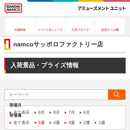
店舗情報
イベント&ニュース
入荷プライズ
設置ゲーム機
namcoサッポロファクトリー店
入荷景品・プライズ情報
登場月
全て表示
9月
8月
7月
6月
登場週
全て表示
5週
4週
3週
2週
1週