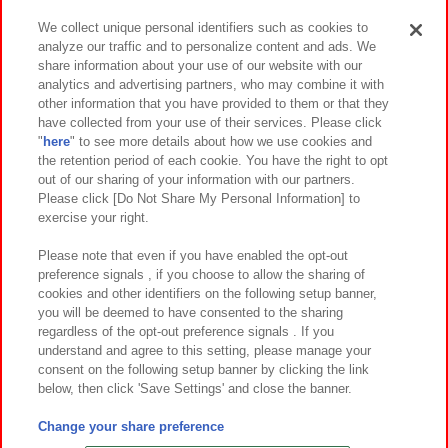
We collect unique personal identifiers such as cookies to
analyze our traffic and to personalize content and ads. We
イベント・キャンペーン
share information about your use of our website with our
analytics and advertising partners, who may combine it with
other information that you have provided to them or that they
have collected from your use of their services. Please click
"
here
" to see more details about how we use cookies and
関連会社
サステナビリティ
サイトポリシー
the retention period of each cookie. You have the right to opt
out of our sharing of your information with our partners.
プライバシーポリシー
ウェブアクセシビリティ方針と検証結果
Please click [Do Not Share My Personal Information] to
exercise your right.
お取引先さまとともに
食品のご提供について
カスタマーハラスメント対応方針
よくあるご質問・お問い合わせ
Please note that even if you have enabled the opt-out
preference signals , if you choose to allow the sharing of
cookies and other identifiers on the following setup banner,
you will be deemed to have consented to the sharing
regardless of the opt-out preference signals . If you
understand and agree to this setting, please manage your
consent on the following setup banner by clicking the link
below, then click 'Save Settings' and close the banner.
©Bandai Namco Amusement Inc.
©Bandai Namco Amusement Lab Inc.
Change your share preference
©Bandai Namco Experience Inc.