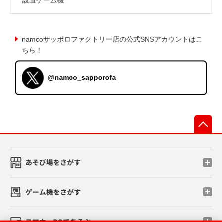
namcoサッポロファクトリー店の公式SNSアカウントはこ
ちら！
@namco_sapporofa
先
あそび場をさがす
ゲーム機をさがす
スマホ・PCであそぶ