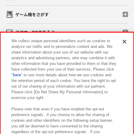
ゲーム機をさがす
スマホ・PCであそぶ
We collect unique personal identifiers such as cookies to
analyze our traffic and to personalize content and ads. We
イベント・キャンペーン
share information about your use of our website with our
analytics and advertising partners, who may combine it with
other information that you have provided to them or that they
have collected from your use of their services. Please click
"
here
" to see more details about how we use cookies and
関連会社
サステナビリティ
サイトポリシー
the retention period of each cookie. You have the right to opt
out of our sharing of your information with our partners.
プライバシーポリシー
ウェブアクセシビリティ方針と検証結果
Please click [Do Not Share My Personal Information] to
exercise your right.
お取引先さまとともに
食品のご提供について
カスタマーハラスメント対応方針
よくあるご質問・お問い合わせ
Please note that even if you have enabled the opt-out
preference signals , if you choose to allow the sharing of
cookies and other identifiers on the following setup banner,
you will be deemed to have consented to the sharing
regardless of the opt-out preference signals . If you