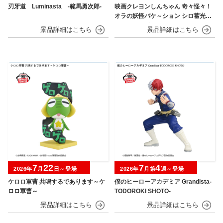
刃牙道 Luminasta ‐範馬勇次郎‐
映画クレヨンしんちゃん 奇々怪々！
オラの妖怪バケ～ション シロ蓄光シ
リコンフィギュア
7
22
7
4
2026年
月
日～登場
2026年
月第
週～登場
ケロロ軍曹 共鳴するであります～ケ
僕のヒーローアカデミア Grandista-
ロロ軍曹～
TODOROKI SHOTO-