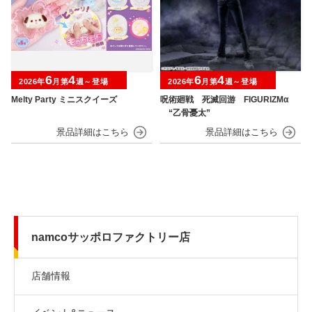
6
4
6
4
2026年
月第
週～登場
2026年
月第
週～登場
Melty Party ミニスクイーズ
呪術廻戦 死滅回游 FIGURIZMα
“乙骨憂太”
namcoサッポロファクトリー店
店舗情報