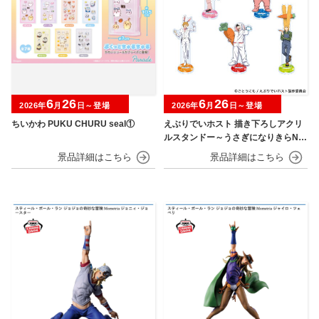
6
26
6
26
2026年
月
日～登場
2026年
月
日～登場
ちいかわ PUKU CHURU seal①
えぶりでいホスト 描き下ろしアクリ
ルスタンドー～うさぎになりきらNIG
HT～