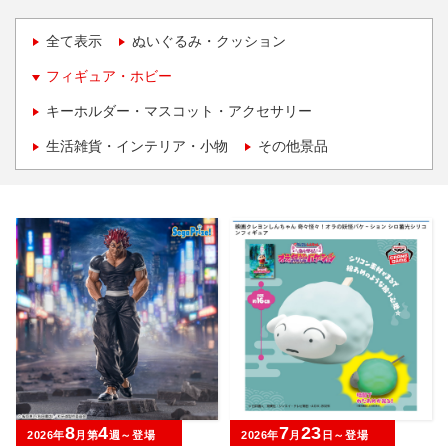
全て表示
ぬいぐるみ・クッション
フィギュア・ホビー
キーホルダー・マスコット・アクセサリー
生活雑貨・インテリア・小物
その他景品
8
4
7
23
2026年
月第
週～登場
2026年
月
日～登場