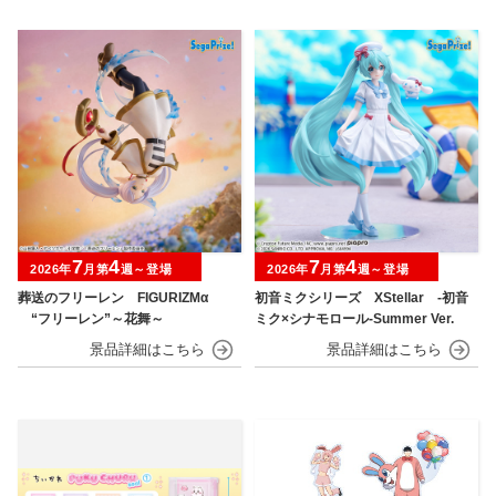
7
4
7
4
2026年
月第
週～登場
2026年
月第
週～登場
葬送のフリーレン FIGURIZMα
初音ミクシリーズ XStellar ‐初音
“フリーレン”～花舞～
ミク×シナモロール‐Summer Ver.