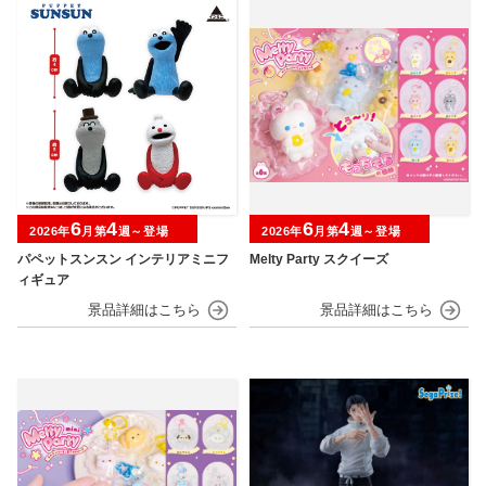
6
4
6
4
2026年
月第
週～登場
2026年
月第
週～登場
パペットスンスン インテリアミニフ
Melty Party スクイーズ
ィギュア