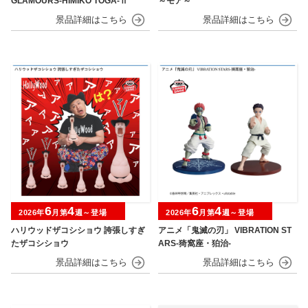
GLAMOURS-HIMIKO TOGA-Ⅱ
～モア～
6
4
6
4
2026年
月第
週～登場
2026年
月第
週～登場
ハリウッドザコシショウ 誇張しすぎ
アニメ「鬼滅の刃」 VIBRATION ST
たザコシショウ
ARS-猗窩座・狛治-