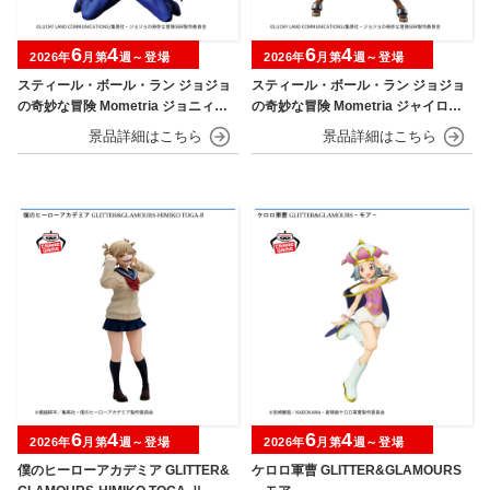
6
4
6
4
2026年
月第
週～登場
2026年
月第
週～登場
スティール・ボール・ラン ジョジョ
スティール・ボール・ラン ジョジョ
の奇妙な冒険 Mometria ジョニィ・
の奇妙な冒険 Mometria ジャイロ・
ジョースター
ツェペリ
6
4
6
4
2026年
月第
週～登場
2026年
月第
週～登場
僕のヒーローアカデミア GLITTER&
ケロロ軍曹 GLITTER&GLAMOURS