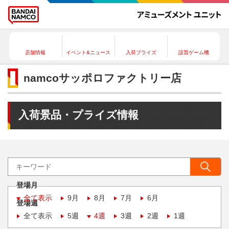
店舗情報
イベント&ニュース
入荷プライズ
設置ゲーム機
namcoサッポロファクトリー店
入荷景品・プライズ情報
登場月
全て表示
9月
8月
7月
6月
登場週
全て表示
5週
4週
3週
2週
1週