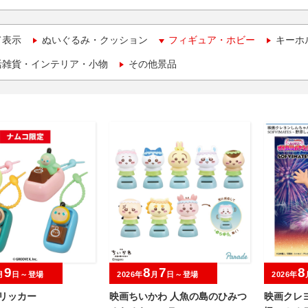
て表示
ぬいぐるみ・クッション
フィギュア・ホビー
キーホ
活雑貨・インテリア・小物
その他景品
9
8
7
8
月
日～登場
2026年
月
日～登場
2026年
クリッカー
映画ちいかわ 人魚の島のひみつ
映画クレ