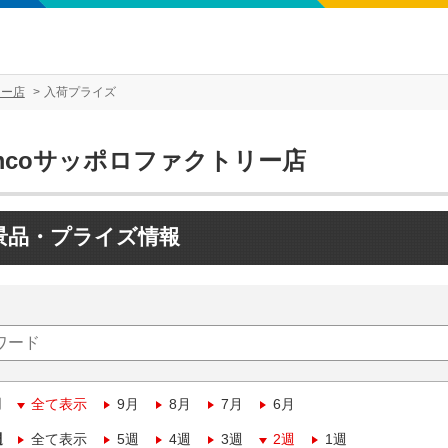
リー店
入荷プライズ
mcoサッポロファクトリー店
景品・プライズ情報
月
全て表示
9月
8月
7月
6月
週
全て表示
5週
4週
3週
2週
1週