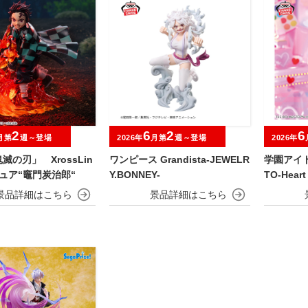
2
6
2
6
月第
週～登場
2026年
月第
週～登場
2026年
滅の刃」 XrossLin
ワンピース Grandista-JEWELR
学園アイド
ュア“竈門炭治郎“
Y.BONNEY-
TO-Hear