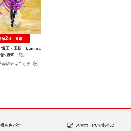
2
月第
週～登場
懐玉・玉折 Lumina
五条悟‐虚式「茈」
ム機をさがす
スマホ・PCであそぶ