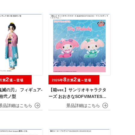
2
8
2
月第
週～登場
2026年
月第
週～登場
鬼滅の刃」 フィギュア-
【箱ver.】サンリオキャラクタ
伍拾弐ノ型
ーズ おおきなSOFVIMATES～
マイメロディ マーメイドver. ～