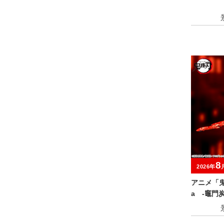
8
2026年
アニメ「鬼
a ‐竈門
陽転身