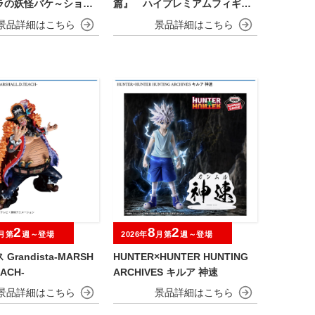
ラの妖怪バケ～ション
篇』 ハイプレミアムフィギュ
OFVIMATES～野原し
ア‐レゼ‐
～
2
8
2
月第
週～登場
2026年
月第
週～登場
Grandista-MARSH
HUNTER×HUNTER HUNTING
EACH-
ARCHIVES キルア 神速