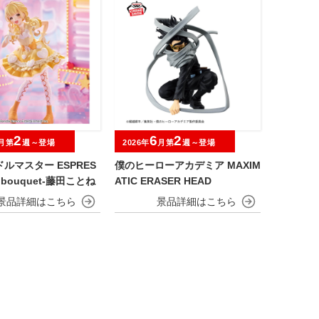
2
6
2
月第
週～登場
2026年
月第
週～登場
ルマスター ESPRES
僕のヒーローアカデミア MAXIM
t bouquet-藤田ことね
ATIC ERASER HEAD