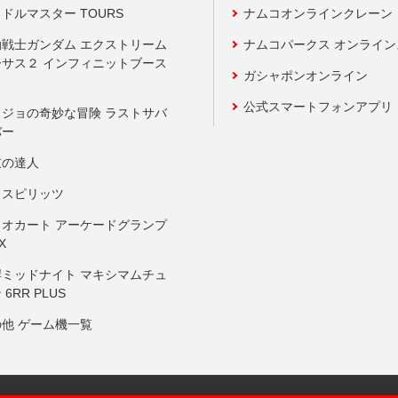
ドルマスター TOURS
ナムコオンラインクレーン
動戦士ガンダム エクストリーム
ナムコパークス オンライ
ーサス２ インフィニットブース
ガシャポンオンライン
公式スマートフォンアプリ
ョジョの奇妙な冒険 ラストサバ
バー
鼓の達人
りスピリッツ
リオカート アーケードグランプ
X
岸ミッドナイト マキシマムチュ
 6RR PLUS
の他 ゲーム機一覧