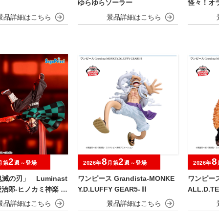
ゆらゆらソーラー
怪々！オ
おおきなS
んのすけ
2
8
2
8
月第
週～登場
2026年
月第
週～登場
2026年
滅の刃」 Luminast
ワンピース Grandista-MONKE
ワンピース 
炭治郎‐ヒノカミ神楽 斜
Y.D.LUFFY GEAR5-Ⅲ
ALL.D.T