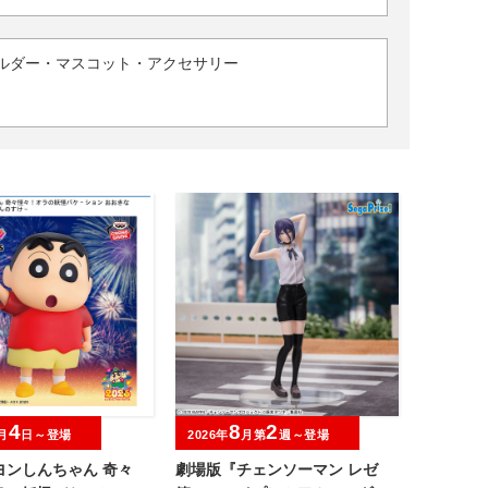
ルダー・マスコット・アクセサリー
4
8
2
月
日～登場
2026年
月第
週～登場
ヨンしんちゃん 奇々
劇場版『チェンソーマン レゼ