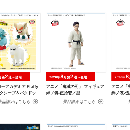
2
8
2
8
月第
週～登場
2026年
月第
週～登場
2026年
アカデミア Fluffy
アニメ「鬼滅の刃」 フィギュア-
アニメ「
～デクシープ＆バクドッグ
絆ノ装-伍拾壱ノ型
絆ノ装-
マイゴート～