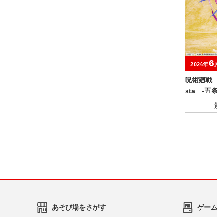
6
2026年
呪術廻戦 
sta ‐
あそび場をさがす
ゲー