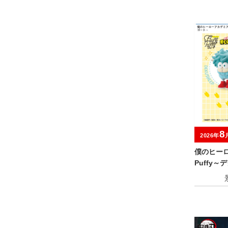
8
2026年
僕のヒーロー
Puffy
＆オール