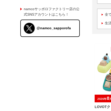
namcoサッポロファクトリー店の公
式SNSアカウントはこちら！
全
生
@namco_sapporofa
8
2026年
LOVOT