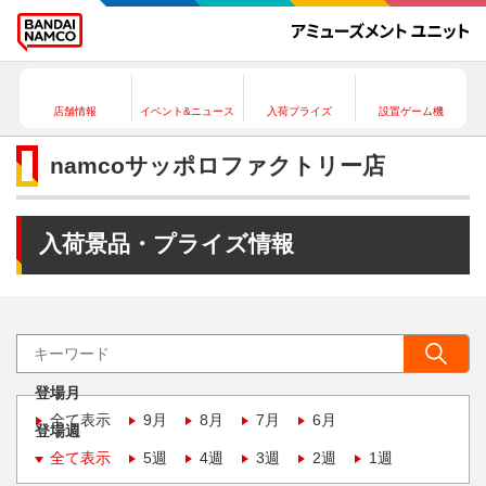
店舗情報
イベント&ニュース
入荷プライズ
設置ゲーム機
namcoサッポロファクトリー店
入荷景品・プライズ情報
登場月
全て表示
9月
8月
7月
6月
登場週
全て表示
5週
4週
3週
2週
1週