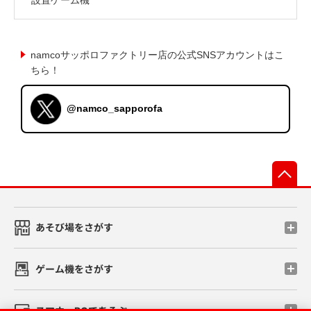
namcoサッポロファクトリー店の公式SNSアカウントはこ
ちら！
@namco_sapporofa
先
あそび場をさがす
ゲーム機をさがす
スマホ・PCであそぶ