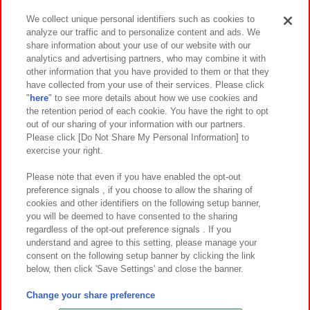
We collect unique personal identifiers such as cookies to
analyze our traffic and to personalize content and ads. We
イベント・キャンペーン
share information about your use of our website with our
analytics and advertising partners, who may combine it with
other information that you have provided to them or that they
have collected from your use of their services. Please click
"
here
" to see more details about how we use cookies and
関連会社
サステナビリティ
サイトポリシー
the retention period of each cookie. You have the right to opt
out of our sharing of your information with our partners.
プライバシーポリシー
ウェブアクセシビリティ方針と検証結果
Please click [Do Not Share My Personal Information] to
exercise your right.
お取引先さまとともに
食品のご提供について
カスタマーハラスメント対応方針
よくあるご質問・お問い合わせ
Please note that even if you have enabled the opt-out
preference signals , if you choose to allow the sharing of
cookies and other identifiers on the following setup banner,
you will be deemed to have consented to the sharing
regardless of the opt-out preference signals . If you
understand and agree to this setting, please manage your
consent on the following setup banner by clicking the link
below, then click 'Save Settings' and close the banner.
©Bandai Namco Amusement Inc.
©Bandai Namco Amusement Lab Inc.
Change your share preference
©Bandai Namco Experience Inc.