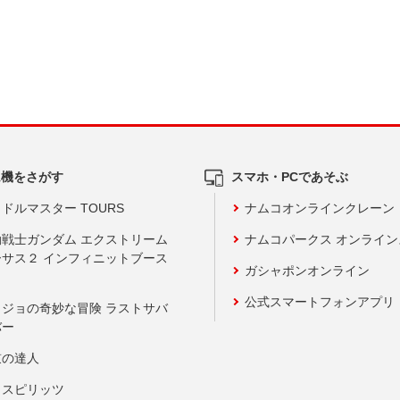
ム機をさがす
スマホ・PCであそぶ
ドルマスター TOURS
ナムコオンラインクレーン
動戦士ガンダム エクストリーム
ナムコパークス オンライ
ーサス２ インフィニットブース
ガシャポンオンライン
公式スマートフォンアプリ
ョジョの奇妙な冒険 ラストサバ
バー
鼓の達人
りスピリッツ