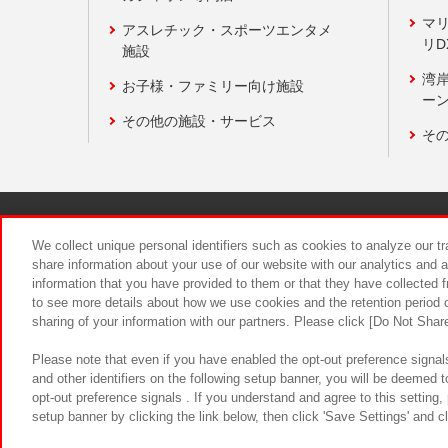
マ
アスレチック・スポーツエンタメ
リD
施設
湾
お子様・ファミリー向け施設
ーン
その他の施設・サービス
そ
関連会社
サステナビリティ
We collect unique personal identifiers such as cookies to analyze our t
share information about your use of our website with our analytics and 
information that you have provided to them or that they have collected f
食品のご提
to see more details about how we use cookies and the retention period o
sharing of your information with our partners. Please click [Do Not Shar
Please note that even if you have enabled the opt-out preference signals
and other identifiers on the following setup banner, you will be deemed 
opt-out preference signals . If you understand and agree to this setting
setup banner by clicking the link below, then click 'Save Settings' and c
©Bandai Namco Amusement Inc.
©Ba