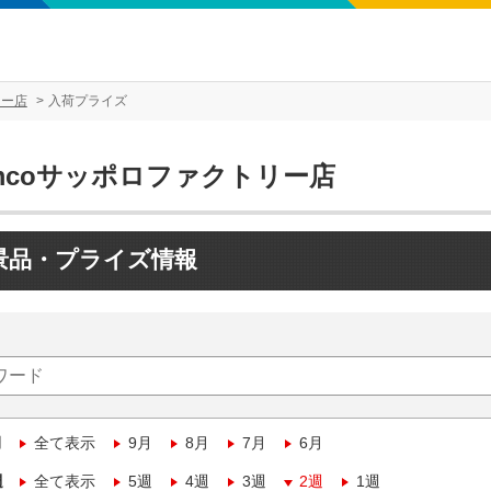
リー店
入荷プライズ
mcoサッポロファクトリー店
景品・プライズ情報
月
全て表示
9月
8月
7月
6月
週
全て表示
5週
4週
3週
2週
1週