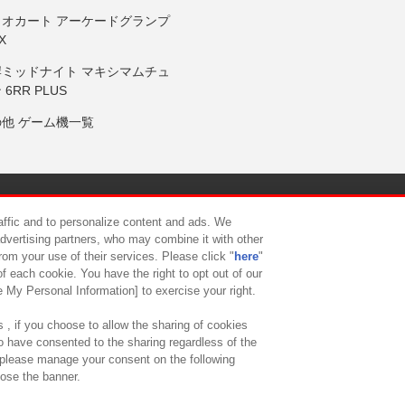
リオカート アーケードグランプ
X
岸ミッドナイト マキシマムチュ
 6RR PLUS
の他 ゲーム機一覧
サイトポリシー
プライバシーポリシー
ウェブアクセシビリティ方
raffic and to personalize content and ads. We
advertising partners, who may combine it with other
rom your use of their services. Please click "
here
"
供について
カスタマーハラスメント対応方針
よくあるご質問・
f each cookie. You have the right to opt out of our
e My Personal Information] to exercise your right.
 , if you choose to allow the sharing of cookies
to have consented to the sharing regardless of the
, please manage your consent on the following
lose the banner.
ndai Namco Amusement Lab Inc.
©Bandai Namco Experience Inc.
©HANAY