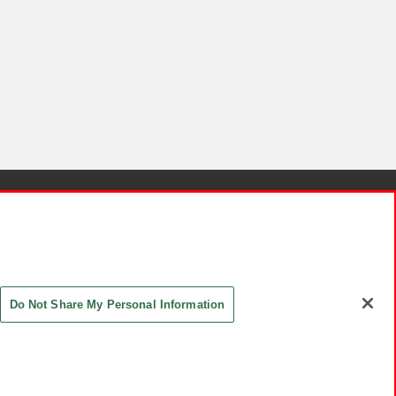
針と検証結果
お取引先さまとともに
お問い合わせ
Do Not Share My Personal Information
ASHIKI Co., Ltd. All Rights Reserved.