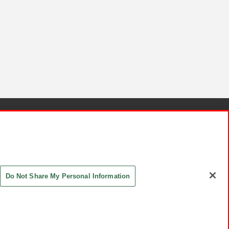
針と検証結果
お取引先さまとともに
お問い合わせ
Do Not Share My Personal Information
ASHIKI Co., Ltd. All Rights Reserved.