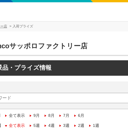
リー店
入荷プライズ
mcoサッポロファクトリー店
景品・プライズ情報
月
全て表示
9月
8月
7月
6月
週
全て表示
5週
4週
3週
2週
1週