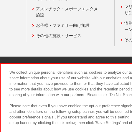
マ
アスレチック・スポーツエンタメ
リD
施設
湾
お子様・ファミリー向け施設
ーン
その他の施設・サービス
そ
関連会社
サステナビリティ
We collect unique personal identifiers such as cookies to analyze our t
share information about your use of our website with our analytics and 
information that you have provided to them or that they have collected f
食品のご提
to see more details about how we use cookies and the retention period o
sharing of your information with our partners. Please click [Do Not Shar
Please note that even if you have enabled the opt-out preference signals
and other identifiers on the following setup banner, you will be deemed 
opt-out preference signals . If you understand and agree to this setting
setup banner by clicking the link below, then click 'Save Settings' and c
©Bandai Namco Amusement Inc.
©Ba