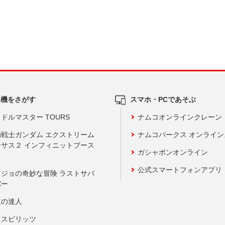
ム機をさがす
スマホ・PCであそぶ
ドルマスター TOURS
ナムコオンラインクレーン
動戦士ガンダム エクストリーム
ナムコパークス オンライ
ーサス２ インフィニットブース
ガシャポンオンライン
公式スマートフォンアプリ
ョジョの奇妙な冒険 ラストサバ
バー
鼓の達人
りスピリッツ