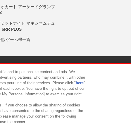
リオカート アーケードグランプ
X
岸ミッドナイト マキシマムチュ
 6RR PLUS
の他 ゲーム機一覧
サイトポリシー
プライバシーポリシー
ウェブアクセシビリティ方
raffic and to personalize content and ads. We
advertising partners, who may combine it with other
rom your use of their services. Please click "
here
"
供について
カスタマーハラスメント対応方針
よくあるご質問・
f each cookie. You have the right to opt out of our
e My Personal Information] to exercise your right.
 , if you choose to allow the sharing of cookies
to have consented to the sharing regardless of the
, please manage your consent on the following
lose the banner.
ndai Namco Amusement Lab Inc.
©Bandai Namco Experience Inc.
©HANAY