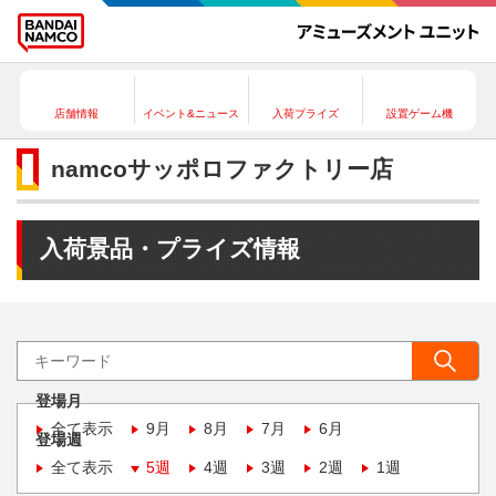
店舗情報
イベント&ニュース
入荷プライズ
設置ゲーム機
namcoサッポロファクトリー店
入荷景品・プライズ情報
登場月
全て表示
9月
8月
7月
6月
登場週
全て表示
5週
4週
3週
2週
1週