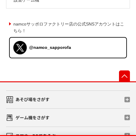
namcoサッポロファクトリー店の公式SNSアカウントはこ
ちら！
@namco_sapporofa
先
あそび場をさがす
ゲーム機をさがす
スマホ・PCであそぶ