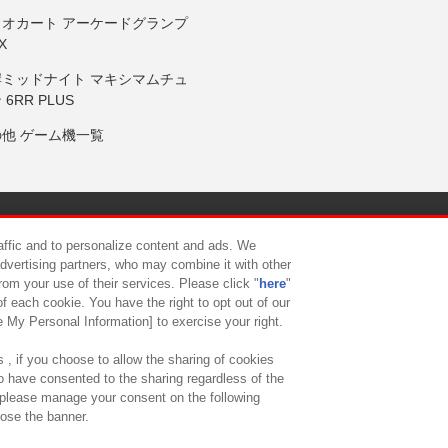
リオカート アーケードグランプ
X
岸ミッドナイト マキシマムチュ
 6RR PLUS
の他 ゲーム機一覧
サイトポリシー
プライバシーポリシー
ウェブアクセシビリティ方
raffic and to personalize content and ads. We
advertising partners, who may combine it with other
rom your use of their services. Please click "
here
"
供について
カスタマーハラスメント対応方針
よくあるご質問・
f each cookie. You have the right to opt out of our
e My Personal Information] to exercise your right.
 , if you choose to allow the sharing of cookies
to have consented to the sharing regardless of the
, please manage your consent on the following
lose the banner.
ndai Namco Amusement Lab Inc.
©Bandai Namco Experience Inc.
©HANAY