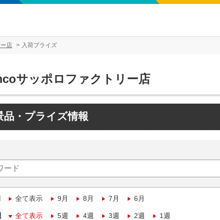
リー店
入荷プライズ
mcoサッポロファクトリー店
景品・プライズ情報
月
全て表示
9月
8月
7月
6月
週
全て表示
5週
4週
3週
2週
1週