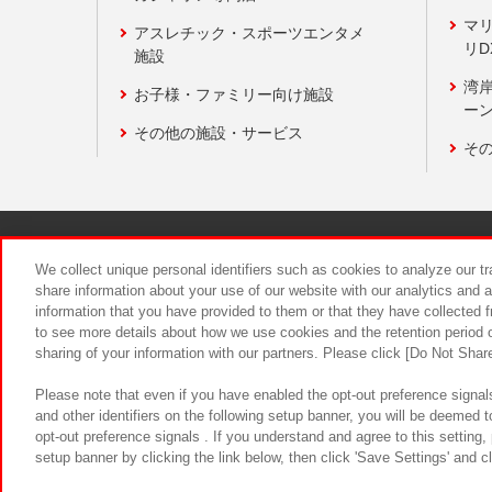
マ
アスレチック・スポーツエンタメ
リD
施設
湾
お子様・ファミリー向け施設
ーン
その他の施設・サービス
そ
関連会社
サステナビリティ
We collect unique personal identifiers such as cookies to analyze our t
share information about your use of our website with our analytics and 
information that you have provided to them or that they have collected f
食品のご提
to see more details about how we use cookies and the retention period o
sharing of your information with our partners. Please click [Do Not Shar
Please note that even if you have enabled the opt-out preference signals
and other identifiers on the following setup banner, you will be deemed 
opt-out preference signals . If you understand and agree to this setting
setup banner by clicking the link below, then click 'Save Settings' and c
©Bandai Namco Amusement Inc.
©Ba