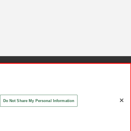
針と検証結果
お取引先さまとともに
お問い合わせ
Do Not Share My Personal Information
ASHIKI Co., Ltd. All Rights Reserved.