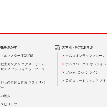
ム機をさがす
スマホ・PCであそぶ
ドルマスター TOURS
ナムコオンラインクレーン
動戦士ガンダム エクストリーム
ナムコパークス オンライ
ーサス２ インフィニットブース
ガシャポンオンライン
公式スマートフォンアプリ
ョジョの奇妙な冒険 ラストサバ
バー
鼓の達人
りスピリッツ