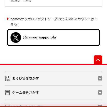
namcoサッポロファクトリー店の公式SNSアカウントはこ
ちら！
@namco_sapporofa
先
あそび場をさがす
ゲーム機をさがす
スマホ・PCであそぶ