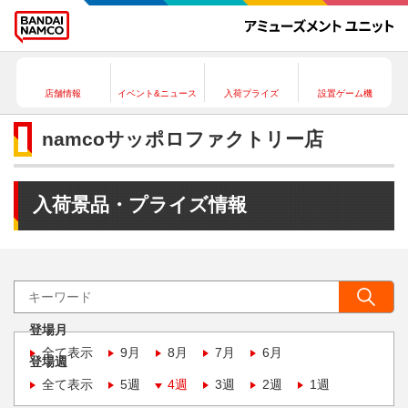
店舗情報
イベント&ニュース
入荷プライズ
設置ゲーム機
namcoサッポロファクトリー店
入荷景品・プライズ情報
登場月
全て表示
9月
8月
7月
6月
登場週
全て表示
5週
4週
3週
2週
1週