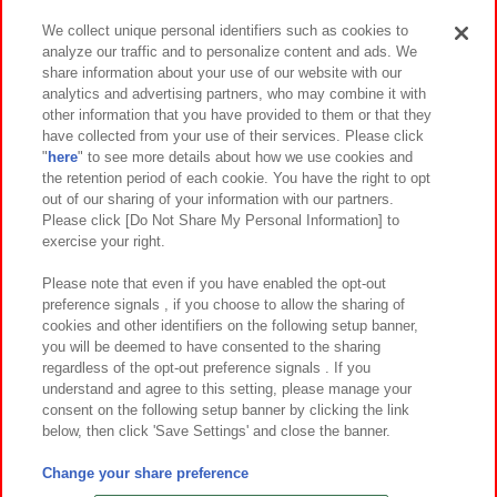
We collect unique personal identifiers such as cookies to
analyze our traffic and to personalize content and ads. We
イベント・キャンペーン
share information about your use of our website with our
analytics and advertising partners, who may combine it with
other information that you have provided to them or that they
have collected from your use of their services. Please click
"
here
" to see more details about how we use cookies and
関連会社
サステナビリティ
サイトポリシー
the retention period of each cookie. You have the right to opt
out of our sharing of your information with our partners.
プライバシーポリシー
ウェブアクセシビリティ方針と検証結果
Please click [Do Not Share My Personal Information] to
exercise your right.
お取引先さまとともに
食品のご提供について
カスタマーハラスメント対応方針
よくあるご質問・お問い合わせ
Please note that even if you have enabled the opt-out
preference signals , if you choose to allow the sharing of
cookies and other identifiers on the following setup banner,
you will be deemed to have consented to the sharing
regardless of the opt-out preference signals . If you
understand and agree to this setting, please manage your
consent on the following setup banner by clicking the link
below, then click 'Save Settings' and close the banner.
©Bandai Namco Amusement Inc.
©Bandai Namco Amusement Lab Inc.
Change your share preference
©Bandai Namco Experience Inc.