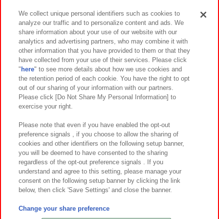
We collect unique personal identifiers such as cookies to
analyze our traffic and to personalize content and ads. We
イベント・キャンペーン
share information about your use of our website with our
analytics and advertising partners, who may combine it with
other information that you have provided to them or that they
have collected from your use of their services. Please click
"
here
" to see more details about how we use cookies and
関連会社
サステナビリティ
サイトポリシー
the retention period of each cookie. You have the right to opt
out of our sharing of your information with our partners.
プライバシーポリシー
ウェブアクセシビリティ方針と検証結果
Please click [Do Not Share My Personal Information] to
exercise your right.
お取引先さまとともに
食品のご提供について
カスタマーハラスメント対応方針
よくあるご質問・お問い合わせ
Please note that even if you have enabled the opt-out
preference signals , if you choose to allow the sharing of
cookies and other identifiers on the following setup banner,
you will be deemed to have consented to the sharing
regardless of the opt-out preference signals . If you
understand and agree to this setting, please manage your
consent on the following setup banner by clicking the link
below, then click 'Save Settings' and close the banner.
©Bandai Namco Amusement Inc.
©Bandai Namco Amusement Lab Inc.
Change your share preference
©Bandai Namco Experience Inc.