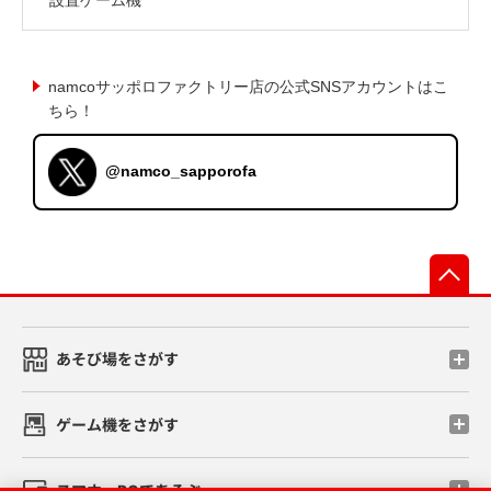
namcoサッポロファクトリー店の公式SNSアカウントはこ
ちら！
@namco_sapporofa
先
あそび場をさがす
ゲーム機をさがす
スマホ・PCであそぶ