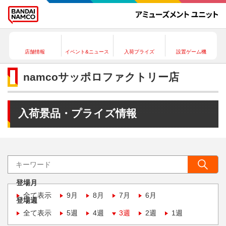
店舗情報
イベント&ニュース
入荷プライズ
設置ゲーム機
namcoサッポロファクトリー店
入荷景品・プライズ情報
登場月
全て表示
9月
8月
7月
6月
登場週
全て表示
5週
4週
3週
2週
1週