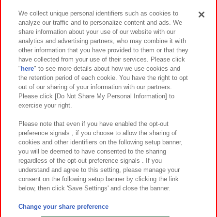
We collect unique personal identifiers such as cookies to
analyze our traffic and to personalize content and ads. We
イベント・キャンペーン
share information about your use of our website with our
analytics and advertising partners, who may combine it with
other information that you have provided to them or that they
have collected from your use of their services. Please click
"
here
" to see more details about how we use cookies and
関連会社
サステナビリティ
サイトポリシー
the retention period of each cookie. You have the right to opt
out of our sharing of your information with our partners.
プライバシーポリシー
ウェブアクセシビリティ方針と検証結果
Please click [Do Not Share My Personal Information] to
exercise your right.
お取引先さまとともに
食品のご提供について
カスタマーハラスメント対応方針
よくあるご質問・お問い合わせ
Please note that even if you have enabled the opt-out
preference signals , if you choose to allow the sharing of
cookies and other identifiers on the following setup banner,
you will be deemed to have consented to the sharing
regardless of the opt-out preference signals . If you
understand and agree to this setting, please manage your
consent on the following setup banner by clicking the link
below, then click 'Save Settings' and close the banner.
©Bandai Namco Amusement Inc.
©Bandai Namco Amusement Lab Inc.
Change your share preference
©Bandai Namco Experience Inc.