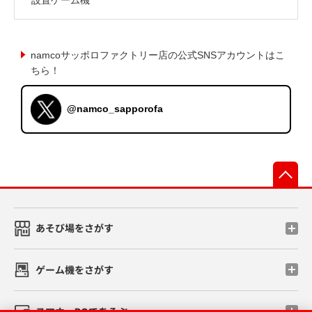
namcoサッポロファクトリー店の公式SNSアカウントはこ
ちら！
@namco_sapporofa
先
あそび場をさがす
ゲーム機をさがす
スマホ・PCであそぶ