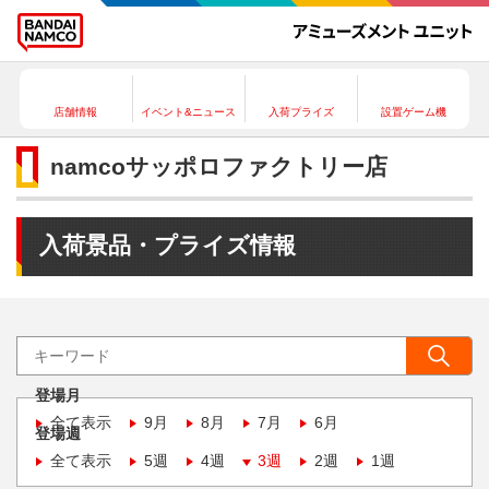
店舗情報
イベント&ニュース
入荷プライズ
設置ゲーム機
namcoサッポロファクトリー店
入荷景品・プライズ情報
登場月
全て表示
9月
8月
7月
6月
登場週
全て表示
5週
4週
3週
2週
1週