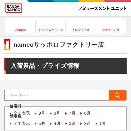
店舗情報
イベント&ニュース
入荷プライズ
設置ゲーム機
namcoサッポロファクトリー店
入荷景品・プライズ情報
登場月
全て表示
9月
8月
7月
6月
登場週
全て表示
5週
4週
3週
2週
1週