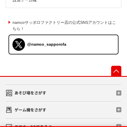
namcoサッポロファクトリー店の公式SNSアカウントはこ
ちら！
@namco_sapporofa
先
あそび場をさがす
ゲーム機をさがす
スマホ・PCであそぶ