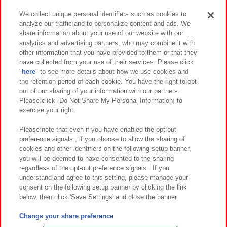
We collect unique personal identifiers such as cookies to
analyze our traffic and to personalize content and ads. We
イベント・キャンペーン
share information about your use of our website with our
analytics and advertising partners, who may combine it with
other information that you have provided to them or that they
have collected from your use of their services. Please click
"
here
" to see more details about how we use cookies and
関連会社
サステナビリティ
サイトポリシー
the retention period of each cookie. You have the right to opt
out of our sharing of your information with our partners.
プライバシーポリシー
ウェブアクセシビリティ方針と検証結果
Please click [Do Not Share My Personal Information] to
exercise your right.
お取引先さまとともに
食品のご提供について
カスタマーハラスメント対応方針
よくあるご質問・お問い合わせ
Please note that even if you have enabled the opt-out
preference signals , if you choose to allow the sharing of
cookies and other identifiers on the following setup banner,
you will be deemed to have consented to the sharing
regardless of the opt-out preference signals . If you
understand and agree to this setting, please manage your
consent on the following setup banner by clicking the link
below, then click 'Save Settings' and close the banner.
©Bandai Namco Amusement Inc.
©Bandai Namco Amusement Lab Inc.
Change your share preference
©Bandai Namco Experience Inc.