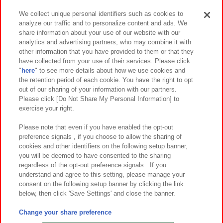
We collect unique personal identifiers such as cookies to
analyze our traffic and to personalize content and ads. We
イベント・キャンペーン
share information about your use of our website with our
analytics and advertising partners, who may combine it with
other information that you have provided to them or that they
have collected from your use of their services. Please click
"
here
" to see more details about how we use cookies and
関連会社
サステナビリティ
サイトポリシー
the retention period of each cookie. You have the right to opt
out of our sharing of your information with our partners.
プライバシーポリシー
ウェブアクセシビリティ方針と検証結果
Please click [Do Not Share My Personal Information] to
exercise your right.
お取引先さまとともに
食品のご提供について
カスタマーハラスメント対応方針
よくあるご質問・お問い合わせ
Please note that even if you have enabled the opt-out
preference signals , if you choose to allow the sharing of
cookies and other identifiers on the following setup banner,
you will be deemed to have consented to the sharing
regardless of the opt-out preference signals . If you
understand and agree to this setting, please manage your
consent on the following setup banner by clicking the link
below, then click 'Save Settings' and close the banner.
©Bandai Namco Amusement Inc.
©Bandai Namco Amusement Lab Inc.
Change your share preference
©Bandai Namco Experience Inc.