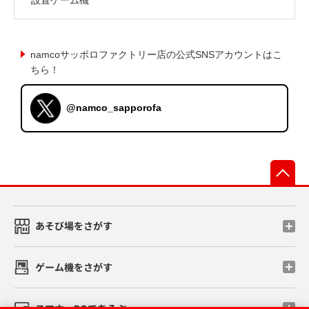
namcoサッポロファクトリー店の公式SNSアカウントはこ
ちら！
@namco_sapporofa
先
あそび場をさがす
ゲーム機をさがす
スマホ・PCであそぶ