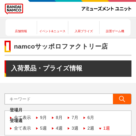
店舗情報
イベント&ニュース
入荷プライズ
設置ゲーム機
namcoサッポロファクトリー店
入荷景品・プライズ情報
登場月
全て表示
9月
8月
7月
6月
登場週
全て表示
5週
4週
3週
2週
1週