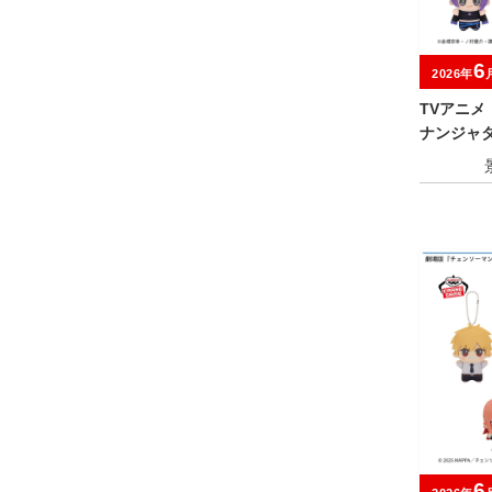
6
2026年
TVアニメ
ナンジャ
ャイにゃF
6