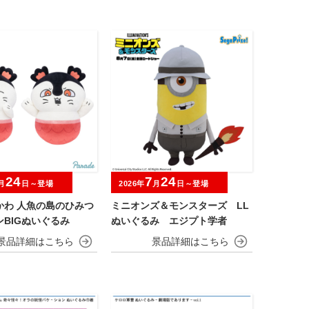
24
7
24
月
日～登場
2026年
月
日～登場
かわ 人魚の島のひみつ
ミニオンズ＆モンスターズ LL
BIGぬいぐるみ
ぬいぐるみ エジプト学者