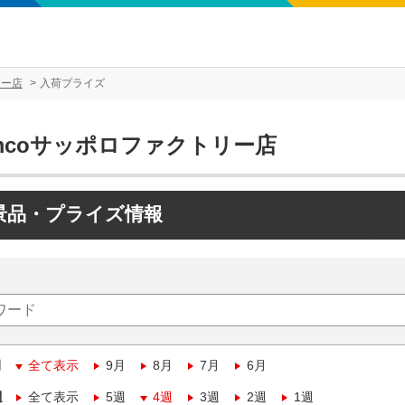
リー店
入荷プライズ
mcoサッポロファクトリー店
景品・プライズ情報
月
全て表示
9月
8月
7月
6月
週
全て表示
5週
4週
3週
2週
1週