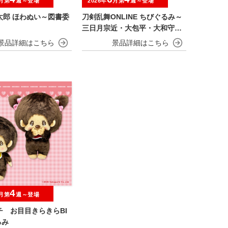
月第
週～登場
2026年
月第
週～登場
太郎 ほわぬい～図書委
刀剣乱舞ONLINE ちびぐるみ～
三日月宗近・大包平・大和守安
定・篭手切江・豊前江～
4
月第
週～登場
チ お目目きらきらBI
るみ