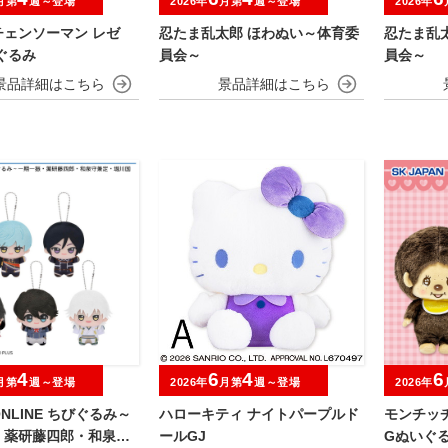
月第
週～登場
2026年
月第
週～登場
2026年
チェンソーマン レゼ
忍たま乱太郎 ほわぬい～体育委
忍たま乱
ぐるみ
員会～
員会～
4
6
4
6
月第
週～登場
2026年
月第
週～登場
2026年
NLINE ちびぐるみ～
ハローキティ ナイトパープルド
モンチッ
・薬研藤四郎・和泉守
ールGJ
Gぬいぐ