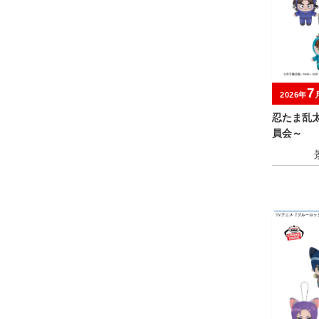
7
2026年
忍たま乱
員会～