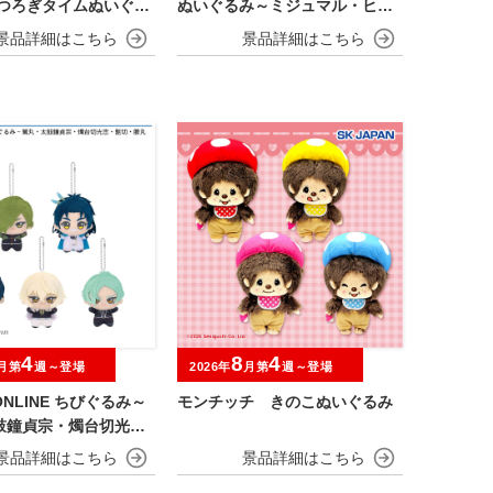
くつろぎタイムぬいぐる
ぬいぐるみ～ミジュマル・ヒバ
ン～
ニー・ニャオハ～
4
8
4
月第
週～登場
2026年
月第
週～登場
NLINE ちびぐるみ～
モンチッチ きのこぬいぐるみ
鼓鐘貞宗・燭台切光
・膝丸～