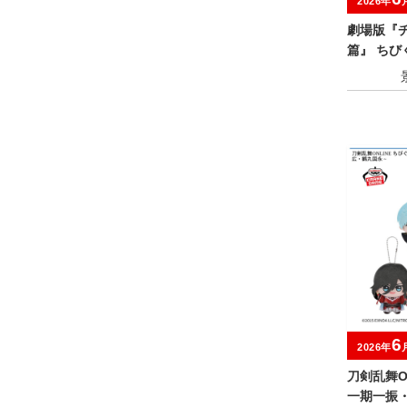
2026年
劇場版『
篇』 ちび
6
2026年
刀剣乱舞O
一期一振