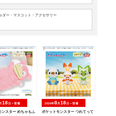
ルダー・マスコット・アクセサリー
18
8
18
月
日～登場
2026年
月
日～登場
モンスター めちゃもふ
ポケットモンスター つれてって