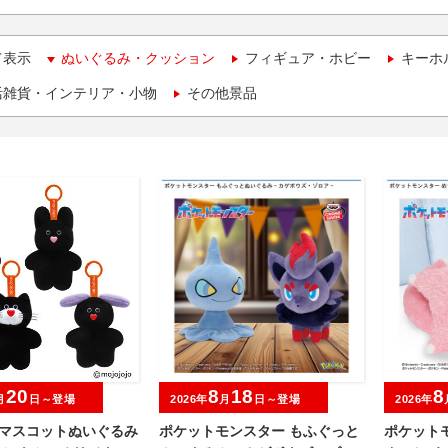
て表示
ぬいぐるみ・クッション
フィギュア・ホビー
キーホ
活雑貨・インテリア・小物
その他景品
20
8
18
8
月
日～登場
2026年
月
日～登場
2026年
jo マスコットぬいぐるみ
ポケットモンスター もふぐっと
ポケット