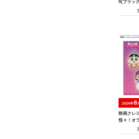
9(ブラッ
アソート
8
2026年
映画クレ
怪々！オ
みにぬい