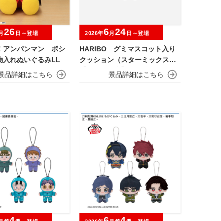
26
6
24
月
日～登場
2026年
月
日～登場
！アンパンマン ポシ
HARIBO グミマスコット入り
物入れぬいぐるみLL
クッション（スターミックス）
【ナムコ限定】
4
6
4