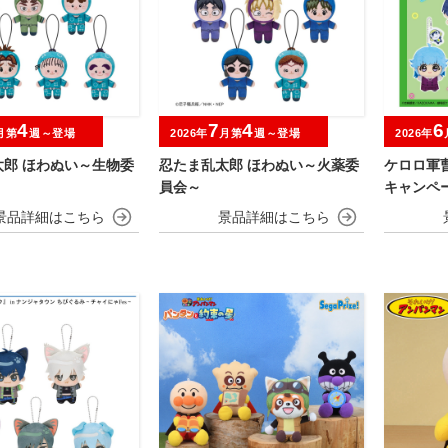
4
7
4
6
月第
週～登場
2026年
月第
週～登場
2026年
太郎 ほわぬい～生物委
忍たま乱太郎 ほわぬい～火薬委
ケロロ軍
員会～
キャンペ