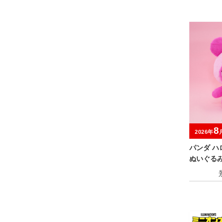
8
2026年
パンダ ハ
ぬいぐる