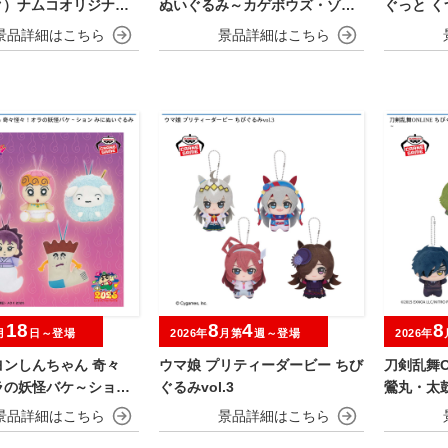
ク）ナムコオリジナル
ぬいぐるみ～カゲボウズ・ゾロ
ぐっと 
ア～
み～ヤド
18
8
4
8
月
日～登場
2026年
月第
週～登場
2026年
ヨンしんちゃん 奇々
ウマ娘 プリティーダービー ちび
刀剣乱舞O
ラの妖怪バケ～ション
ぐるみvol.3
鶯丸・太
ぐるみ
忠・髭切