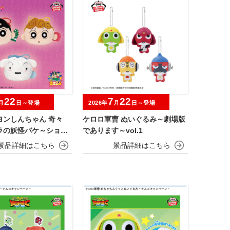
22
7
22
月
日～登場
2026年
月
日～登場
ヨンしんちゃん 奇々
ケロロ軍曹 ぬいぐるみ～劇場版
ラの妖怪バケ～ション
であります～vol.1
み巾着