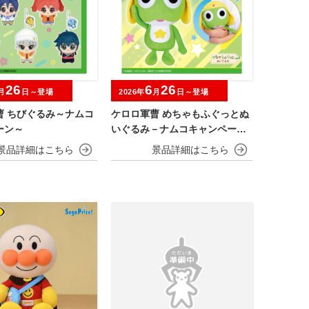
26
6
26
月
日～登場
2026年
月
日～登場
曹 ちびぐるみ～ナムコ
ケロロ軍曹 めちゃもふぐっとぬ
ーン～
いぐるみ－ナムコキャンペーン
－