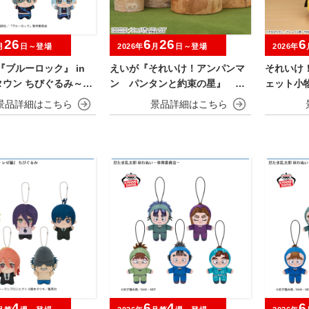
26
6
26
6
月
日～登場
2026年
月
日～登場
2026年
『ブルーロック』 in
えいが『それいけ！アンパンマ
それいけ
タウン ちびぐるみ～チ
ン パンタンと約束の星』 ぬ
ェット小
es～
いぐるみ
4
6
4
6