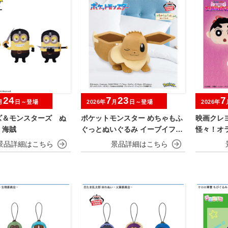
24
7
23
7
月
日～登場
2026年
月
日～登場
2026年
ズ＆モンスターズ ぬ
ポケットモンスター めちゃもふ
映画クレ
 海賊
ぐっとぬいぐるみ イーブイフレ
怪々！オ
ンズ～イーブイ～おひるねver.
ぬいぐる