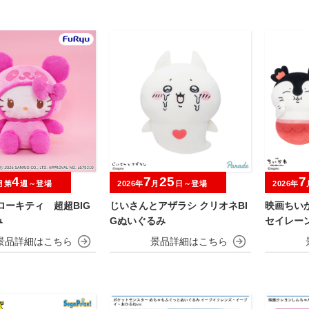
4
7
25
7
月第
週～登場
2026年
月
日～登場
2026年
ローキティ 超超BIG
じいさんとアザラシ クリオネBI
映画ちい
み
Gぬいぐるみ
セイレーン