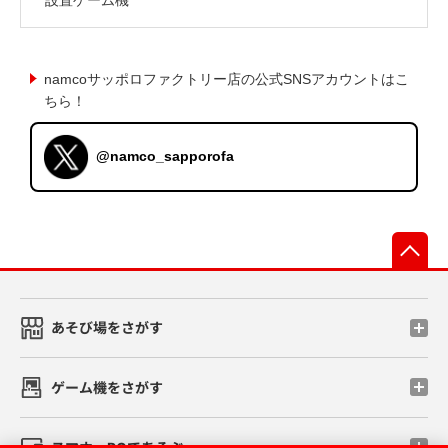
namcoサッポロファクトリー店の公式SNSアカウントはこ
ちら！
@namco_sapporofa
先
あそび場をさがす
ゲーム機をさがす
スマホ・PCであそぶ