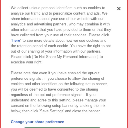
We collect unique personal identifiers such as cookies to
analyze our traffic and to personalize content and ads. We
イベント・キャンペーン
share information about your use of our website with our
analytics and advertising partners, who may combine it with
other information that you have provided to them or that they
have collected from your use of their services. Please click
"
here
" to see more details about how we use cookies and
関連会社
サステナビリティ
サイトポリシー
the retention period of each cookie. You have the right to opt
out of our sharing of your information with our partners.
プライバシーポリシー
ウェブアクセシビリティ方針と検証結果
Please click [Do Not Share My Personal Information] to
exercise your right.
お取引先さまとともに
食品のご提供について
カスタマーハラスメント対応方針
よくあるご質問・お問い合わせ
Please note that even if you have enabled the opt-out
preference signals , if you choose to allow the sharing of
cookies and other identifiers on the following setup banner,
you will be deemed to have consented to the sharing
regardless of the opt-out preference signals . If you
understand and agree to this setting, please manage your
consent on the following setup banner by clicking the link
below, then click 'Save Settings' and close the banner.
©Bandai Namco Amusement Inc.
©Bandai Namco Amusement Lab Inc.
Change your share preference
©Bandai Namco Experience Inc.