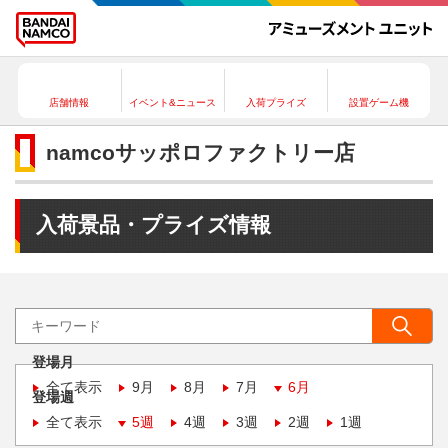
店舗情報
イベント&ニュース
入荷プライズ
設置ゲーム機
namcoサッポロファクトリー店
入荷景品・プライズ情報
登場月
全て表示
9月
8月
7月
6月
登場週
全て表示
5週
4週
3週
2週
1週