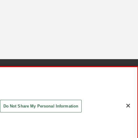
針と検証結果
お取引先さまとともに
お問い合わせ
Do Not Share My Personal Information
ASHIKI Co., Ltd. All Rights Reserved.