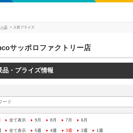
リー店
入荷プライズ
mcoサッポロファクトリー店
景品・プライズ情報
月
全て表示
9月
8月
7月
6月
週
全て表示
5週
4週
3週
2週
1週