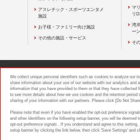
マ
アスレチック・スポーツエンタメ
リD
施設
湾
お子様・ファミリー向け施設
ーン
その他の施設・サービス
そ
関連会社
サステナビリティ
We collect unique personal identifiers such as cookies to analyze our t
share information about your use of our website with our analytics and 
information that you have provided to them or that they have collected f
食品のご提
to see more details about how we use cookies and the retention period o
sharing of your information with our partners. Please click [Do Not Shar
Please note that even if you have enabled the opt-out preference signals
and other identifiers on the following setup banner, you will be deemed 
opt-out preference signals . If you understand and agree to this setting
setup banner by clicking the link below, then click 'Save Settings' and c
©Bandai Namco Amusement Inc.
©Ba