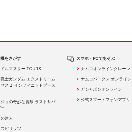
ム機をさがす
スマホ・PCであそぶ
ドルマスター TOURS
ナムコオンラインクレーン
動戦士ガンダム エクストリーム
ナムコパークス オンライ
ーサス２ インフィニットブース
ガシャポンオンライン
公式スマートフォンアプリ
ョジョの奇妙な冒険 ラストサバ
バー
鼓の達人
りスピリッツ