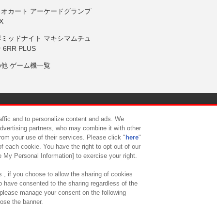
リオカート アーケードグランプ
X
岸ミッドナイト マキシマムチュ
 6RR PLUS
の他 ゲーム機一覧
サイトポリシー
プライバシーポリシー
ウェブアクセシビリティ方
raffic and to personalize content and ads. We
advertising partners, who may combine it with other
rom your use of their services. Please click "
here
"
供について
カスタマーハラスメント対応方針
よくあるご質問・
f each cookie. You have the right to opt out of our
e My Personal Information] to exercise your right.
 , if you choose to allow the sharing of cookies
to have consented to the sharing regardless of the
, please manage your consent on the following
lose the banner.
ndai Namco Amusement Lab Inc.
©Bandai Namco Experience Inc.
©HANAY