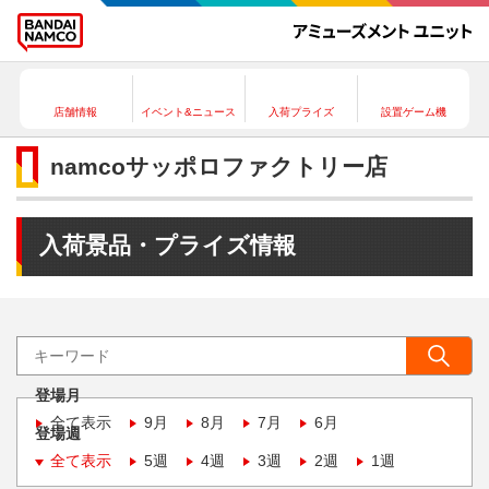
店舗情報
イベント&ニュース
入荷プライズ
設置ゲーム機
namcoサッポロファクトリー店
入荷景品・プライズ情報
登場月
全て表示
9月
8月
7月
6月
登場週
全て表示
5週
4週
3週
2週
1週