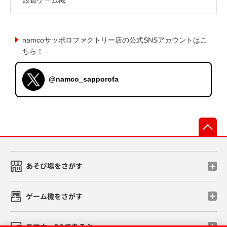
namcoサッポロファクトリー店の公式SNSアカウントはこ
ちら！
@namco_sapporofa
先
あそび場をさがす
ゲーム機をさがす
スマホ・PCであそぶ