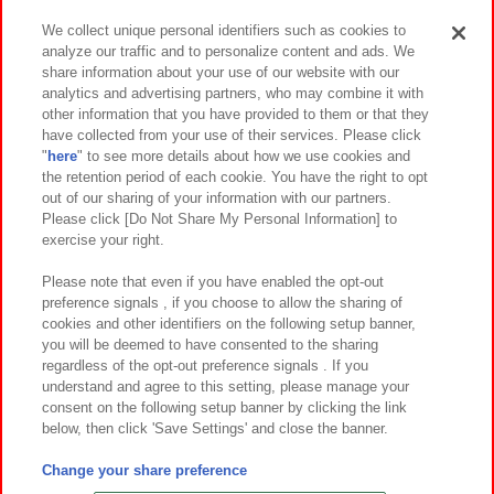
We collect unique personal identifiers such as cookies to
analyze our traffic and to personalize content and ads. We
イベント・キャンペーン
share information about your use of our website with our
analytics and advertising partners, who may combine it with
other information that you have provided to them or that they
have collected from your use of their services. Please click
"
here
" to see more details about how we use cookies and
関連会社
サステナビリティ
サイトポリシー
the retention period of each cookie. You have the right to opt
out of our sharing of your information with our partners.
プライバシーポリシー
ウェブアクセシビリティ方針と検証結果
Please click [Do Not Share My Personal Information] to
exercise your right.
お取引先さまとともに
食品のご提供について
カスタマーハラスメント対応方針
よくあるご質問・お問い合わせ
Please note that even if you have enabled the opt-out
preference signals , if you choose to allow the sharing of
cookies and other identifiers on the following setup banner,
you will be deemed to have consented to the sharing
regardless of the opt-out preference signals . If you
understand and agree to this setting, please manage your
consent on the following setup banner by clicking the link
below, then click 'Save Settings' and close the banner.
©Bandai Namco Amusement Inc.
©Bandai Namco Amusement Lab Inc.
Change your share preference
©Bandai Namco Experience Inc.