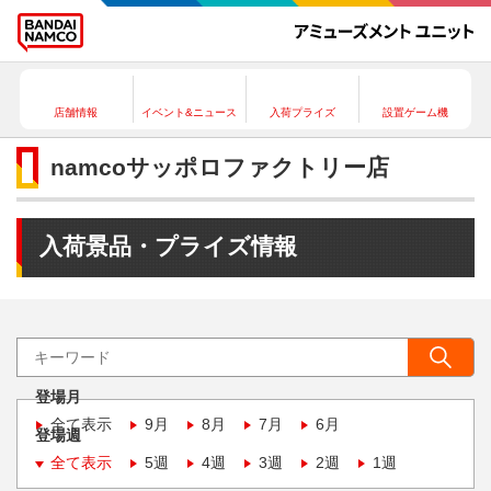
店舗情報
イベント&ニュース
入荷プライズ
設置ゲーム機
namcoサッポロファクトリー店
入荷景品・プライズ情報
登場月
全て表示
9月
8月
7月
6月
登場週
全て表示
5週
4週
3週
2週
1週