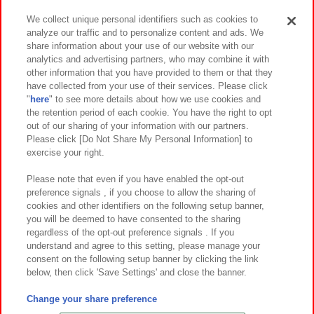
We collect unique personal identifiers such as cookies to
analyze our traffic and to personalize content and ads. We
イベント・キャンペーン
share information about your use of our website with our
analytics and advertising partners, who may combine it with
other information that you have provided to them or that they
have collected from your use of their services. Please click
"
here
" to see more details about how we use cookies and
関連会社
サステナビリティ
サイトポリシー
the retention period of each cookie. You have the right to opt
out of our sharing of your information with our partners.
プライバシーポリシー
ウェブアクセシビリティ方針と検証結果
Please click [Do Not Share My Personal Information] to
exercise your right.
お取引先さまとともに
食品のご提供について
カスタマーハラスメント対応方針
よくあるご質問・お問い合わせ
Please note that even if you have enabled the opt-out
preference signals , if you choose to allow the sharing of
cookies and other identifiers on the following setup banner,
you will be deemed to have consented to the sharing
regardless of the opt-out preference signals . If you
understand and agree to this setting, please manage your
consent on the following setup banner by clicking the link
below, then click 'Save Settings' and close the banner.
©Bandai Namco Amusement Inc.
©Bandai Namco Amusement Lab Inc.
Change your share preference
©Bandai Namco Experience Inc.