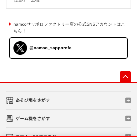
namcoサッポロファクトリー店の公式SNSアカウントはこ
ちら！
@namco_sapporofa
先
あそび場をさがす
ゲーム機をさがす
スマホ・PCであそぶ