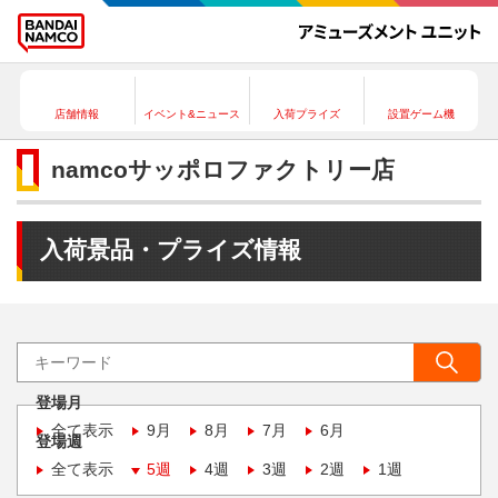
店舗情報
イベント&ニュース
入荷プライズ
設置ゲーム機
namcoサッポロファクトリー店
入荷景品・プライズ情報
登場月
全て表示
9月
8月
7月
6月
登場週
全て表示
5週
4週
3週
2週
1週