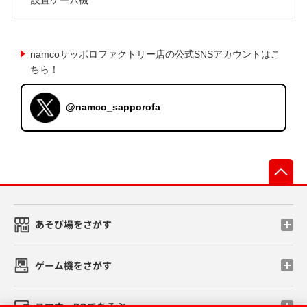
namcoサッポロファクトリー店の公式SNSアカウントはこ
ちら！
@namco_sapporofa
先
あそび場をさがす
ゲーム機をさがす
スマホ・PCであそぶ