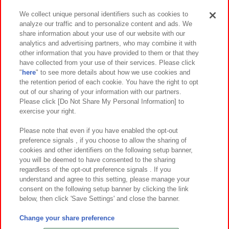
We collect unique personal identifiers such as cookies to
analyze our traffic and to personalize content and ads. We
イベント・キャンペーン
share information about your use of our website with our
analytics and advertising partners, who may combine it with
other information that you have provided to them or that they
have collected from your use of their services. Please click
"
here
" to see more details about how we use cookies and
関連会社
サステナビリティ
サイトポリシー
the retention period of each cookie. You have the right to opt
out of our sharing of your information with our partners.
プライバシーポリシー
ウェブアクセシビリティ方針と検証結果
Please click [Do Not Share My Personal Information] to
exercise your right.
お取引先さまとともに
食品のご提供について
カスタマーハラスメント対応方針
よくあるご質問・お問い合わせ
Please note that even if you have enabled the opt-out
preference signals , if you choose to allow the sharing of
cookies and other identifiers on the following setup banner,
you will be deemed to have consented to the sharing
regardless of the opt-out preference signals . If you
understand and agree to this setting, please manage your
consent on the following setup banner by clicking the link
below, then click 'Save Settings' and close the banner.
©Bandai Namco Amusement Inc.
©Bandai Namco Amusement Lab Inc.
Change your share preference
©Bandai Namco Experience Inc.