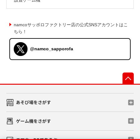
namcoサッポロファクトリー店の公式SNSアカウントはこ
ちら！
@namco_sapporofa
先
あそび場をさがす
ゲーム機をさがす
スマホ・PCであそぶ