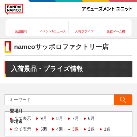
店舗情報
イベント&ニュース
入荷プライズ
設置ゲーム機
namcoサッポロファクトリー店
入荷景品・プライズ情報
登場月
全て表示
9月
8月
7月
6月
登場週
全て表示
5週
4週
3週
2週
1週