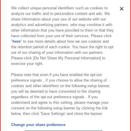
We collect unique personal identifiers such as cookies to
analyze our traffic and to personalize content and ads. We
イベント・キャンペーン
share information about your use of our website with our
analytics and advertising partners, who may combine it with
other information that you have provided to them or that they
have collected from your use of their services. Please click
"
here
" to see more details about how we use cookies and
関連会社
サステナビリティ
サイトポリシー
the retention period of each cookie. You have the right to opt
out of our sharing of your information with our partners.
プライバシーポリシー
ウェブアクセシビリティ方針と検証結果
Please click [Do Not Share My Personal Information] to
exercise your right.
お取引先さまとともに
食品のご提供について
カスタマーハラスメント対応方針
よくあるご質問・お問い合わせ
Please note that even if you have enabled the opt-out
preference signals , if you choose to allow the sharing of
cookies and other identifiers on the following setup banner,
you will be deemed to have consented to the sharing
regardless of the opt-out preference signals . If you
understand and agree to this setting, please manage your
consent on the following setup banner by clicking the link
below, then click 'Save Settings' and close the banner.
©Bandai Namco Amusement Inc.
©Bandai Namco Amusement Lab Inc.
Change your share preference
©Bandai Namco Experience Inc.