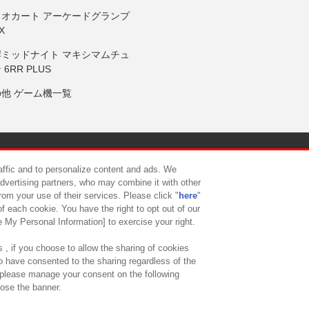
リオカート アーケードグランプ
X
岸ミッドナイト マキシマムチュ
 6RR PLUS
の他 ゲーム機一覧
サイトポリシー
プライバシーポリシー
ウェブアクセシビリティ方
raffic and to personalize content and ads. We
advertising partners, who may combine it with other
rom your use of their services. Please click "
here
"
供について
カスタマーハラスメント対応方針
よくあるご質問・
f each cookie. You have the right to opt out of our
e My Personal Information] to exercise your right.
 , if you choose to allow the sharing of cookies
to have consented to the sharing regardless of the
, please manage your consent on the following
lose the banner.
ndai Namco Amusement Lab Inc.
©Bandai Namco Experience Inc.
©HANAY