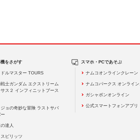
ム機をさがす
スマホ・PCであそぶ
ドルマスター TOURS
ナムコオンラインクレーン
動戦士ガンダム エクストリーム
ナムコパークス オンライ
ーサス２ インフィニットブース
ガシャポンオンライン
公式スマートフォンアプリ
ョジョの奇妙な冒険 ラストサバ
バー
鼓の達人
りスピリッツ