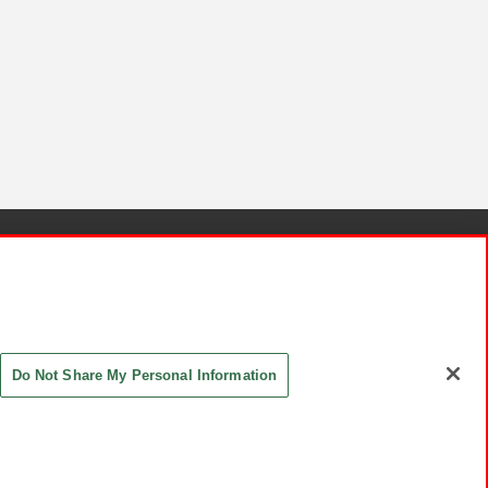
針と検証結果
お取引先さまとともに
お問い合わせ
Do Not Share My Personal Information
ASHIKI Co., Ltd. All Rights Reserved.