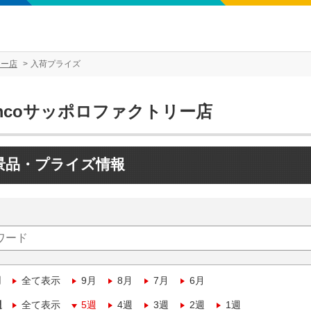
リー店
入荷プライズ
mcoサッポロファクトリー店
景品・プライズ情報
月
全て表示
9月
8月
7月
6月
週
全て表示
5週
4週
3週
2週
1週