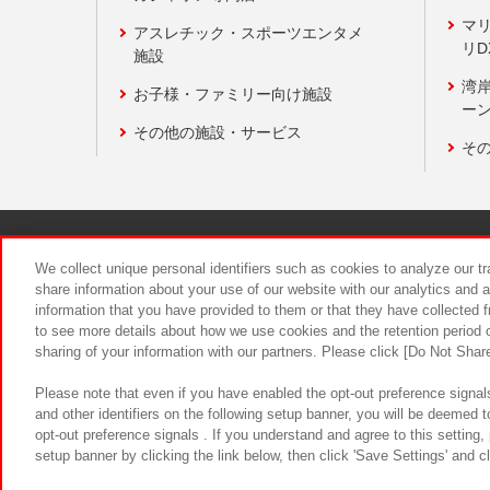
マ
アスレチック・スポーツエンタメ
リD
施設
湾
お子様・ファミリー向け施設
ーン
その他の施設・サービス
そ
関連会社
サステナビリティ
We collect unique personal identifiers such as cookies to analyze our t
share information about your use of our website with our analytics and 
information that you have provided to them or that they have collected f
食品のご提
to see more details about how we use cookies and the retention period o
sharing of your information with our partners. Please click [Do Not Shar
Please note that even if you have enabled the opt-out preference signals
and other identifiers on the following setup banner, you will be deemed 
opt-out preference signals . If you understand and agree to this setting
setup banner by clicking the link below, then click 'Save Settings' and c
©Bandai Namco Amusement Inc.
©Ba