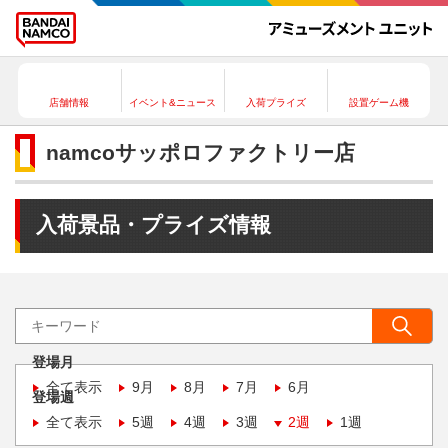
店舗情報
イベント&ニュース
入荷プライズ
設置ゲーム機
namcoサッポロファクトリー店
入荷景品・プライズ情報
登場月
全て表示
9月
8月
7月
6月
登場週
全て表示
5週
4週
3週
2週
1週