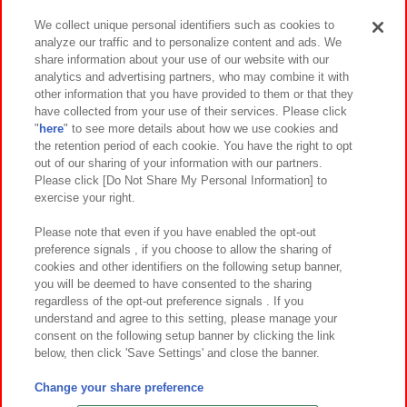
We collect unique personal identifiers such as cookies to
analyze our traffic and to personalize content and ads. We
イベント・キャンペーン
share information about your use of our website with our
analytics and advertising partners, who may combine it with
other information that you have provided to them or that they
have collected from your use of their services. Please click
"
here
" to see more details about how we use cookies and
関連会社
サステナビリティ
サイトポリシー
the retention period of each cookie. You have the right to opt
out of our sharing of your information with our partners.
プライバシーポリシー
ウェブアクセシビリティ方針と検証結果
Please click [Do Not Share My Personal Information] to
exercise your right.
お取引先さまとともに
食品のご提供について
カスタマーハラスメント対応方針
よくあるご質問・お問い合わせ
Please note that even if you have enabled the opt-out
preference signals , if you choose to allow the sharing of
cookies and other identifiers on the following setup banner,
you will be deemed to have consented to the sharing
regardless of the opt-out preference signals . If you
understand and agree to this setting, please manage your
consent on the following setup banner by clicking the link
below, then click 'Save Settings' and close the banner.
©Bandai Namco Amusement Inc.
©Bandai Namco Amusement Lab Inc.
Change your share preference
©Bandai Namco Experience Inc.