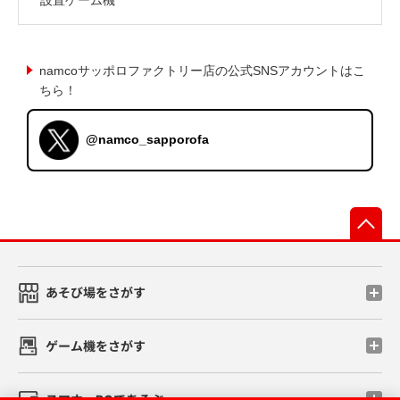
namcoサッポロファクトリー店の公式SNSアカウントはこ
ちら！
@namco_sapporofa
先
あそび場をさがす
ゲーム機をさがす
スマホ・PCであそぶ