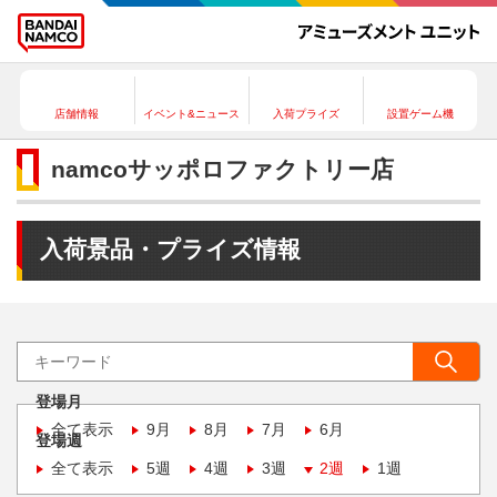
店舗情報
イベント&ニュース
入荷プライズ
設置ゲーム機
namcoサッポロファクトリー店
入荷景品・プライズ情報
登場月
全て表示
9月
8月
7月
6月
登場週
全て表示
5週
4週
3週
2週
1週