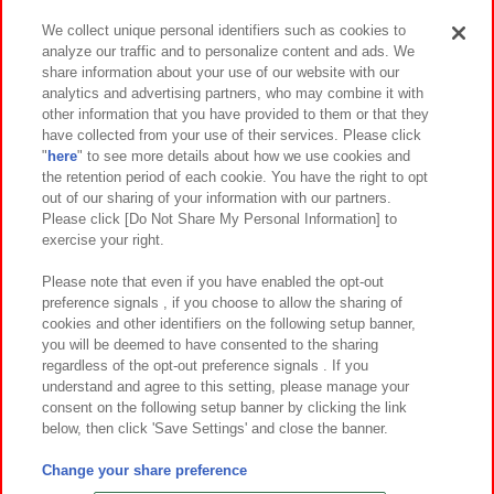
We collect unique personal identifiers such as cookies to
analyze our traffic and to personalize content and ads. We
イベント・キャンペーン
share information about your use of our website with our
analytics and advertising partners, who may combine it with
other information that you have provided to them or that they
have collected from your use of their services. Please click
"
here
" to see more details about how we use cookies and
関連会社
サステナビリティ
サイトポリシー
the retention period of each cookie. You have the right to opt
out of our sharing of your information with our partners.
プライバシーポリシー
ウェブアクセシビリティ方針と検証結果
Please click [Do Not Share My Personal Information] to
exercise your right.
お取引先さまとともに
食品のご提供について
カスタマーハラスメント対応方針
よくあるご質問・お問い合わせ
Please note that even if you have enabled the opt-out
preference signals , if you choose to allow the sharing of
cookies and other identifiers on the following setup banner,
you will be deemed to have consented to the sharing
regardless of the opt-out preference signals . If you
understand and agree to this setting, please manage your
consent on the following setup banner by clicking the link
below, then click 'Save Settings' and close the banner.
©Bandai Namco Amusement Inc.
©Bandai Namco Amusement Lab Inc.
Change your share preference
©Bandai Namco Experience Inc.