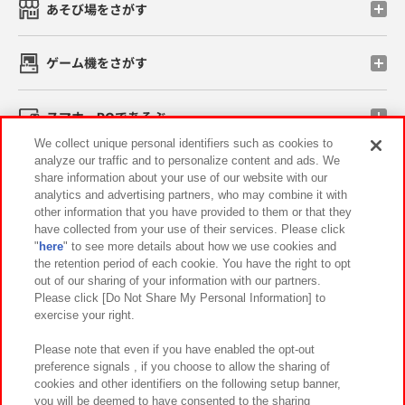
あそび場をさがす
ゲーム機をさがす
スマホ・PCであそぶ
We collect unique personal identifiers such as cookies to
analyze our traffic and to personalize content and ads. We
イベント・キャンペーン
share information about your use of our website with our
analytics and advertising partners, who may combine it with
other information that you have provided to them or that they
have collected from your use of their services. Please click
"
here
" to see more details about how we use cookies and
関連会社
サステナビリティ
サイトポリシー
the retention period of each cookie. You have the right to opt
out of our sharing of your information with our partners.
プライバシーポリシー
ウェブアクセシビリティ方針と検証結果
Please click [Do Not Share My Personal Information] to
exercise your right.
お取引先さまとともに
食品のご提供について
カスタマーハラスメント対応方針
よくあるご質問・お問い合わせ
Please note that even if you have enabled the opt-out
preference signals , if you choose to allow the sharing of
cookies and other identifiers on the following setup banner,
you will be deemed to have consented to the sharing