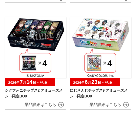
7
14
6
23
2026年
月
日～登場
2026年
月
日～登場
シクフォニチップス2 アミューズメ
にじさんじチップス9 アミューズメ
ント限定BOX
ント限定BOX