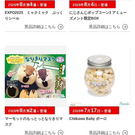
8
4
8
4
2026年
月第
週～登場
2026年
月
日～登場
EXPO2025 ミャクミャク ぷっく
にじさんじポップコーン3 アミュー
りシール
ズメント限定BOX
8
2
7
17
2026年
月第
週～登場
2026年
月
日～登場
マーモットのもっとっとなりきりマ
Chiikawa Baby ボーロ
スク