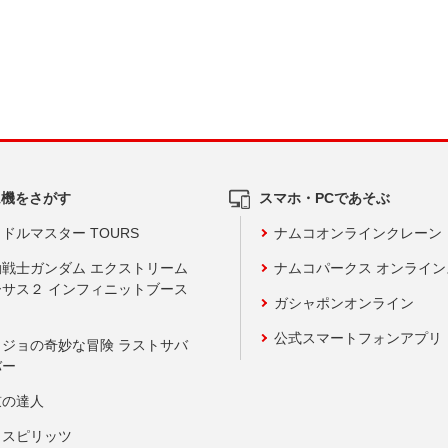
ム機をさがす
スマホ・PCであそぶ
ドルマスター TOURS
ナムコオンラインクレーン
動戦士ガンダム エクストリーム
ナムコパークス オンライ
ーサス２ インフィニットブース
ガシャポンオンライン
公式スマートフォンアプリ
ョジョの奇妙な冒険 ラストサバ
バー
鼓の達人
りスピリッツ