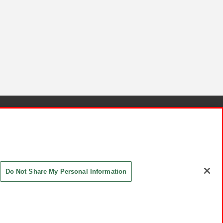
針と検証結果
お取引先さまとともに
お問い合わせ
Do Not Share My Personal Information
ASHIKI Co., Ltd. All Rights Reserved.