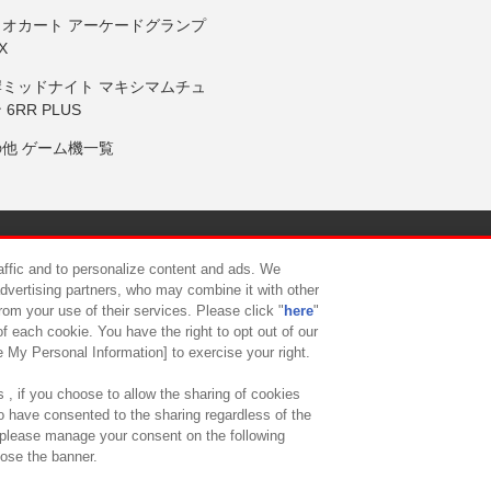
リオカート アーケードグランプ
X
岸ミッドナイト マキシマムチュ
 6RR PLUS
の他 ゲーム機一覧
サイトポリシー
プライバシーポリシー
ウェブアクセシビリティ方
raffic and to personalize content and ads. We
advertising partners, who may combine it with other
rom your use of their services. Please click "
here
"
供について
カスタマーハラスメント対応方針
よくあるご質問・
f each cookie. You have the right to opt out of our
e My Personal Information] to exercise your right.
 , if you choose to allow the sharing of cookies
to have consented to the sharing regardless of the
, please manage your consent on the following
lose the banner.
ndai Namco Amusement Lab Inc.
©Bandai Namco Experience Inc.
©HANAY