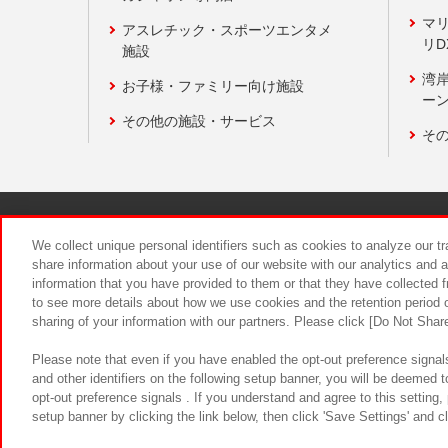
マ
アスレチック・スポーツエンタメ
リD
施設
湾
お子様・ファミリー向け施設
ーン
その他の施設・サービス
そ
関連会社
サステナビリティ
We collect unique personal identifiers such as cookies to analyze our t
share information about your use of our website with our analytics and 
information that you have provided to them or that they have collected f
食品のご提
to see more details about how we use cookies and the retention period o
sharing of your information with our partners. Please click [Do Not Shar
Please note that even if you have enabled the opt-out preference signals
and other identifiers on the following setup banner, you will be deemed 
opt-out preference signals . If you understand and agree to this setting
setup banner by clicking the link below, then click 'Save Settings' and c
©Bandai Namco Amusement Inc.
©Ba