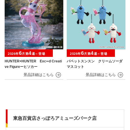
6
4
6
4
2026年
月第
週～登場
2026年
月第
週～登場
HUNTER×HUNTER Exc∞d Creati
パペットスンスン クリームソーダ
ve Figureーヒソカー
マスコット
東急百貨店さっぽろアミューズパーク店