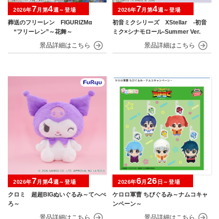
7
4
7
4
2026年
月第
週～登場
2026年
月第
週～登場
葬送のフリーレン FIGURIZMα
初音ミクシリーズ XStellar ‐初音
“フリーレン”～花舞～
ミク×シナモロール‐Summer Ver.
7
4
6
26
2026年
月第
週～登場
2026年
月
日～登場
クロミ 超超BIGぬいぐるみ～てへぺ
ケロロ軍曹 ちびぐるみ～ナムコキャ
ろ～
ンペーン～