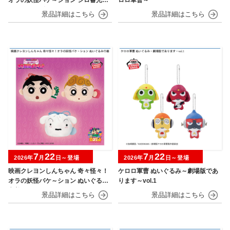
リコンフィギュア
7
22
7
22
2026年
月
日～登場
2026年
月
日～登場
映画クレヨンしんちゃん 奇々怪々！
ケロロ軍曹 ぬいぐるみ～劇場版であ
オラの妖怪バケ～ション ぬいぐるみ
ります～vol.1
巾着