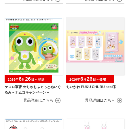
6
26
6
26
2026年
月
日～登場
2026年
月
日～登場
ケロロ軍曹 めちゃもふぐっとぬいぐ
ちいかわ PUKU CHURU seal①
るみ－ナムコキャンペーン－