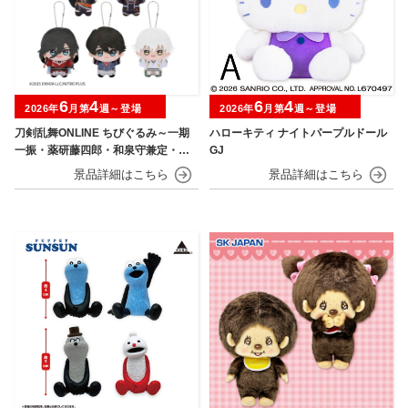
6
4
6
4
2026年
月第
週～登場
2026年
月第
週～登場
刀剣乱舞ONLINE ちびぐるみ～一期
ハローキティ ナイトパープルドール
一振・薬研藤四郎・和泉守兼定・堀
GJ
川国広・鶴丸国永～