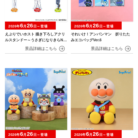
6
26
6
26
2026年
月
日～登場
2026年
月
日～登場
えぶりでいホスト 描き下ろしアクリ
それいけ！アンパンマン 折りたた
ルスタンドー～うさぎになりきらNIG
みエコバッグVer.6
HT～
6
26
6
26
2026年
月
日～登場
2026年
月
日～登場