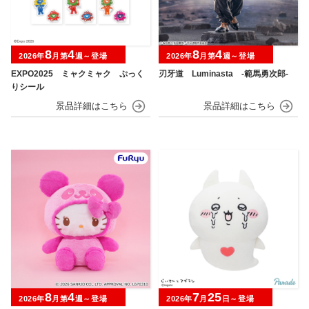
8
4
8
4
2026年
月第
週～登場
2026年
月第
週～登場
EXPO2025 ミャクミャク ぷっく
刃牙道 Luminasta ‐範馬勇次郎‐
りシール
8
4
7
25
2026年
月第
週～登場
2026年
月
日～登場