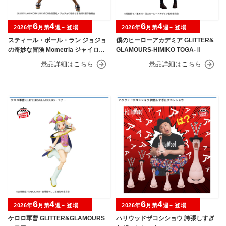
6
4
6
4
2026年
月第
週～登場
2026年
月第
週～登場
スティール・ボール・ラン ジョジョ
僕のヒーローアカデミア GLITTER&
の奇妙な冒険 Mometria ジャイロ・
GLAMOURS-HIMIKO TOGA-Ⅱ
ツェペリ
6
4
6
4
2026年
月第
週～登場
2026年
月第
週～登場
ケロロ軍曹 GLITTER&GLAMOURS
ハリウッドザコシショウ 誇張しすぎ