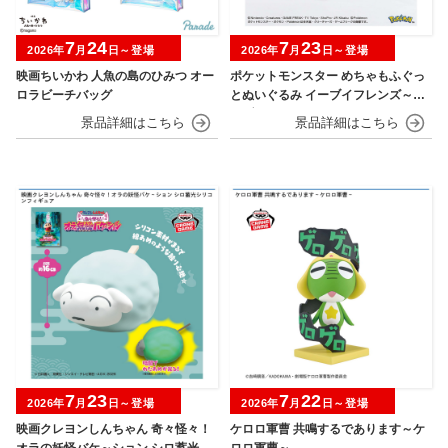
7
24
7
23
2026年
月
日～登場
2026年
月
日～登場
映画ちいかわ 人魚の島のひみつ オー
ポケットモンスター めちゃもふぐっ
ロラビーチバッグ
とぬいぐるみ イーブイフレンズ～イ
ーブイ～おひるねver.
7
23
7
22
2026年
月
日～登場
2026年
月
日～登場
映画クレヨンしんちゃん 奇々怪々！
ケロロ軍曹 共鳴するであります～ケ
オラの妖怪バケ～ション シロ蓄光シ
ロロ軍曹～