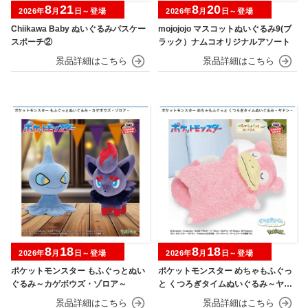
8
21
8
20
2026年
月
日～登場
2026年
月
日～登場
Chiikawa Baby ぬいぐるみパスケー
mojojojo マスコットぬいぐるみ9(ブ
スポーチ②
ラック）ナムコオリジナルアソート
8
18
8
18
2026年
月
日～登場
2026年
月
日～登場
ポケットモンスター もふぐっとぬい
ポケットモンスター めちゃもふぐっ
ぐるみ～カゲボウズ・ゾロア～
と くつろぎタイムぬいぐるみ～ヤド
ン～