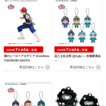
7
4
7
4
2026年
月第
週～登場
2026年
月第
週～登場
僕のヒーローアカデミア Grandista-
忍たま乱太郎 ほわぬい～生物委員会
TODOROKI SHOTO-
～