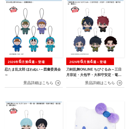
6
4
6
4
2026年
月第
週～登場
2026年
月第
週～登場
忍たま乱太郎 ほわぬい～図書委員会
刀剣乱舞ONLINE ちびぐるみ～三日
～
月宗近・大包平・大和守安定・篭手
切江・豊前江～