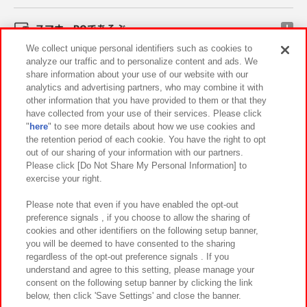
スマホ・PCであそぶ
We collect unique personal identifiers such as cookies to
analyze our traffic and to personalize content and ads. We
イベント・キャンペーン
share information about your use of our website with our
analytics and advertising partners, who may combine it with
other information that you have provided to them or that they
have collected from your use of their services. Please click
"
here
" to see more details about how we use cookies and
関連会社
サステナビリティ
サイトポリシー
the retention period of each cookie. You have the right to opt
out of our sharing of your information with our partners.
プライバシーポリシー
ウェブアクセシビリティ方針と検証結果
Please click [Do Not Share My Personal Information] to
exercise your right.
お取引先さまとともに
食品のご提供について
カスタマーハラスメント対応方針
よくあるご質問・お問い合わせ
Please note that even if you have enabled the opt-out
preference signals , if you choose to allow the sharing of
cookies and other identifiers on the following setup banner,
you will be deemed to have consented to the sharing
regardless of the opt-out preference signals . If you
understand and agree to this setting, please manage your
consent on the following setup banner by clicking the link
below, then click 'Save Settings' and close the banner.
©Bandai Namco Amusement Inc.