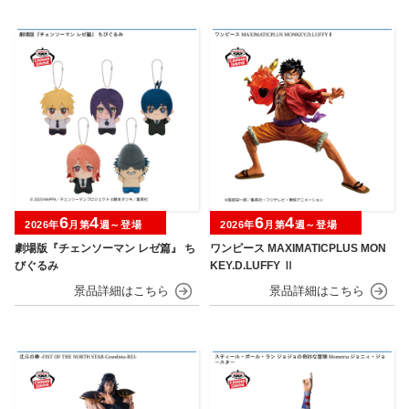
6
4
6
4
2026年
月第
週～登場
2026年
月第
週～登場
劇場版『チェンソーマン レゼ篇』 ち
ワンピース MAXIMATICPLUS MON
びぐるみ
KEY.D.LUFFY Ⅱ