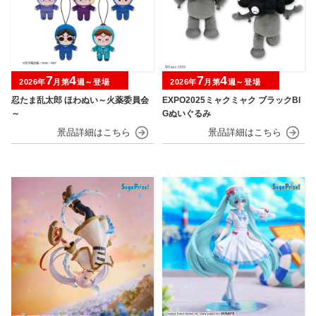
7
4
7
4
2026年
月第
週～登場
2026年
月第
週～登場
忍たま乱太郎 ほわぬい～火薬委員会
EXPO2025ミャクミャク ブラックBI
～
Gぬいぐるみ