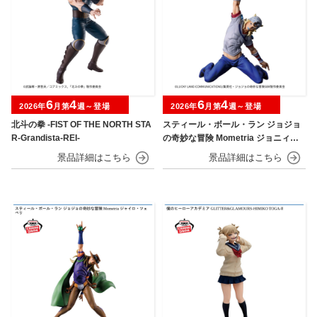
6
4
6
4
2026年
月第
週～登場
2026年
月第
週～登場
北斗の拳 -FIST OF THE NORTH STA
スティール・ボール・ラン ジョジョ
R-Grandista-REI-
の奇妙な冒険 Mometria ジョニィ・
ジョースター