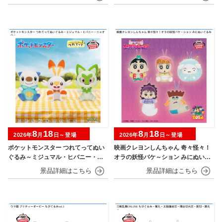
8
18
8
18
2026年
月
日～登場
2026年
月
日～登場
ポケットモンスター つれてってぬい
映画クレヨンしんちゃん 奇々怪々！
ぐるみ～ミジュマル・ヒバニー・ニ
オラの妖怪バケ～ション みにぬいぐ
ャオハ～
るみ