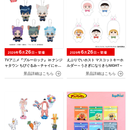
6
26
6
26
2026年
月
日～登場
2026年
月
日～登場
TVアニメ『ブルーロック』 in ナンジ
えぶりでいホスト マスコットキーホ
ャタウン ちびぐるみ～チャイにゃFe
ルダー～うさぎになりきらNIGHT～
s～