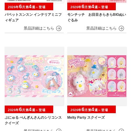
6
4
6
4
2026年
月第
週～登場
2026年
月第
週～登場
パペットスンスン インテリアミニフ
モンチッチ お目目きらきらBIGぬい
ィギュア
ぐるみ
6
4
6
4
2026年
月第
週～登場
2026年
月第
週～登場
ぷにゅる ぺんぎんさんのシリコンス
Melty Party スクイーズ
クイーズ