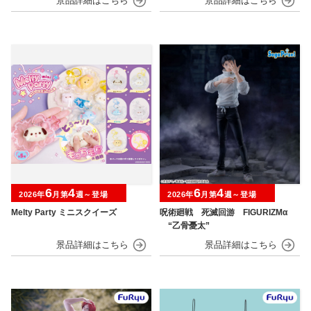
6
4
6
4
2026年
月第
週～登場
2026年
月第
週～登場
Melty Party ミニスクイーズ
呪術廻戦 死滅回游 FIGURIZMα
“乙骨憂太”