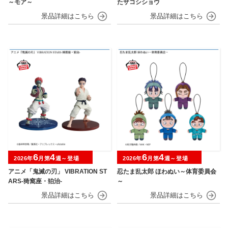
～モア～
たザコシショウ
6
4
6
4
2026年
月第
週～登場
2026年
月第
週～登場
アニメ「鬼滅の刃」 VIBRATION ST
忍たま乱太郎 ほわぬい～体育委員会
ARS-猗窩座・狛治-
～