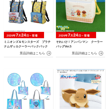
7
24
7
24
2026年
月
日～登場
2026年
月
日～登場
ミニオンズ＆モンスターズ プラチ
それいけ！アンパンマン クーラー
ナムザッカクーラーバックパック
バッグVer.5