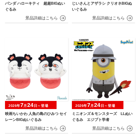
パンダ ハローキティ 超超BIGぬい
じいさんとアザラシ クリオネBIGぬ
ぐるみ
いぐるみ
7
24
7
24
2026年
月
日～登場
2026年
月
日～登場
映画ちいかわ 人魚の島のひみつ セイ
ミニオンズ＆モンスターズ LLぬい
レーンBIGぬいぐるみ
ぐるみ エジプト学者