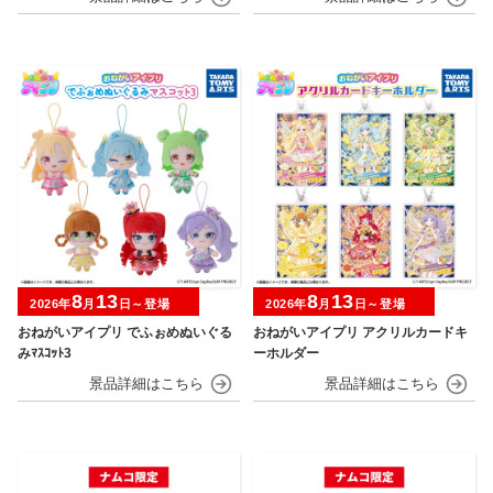
8
13
8
13
2026年
月
日～登場
2026年
月
日～登場
おねがいアイプリ でふぉめぬいぐる
おねがいアイプリ アクリルカードキ
みﾏｽｺｯﾄ3
ーホルダー