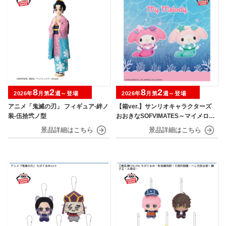
8
2
8
2
2026年
月第
週～登場
2026年
月第
週～登場
アニメ「鬼滅の刃」 フィギュア-絆ノ
【箱ver.】サンリオキャラクターズ
装-伍拾弐ノ型
おおきなSOFVIMATES～マイメロデ
ィ マーメイドver. ～