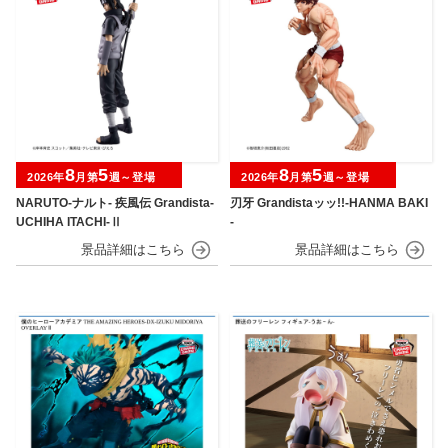
8
5
8
5
2026年
月第
週～登場
2026年
月第
週～登場
NARUTO-ナルト- 疾風伝 Grandista-
刃牙 Grandistaッッ!!-HANMA BAKI
UCHIHA ITACHI-Ⅱ
-