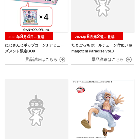
8
4
8
2
2026年
月
日～登場
2026年
月第
週～登場
にじさんじポップコーン3 アミュー
たまごっち ボールチェーン付ぬいTa
ズメント限定BOX
magotchi Paradise vol.3