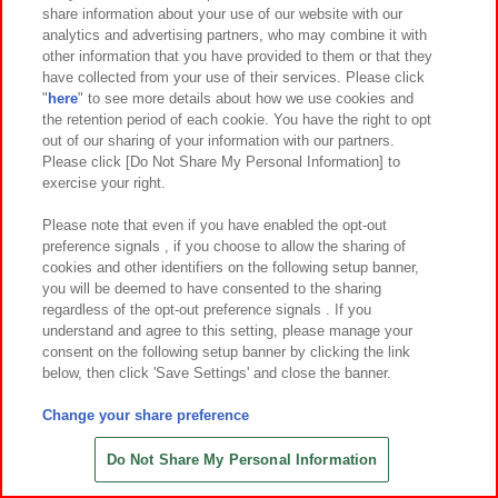
share information about your use of our website with our
analytics and advertising partners, who may combine it with
other information that you have provided to them or that they
7
31
7
30
2026年
月
日～登場
2026年
月
日～登場
have collected from your use of their services. Please click
映画クレヨンしんちゃん 奇々怪々！
ミニオンズ＆モンスターズ グラン
"
here
" to see more details about how we use cookies and
オラの妖怪バケ～ション めちゃもふ
デぬいぐるみ コミックスタイル
the retention period of each cookie. You have the right to opt
ぐっとぬいぐるみ シロ
out of our sharing of your information with our partners.
Please click [Do Not Share My Personal Information] to
exercise your right.
Please note that even if you have enabled the opt-out
preference signals , if you choose to allow the sharing of
cookies and other identifiers on the following setup banner,
you will be deemed to have consented to the sharing
regardless of the opt-out preference signals . If you
understand and agree to this setting, please manage your
consent on the following setup banner by clicking the link
below, then click 'Save Settings' and close the banner.
Change your share preference
7
30
7
30
2026年
月
日～登場
2026年
月
日～登場
Do Not Share My Personal Information
モアナと伝説の海 マスコット
ガンバレ！中村くん！！ぷちマスコ