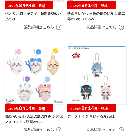
8
4
8
14
2026年
月第
週～登場
2026年
月
日～登場
パンダ ハローキティ 超超BIGぬい
映画ちいかわ 人魚の島のひみつ 島二
ぐるみ
郎BIGぬいぐるみ
8
14
8
14
2026年
月
日～登場
2026年
月
日～登場
映画ちいかわ 人魚の島のひみつ 討伐
アークナイツ ちびぐるみvol.1
マスコット～映画ver.～