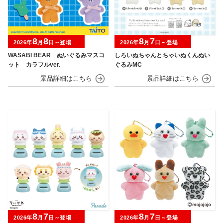
8
8
8
7
2026年
月
日～登場
2026年
月
日～登場
WASABI BEAR ぬいぐるみマスコ
しろいぬちゃんとちゃいぬくんぬい
ット カラフルver.
ぐるみMC
8
7
8
7
2026年
月
日～登場
2026年
月
日～登場