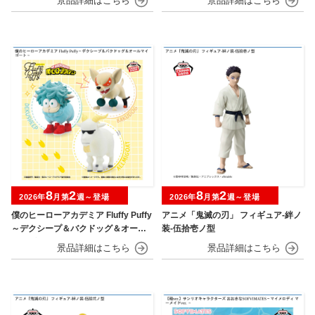
8
2
8
2
2026年
月第
週～登場
2026年
月第
週～登場
僕のヒーローアカデミア Fluffy Puffy
アニメ「鬼滅の刃」 フィギュア-絆ノ
～デクシープ＆バクドッグ＆オール
装-伍拾壱ノ型
マイゴート～