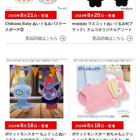
8
21
8
20
2026年
月
日～登場
2026年
月
日～登場
Chiikawa Baby ぬいぐるみパスケー
mojojojo マスコットぬいぐるみ9(ブ
スポーチ②
ラック）ナムコオリジナルアソート
8
18
8
18
2026年
月
日～登場
2026年
月
日～登場
ポケットモンスター もふぐっとぬい
ポケットモンスター めちゃもふぐっ
ぐるみ～カゲボウズ・ゾロア～
と くつろぎタイムぬいぐるみ～ヤド