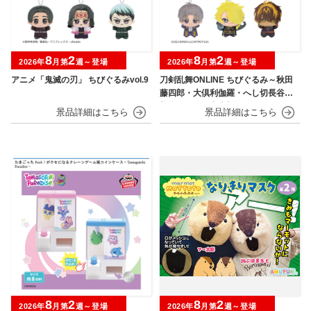
8
2
8
2
2026年
月第
週～登場
2026年
月第
週～登場
アニメ「鬼滅の刃」 ちびぐるみvol.9
刀剣乱舞ONLINE ちびぐるみ～秋田
藤四郎・大倶利伽羅・へし切長谷
部・獅子王・火車切～
8
2
8
2
2026年
月第
週～登場
2026年
月第
週～登場