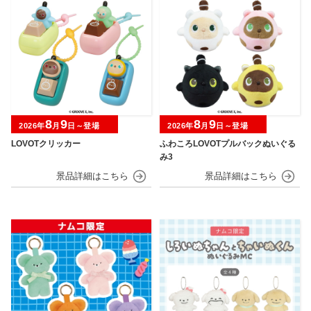
8
9
8
9
2026年
月
日～登場
2026年
月
日～登場
LOVOTクリッカー
ふわころLOVOTプルバックぬいぐる
み3