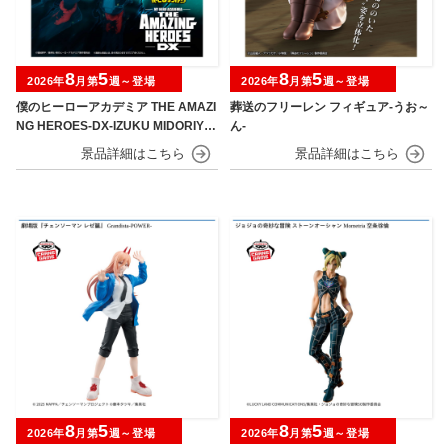
8
5
8
5
2026年
月第
週～登場
2026年
月第
週～登場
僕のヒーローアカデミア THE AMAZI
葬送のフリーレン フィギュア-うお～
NG HEROES-DX-IZUKU MIDORIYA
ん-
OVERLAY Ⅱ
8
5
8
5
2026年
月第
週～登場
2026年
月第
週～登場