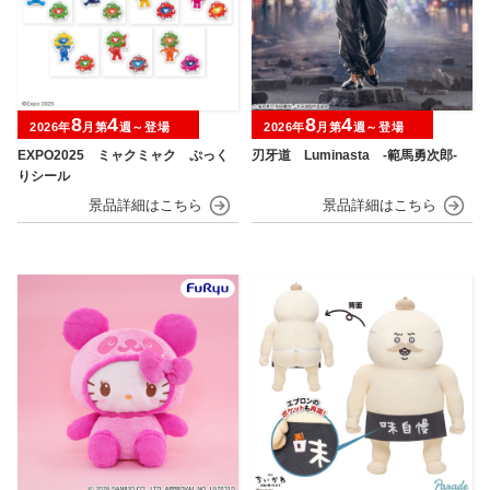
8
4
8
4
2026年
月第
週～登場
2026年
月第
週～登場
EXPO2025 ミャクミャク ぷっく
刃牙道 Luminasta ‐範馬勇次郎‐
りシール