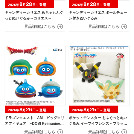
8
28
8
28
2026年
月
日～登場
2026年
月
日～登場
キャンディーカリエス めちゃもふぐ
キャンディーカリエス ボールチェー
っとぬいぐるみ～カリエス～
ン付きぬいぐるみ
8
26
8
25
2026年
月
日～登場
2026年
月
日～登場
ドラゴンクエスト AM ビッグクリ
ポケットモンスター もふぐっとぬい
アフィギュア ~DQⅦ Reimagined
ぐるみ イーブイフレンズ～ブラッキ
発売記念編~
ー・リーフィア～おひるねver.