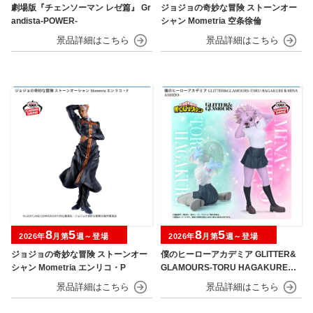
劇場版『チェンソーマン レゼ篇』 Gr
ジョジョの奇妙な冒険 ストーンオー
andista-POWER-
シャン Mometria 空条徐倫
8
5
8
5
2026年
月第
週～登場
2026年
月第
週～登場
ジョジョの奇妙な冒険 ストーンオー
僕のヒーローアカデミア GLITTER&
シャン Mometria エンリコ・P
GLAMOURS-TORU HAGAKURE＆
MINA ASHIDO-