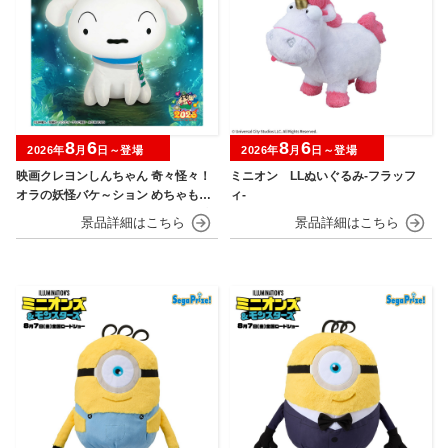
8
6
8
6
2026年
月
日～登場
2026年
月
日～登場
映画クレヨンしんちゃん 奇々怪々！
ミニオン LLぬいぐるみ‐フラッフ
オラの妖怪バケ～ション めちゃもふ
ィ‐
ぐっとぬいぐるみ～おすわりポーズ
のシロ～