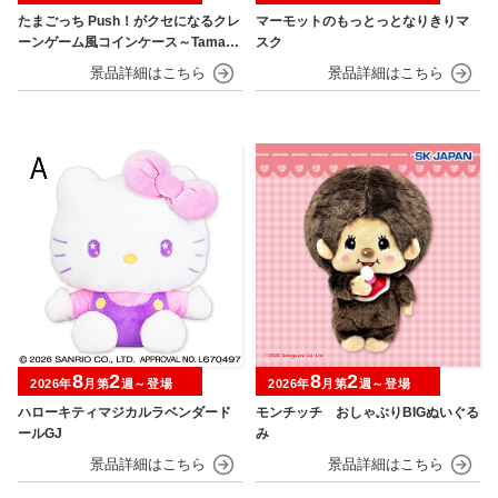
たまごっち Push！がクセになるクレ
マーモットのもっとっとなりきりマ
ーンゲーム風コインケース～Tamago
スク
tchi Paradise～
8
2
8
2
2026年
月第
週～登場
2026年
月第
週～登場
ハローキティマジカルラベンダード
モンチッチ おしゃぶりBIGぬいぐる
ールGJ
み