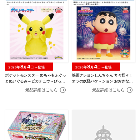
8
4
8
4
2026年
月
日～登場
2026年
月
日～登場
ポケットモンスター めちゃもふぐっ
映画クレヨンしんちゃん 奇々怪々！
とぬいぐるみ～ピカチュウ～びっく
オラの妖怪バケ～ション おおきなSO
りver.
FVIMATES～野原しんのすけ～