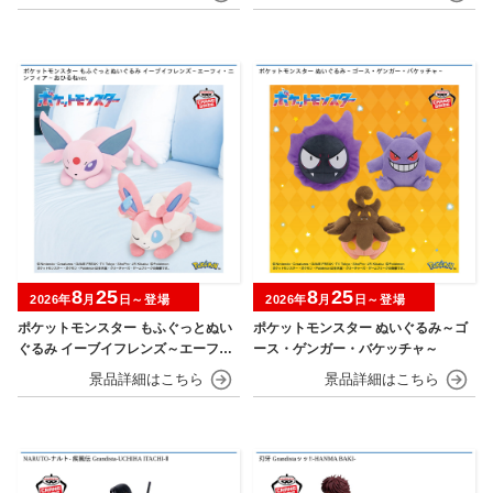
8
25
8
25
2026年
月
日～登場
2026年
月
日～登場
ポケットモンスター もふぐっとぬい
ポケットモンスター ぬいぐるみ～ゴ
ぐるみ イーブイフレンズ～エーフ
ース・ゲンガー・バケッチャ～
ィ・ニンフィア～おひるねver.