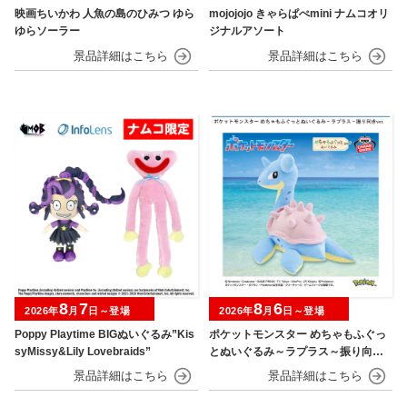
映画ちいかわ 人魚の島のひみつ ゆら
mojojojo きゃらぱぺmini ナムコオリ
ゆらソーラー
ジナルアソート
8
7
8
6
2026年
月
日～登場
2026年
月
日～登場
Poppy Playtime BIGぬいぐるみ”Kis
ポケットモンスター めちゃもふぐっ
syMissy&Lily Lovebraids”
とぬいぐるみ～ラプラス～振り向きv
er.