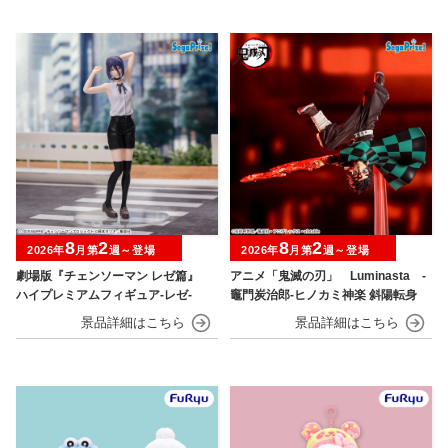
8
2
8
2
2026年
月第
週～登場
2026年
月第
週～登場
劇場版『チェンソーマン レゼ篇』
アニメ「鬼滅の刃」 Luminasta ‐
ハイプレミアムフィギュア‐レゼ‐
竈門炭治郎‐ヒノカミ神楽 斜陽転身