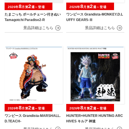
8
2
8
2
2026年
月第
週～登場
2026年
月第
週～登場
たまごっち ボールチェーン付きぬい
ワンピース Grandista-MONKEY.D.L
Tamagotchi Paradise2-R
UFFY GEAR5-Ⅲ
8
2
8
2
2026年
月第
週～登場
2026年
月第
週～登場
ワンピース Grandista-MARSHALL.
HUNTER×HUNTER HUNTING ARC
D.TEACH-
HIVES キルア 神速