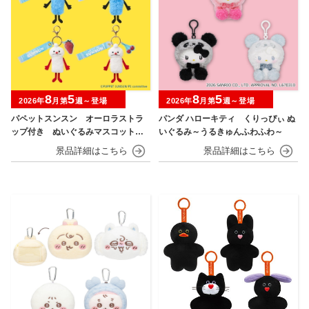
8
5
8
5
2026年
月第
週～登場
2026年
月第
週～登場
パペットスンスン オーロラストラ
パンダ ハローキティ くりっぴぃ ぬ
ップ付き ぬいぐるみマスコット
いぐるみ～うるきゅんふわふわ～
フルーツver.