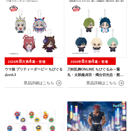
8
4
8
4
2026年
月第
週～登場
2026年
月第
週～登場
ウマ娘 プリティーダービー ちびぐる
刀剣乱舞ONLINE ちびぐるみ～鶯
みvol.3
丸・太鼓鐘貞宗・燭台切光忠・髭
切・膝丸～