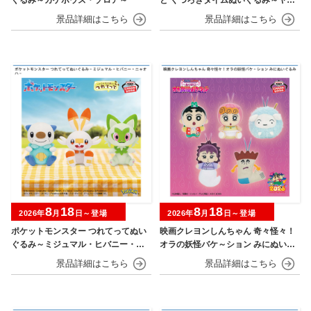
ン～
8
18
8
18
2026年
月
日～登場
2026年
月
日～登場
ポケットモンスター つれてってぬい
映画クレヨンしんちゃん 奇々怪々！
ぐるみ～ミジュマル・ヒバニー・ニ
オラの妖怪バケ～ション みにぬいぐ
ャオハ～
るみ