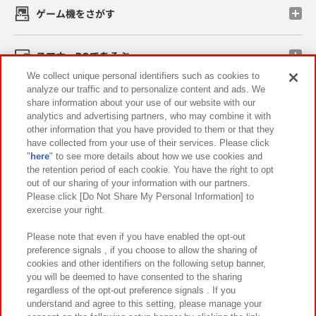
ゲーム機をさがす
スマホ・PCであそぶ
We collect unique personal identifiers such as cookies to
analyze our traffic and to personalize content and ads. We
イベント・キャンペーン
share information about your use of our website with our
analytics and advertising partners, who may combine it with
other information that you have provided to them or that they
have collected from your use of their services. Please click
"
here
" to see more details about how we use cookies and
関連会社
サステナビリティ
サイトポリシー
the retention period of each cookie. You have the right to opt
out of our sharing of your information with our partners.
プライバシーポリシー
ウェブアクセシビリティ方針と検証結果
Please click [Do Not Share My Personal Information] to
exercise your right.
お取引先さまとともに
食品のご提供について
カスタマーハラスメント対応方針
よくあるご質問・お問い合わせ
Please note that even if you have enabled the opt-out
preference signals , if you choose to allow the sharing of
cookies and other identifiers on the following setup banner,
you will be deemed to have consented to the sharing
regardless of the opt-out preference signals . If you
understand and agree to this setting, please manage your