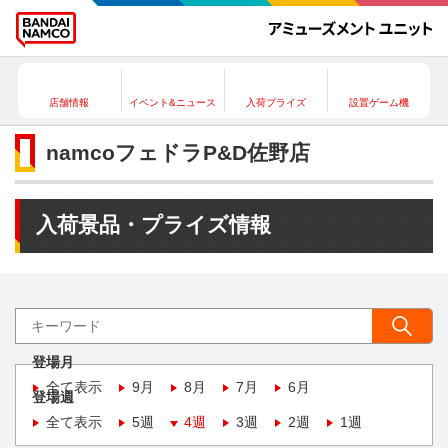
店舗情報
イベント&ニュース
入荷プライズ
設置ゲーム機
namcoフェドラP&D佐野店
入荷景品・プライズ情報
登場月
全て表示
9月
8月
7月
6月
登場週
全て表示
5週
4週
3週
2週
1週