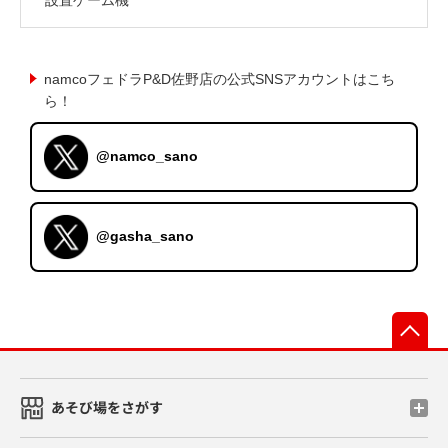
namcoフェドラP&D佐野店の公式SNSアカウントはこち
ら！
@namco_sano
@gasha_sano
先
あそび場をさがす