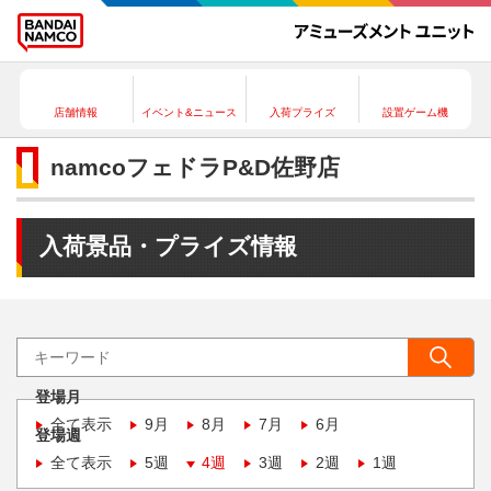
店舗情報
イベント&ニュース
入荷プライズ
設置ゲーム機
namcoフェドラP&D佐野店
入荷景品・プライズ情報
登場月
全て表示
9月
8月
7月
6月
登場週
全て表示
5週
4週
3週
2週
1週