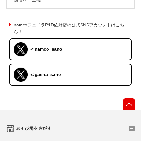
namcoフェドラP&D佐野店の公式SNSアカウントはこち
ら！
@namco_sano
@gasha_sano
先
あそび場をさがす