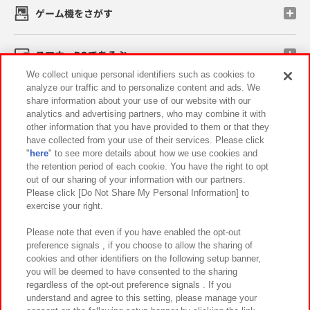
ゲーム機をさがす
スマホ・PCであそぶ
We collect unique personal identifiers such as cookies to
analyze our traffic and to personalize content and ads. We
イベント・キャンペーン
share information about your use of our website with our
analytics and advertising partners, who may combine it with
other information that you have provided to them or that they
have collected from your use of their services. Please click
"
here
" to see more details about how we use cookies and
関連会社
サステナビリティ
サイトポリシー
the retention period of each cookie. You have the right to opt
out of our sharing of your information with our partners.
プライバシーポリシー
ウェブアクセシビリティ方針と検証結果
Please click [Do Not Share My Personal Information] to
exercise your right.
お取引先さまとともに
食品のご提供について
カスタマーハラスメント対応方針
よくあるご質問・お問い合わせ
Please note that even if you have enabled the opt-out
preference signals , if you choose to allow the sharing of
cookies and other identifiers on the following setup banner,
you will be deemed to have consented to the sharing
regardless of the opt-out preference signals . If you
understand and agree to this setting, please manage your