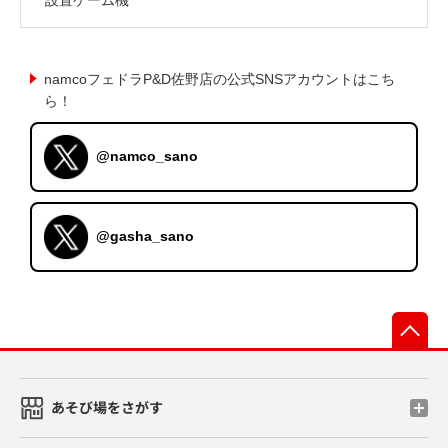
namcoフェドラP&D佐野店の公式SNSアカウントはこち
ら！
@namco_sano
@gasha_sano
先
あそび場をさがす