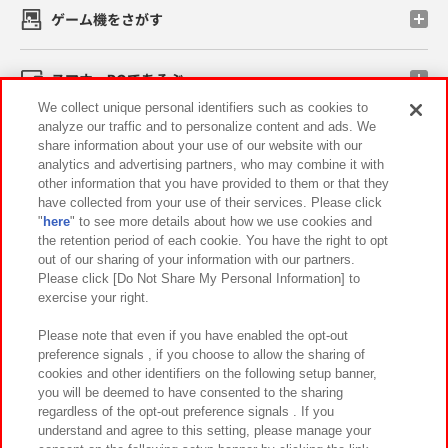
ゲーム機をさがす
スマホ・PCであそぶ
We collect unique personal identifiers such as cookies to
analyze our traffic and to personalize content and ads. We
イベント・キャンペーン
share information about your use of our website with our
analytics and advertising partners, who may combine it with
other information that you have provided to them or that they
have collected from your use of their services. Please click
"
here
" to see more details about how we use cookies and
関連会社
サステナビリティ
サイトポリシー
the retention period of each cookie. You have the right to opt
out of our sharing of your information with our partners.
プライバシーポリシー
ウェブアクセシビリティ方針と検証結果
Please click [Do Not Share My Personal Information] to
exercise your right.
お取引先さまとともに
食品のご提供について
カスタマーハラスメント対応方針
よくあるご質問・お問い合わせ
Please note that even if you have enabled the opt-out
preference signals , if you choose to allow the sharing of
cookies and other identifiers on the following setup banner,
you will be deemed to have consented to the sharing
regardless of the opt-out preference signals . If you
understand and agree to this setting, please manage your