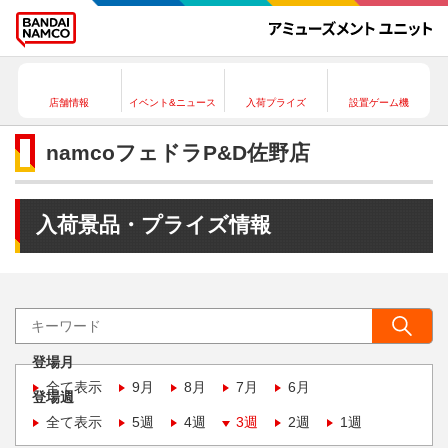
店舗情報
イベント&ニュース
入荷プライズ
設置ゲーム機
namcoフェドラP&D佐野店
入荷景品・プライズ情報
登場月
全て表示
9月
8月
7月
6月
登場週
全て表示
5週
4週
3週
2週
1週