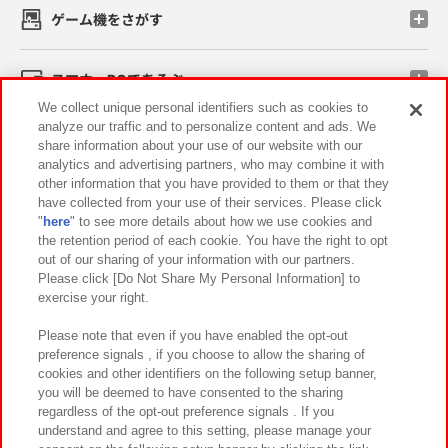
ゲーム機をさがす
スマホ・PCであそぶ
We collect unique personal identifiers such as cookies to
analyze our traffic and to personalize content and ads. We
イベント・キャンペーン
share information about your use of our website with our
analytics and advertising partners, who may combine it with
other information that you have provided to them or that they
have collected from your use of their services. Please click
"
here
" to see more details about how we use cookies and
関連会社
サステナビリティ
サイトポリシー
the retention period of each cookie. You have the right to opt
out of our sharing of your information with our partners.
プライバシーポリシー
ウェブアクセシビリティ方針と検証結果
Please click [Do Not Share My Personal Information] to
exercise your right.
お取引先さまとともに
食品のご提供について
カスタマーハラスメント対応方針
よくあるご質問・お問い合わせ
Please note that even if you have enabled the opt-out
preference signals , if you choose to allow the sharing of
cookies and other identifiers on the following setup banner,
you will be deemed to have consented to the sharing
regardless of the opt-out preference signals . If you
understand and agree to this setting, please manage your