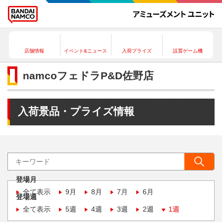
店舗情報
イベント&ニュース
入荷プライズ
設置ゲーム機
namcoフェドラP&D佐野店
入荷景品・プライズ情報
登場月
全て表示
9月
8月
7月
6月
登場週
全て表示
5週
4週
3週
2週
1週