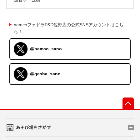
namcoフェドラP&D佐野店の公式SNSアカウントはこち
ら！
@namco_sano
@gasha_sano
先
あそび場をさがす