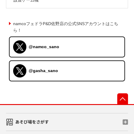
namcoフェドラP&D佐野店の公式SNSアカウントはこち
ら！
@namco_sano
@gasha_sano
先
あそび場をさがす