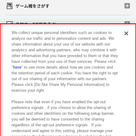
ゲーム機をさがす
スマホ・PCであそぶ
We collect unique personal identifiers such as cookies to
analyze our traffic and to personalize content and ads. We
イベント・キャンペーン
share information about your use of our website with our
analytics and advertising partners, who may combine it with
other information that you have provided to them or that they
have collected from your use of their services. Please click
"
here
" to see more details about how we use cookies and
関連会社
サステナビリティ
サイトポリシー
the retention period of each cookie. You have the right to opt
out of our sharing of your information with our partners.
プライバシーポリシー
ウェブアクセシビリティ方針と検証結果
Please click [Do Not Share My Personal Information] to
exercise your right.
お取引先さまとともに
食品のご提供について
カスタマーハラスメント対応方針
よくあるご質問・お問い合わせ
Please note that even if you have enabled the opt-out
preference signals , if you choose to allow the sharing of
cookies and other identifiers on the following setup banner,
you will be deemed to have consented to the sharing
regardless of the opt-out preference signals . If you
understand and agree to this setting, please manage your