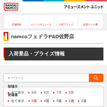
店舗情報
イベント&ニュース
入荷プライズ
設置ゲーム機
namcoフェドラP&D佐野店
入荷景品・プライズ情報
登場月
全て表示
9月
8月
7月
6月
登場週
全て表示
5週
4週
3週
2週
1週