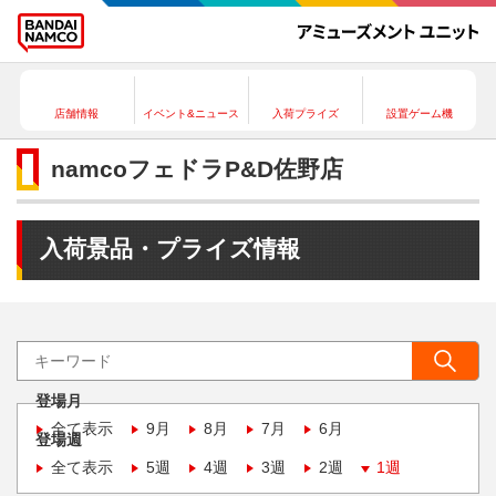
店舗情報
イベント&ニュース
入荷プライズ
設置ゲーム機
namcoフェドラP&D佐野店
入荷景品・プライズ情報
登場月
全て表示
9月
8月
7月
6月
登場週
全て表示
5週
4週
3週
2週
1週