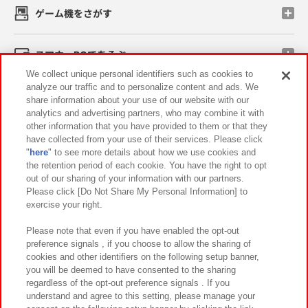
ゲーム機をさがす
スマホ・PCであそぶ
We collect unique personal identifiers such as cookies to
analyze our traffic and to personalize content and ads. We
イベント・キャンペーン
share information about your use of our website with our
analytics and advertising partners, who may combine it with
other information that you have provided to them or that they
have collected from your use of their services. Please click
"
here
" to see more details about how we use cookies and
関連会社
サステナビリティ
サイトポリシー
the retention period of each cookie. You have the right to opt
out of our sharing of your information with our partners.
プライバシーポリシー
ウェブアクセシビリティ方針と検証結果
Please click [Do Not Share My Personal Information] to
exercise your right.
お取引先さまとともに
食品のご提供について
カスタマーハラスメント対応方針
よくあるご質問・お問い合わせ
Please note that even if you have enabled the opt-out
preference signals , if you choose to allow the sharing of
cookies and other identifiers on the following setup banner,
you will be deemed to have consented to the sharing
regardless of the opt-out preference signals . If you
understand and agree to this setting, please manage your