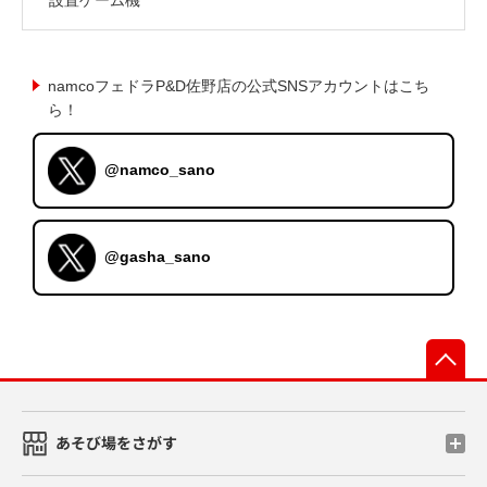
namcoフェドラP&D佐野店の公式SNSアカウントはこち
ら！
@namco_sano
@gasha_sano
先
あそび場をさがす