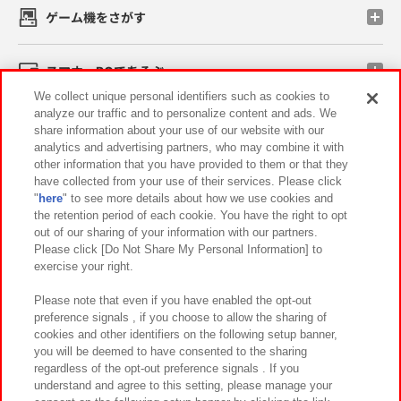
ゲーム機をさがす
スマホ・PCであそぶ
We collect unique personal identifiers such as cookies to
analyze our traffic and to personalize content and ads. We
イベント・キャンペーン
share information about your use of our website with our
analytics and advertising partners, who may combine it with
other information that you have provided to them or that they
have collected from your use of their services. Please click
"
here
" to see more details about how we use cookies and
関連会社
サステナビリティ
サイトポリシー
the retention period of each cookie. You have the right to opt
out of our sharing of your information with our partners.
プライバシーポリシー
ウェブアクセシビリティ方針と検証結果
Please click [Do Not Share My Personal Information] to
exercise your right.
お取引先さまとともに
食品のご提供について
カスタマーハラスメント対応方針
よくあるご質問・お問い合わせ
Please note that even if you have enabled the opt-out
preference signals , if you choose to allow the sharing of
cookies and other identifiers on the following setup banner,
you will be deemed to have consented to the sharing
regardless of the opt-out preference signals . If you
understand and agree to this setting, please manage your