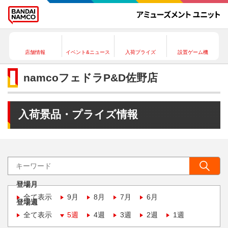
店舗情報
イベント&ニュース
入荷プライズ
設置ゲーム機
namcoフェドラP&D佐野店
入荷景品・プライズ情報
登場月
全て表示
9月
8月
7月
6月
登場週
全て表示
5週
4週
3週
2週
1週