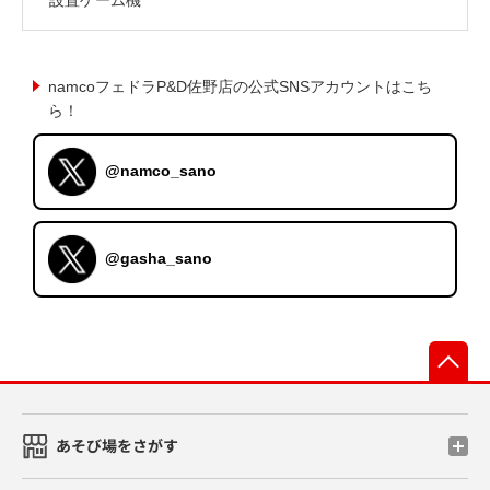
namcoフェドラP&D佐野店の公式SNSアカウントはこち
ら！
@namco_sano
@gasha_sano
先
あそび場をさがす