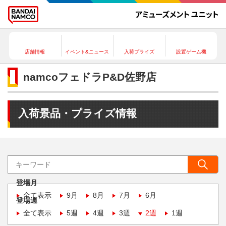
店舗情報
イベント&ニュース
入荷プライズ
設置ゲーム機
namcoフェドラP&D佐野店
入荷景品・プライズ情報
登場月
全て表示
9月
8月
7月
6月
登場週
全て表示
5週
4週
3週
2週
1週