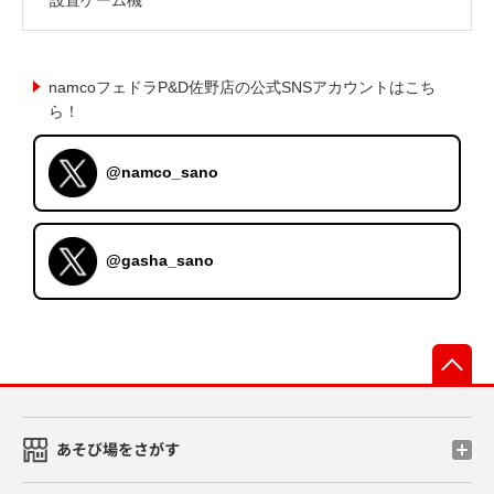
namcoフェドラP&D佐野店の公式SNSアカウントはこち
ら！
@namco_sano
@gasha_sano
先
あそび場をさがす