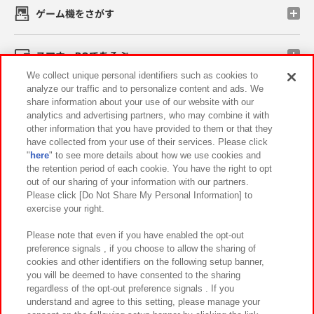
ゲーム機をさがす
スマホ・PCであそぶ
We collect unique personal identifiers such as cookies to
analyze our traffic and to personalize content and ads. We
イベント・キャンペーン
share information about your use of our website with our
analytics and advertising partners, who may combine it with
other information that you have provided to them or that they
have collected from your use of their services. Please click
"
here
" to see more details about how we use cookies and
関連会社
サステナビリティ
サイトポリシー
the retention period of each cookie. You have the right to opt
out of our sharing of your information with our partners.
プライバシーポリシー
ウェブアクセシビリティ方針と検証結果
Please click [Do Not Share My Personal Information] to
exercise your right.
お取引先さまとともに
食品のご提供について
カスタマーハラスメント対応方針
よくあるご質問・お問い合わせ
Please note that even if you have enabled the opt-out
preference signals , if you choose to allow the sharing of
cookies and other identifiers on the following setup banner,
you will be deemed to have consented to the sharing
regardless of the opt-out preference signals . If you
understand and agree to this setting, please manage your