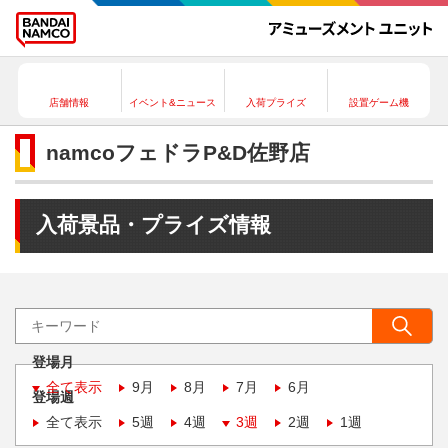
店舗情報
イベント&ニュース
入荷プライズ
設置ゲーム機
namcoフェドラP&D佐野店
入荷景品・プライズ情報
登場月
全て表示
9月
8月
7月
6月
登場週
全て表示
5週
4週
3週
2週
1週