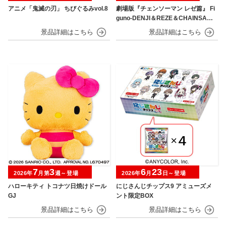
アニメ「鬼滅の刃」 ちびぐるみvol.8
劇場版『チェンソーマン レゼ篇』 Fi
guno-DENJI＆REZE＆CHAINSAW
MAN＆BOMB-
7
3
6
23
2026年
月第
週～登場
2026年
月
日～登場
ハローキティ トコナツ日焼けドール
にじさんじチップス9 アミューズメ
GJ
ント限定BOX