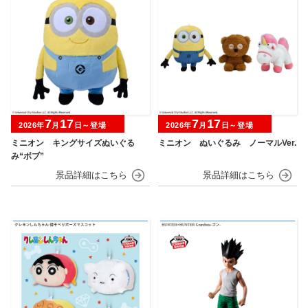
7
17
7
17
2026年
月
日～登場
2026年
月
日～登場
ミニオン キングサイズぬいぐる
ミニオン ぬいぐるみ ノーマルVer.
み“ボブ”