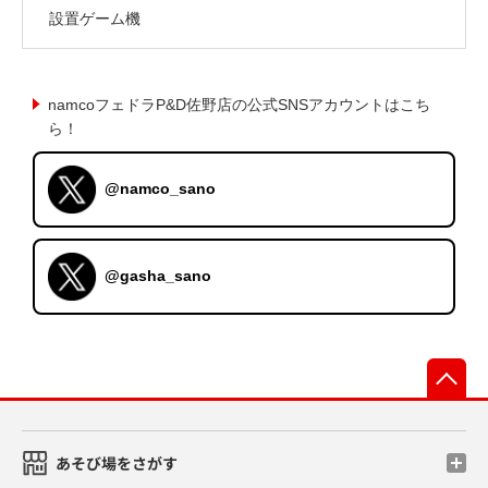
設置ゲーム機
namcoフェドラP&D佐野店の公式SNSアカウントはこち
ら！
@namco_sano
@gasha_sano
先
あそび場をさがす