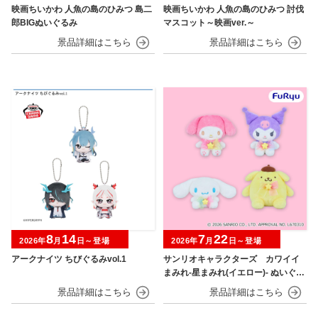
映画ちいかわ 人魚の島のひみつ 島二
映画ちいかわ 人魚の島のひみつ 討伐
郎BIGぬいぐるみ
マスコット～映画ver.～
8
14
7
22
2026年
月
日～登場
2026年
月
日～登場
アークナイツ ちびぐるみvol.1
サンリオキャラクターズ カワイイ
まみれ-星まみれ(イエロー)- ぬいぐる
み