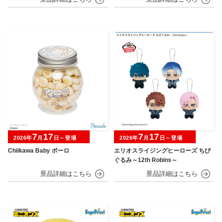
7
17
7
17
2026年
月
日～登場
2026年
月
日～登場
Chiikawa Baby ボーロ
エリオスライジングヒーローズ ちび
ぐるみ～12th Robins～