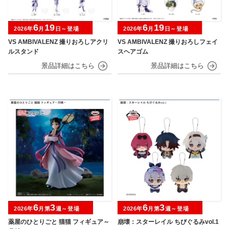
6
19
6
19
2026年
月
日～登場
2026年
月
日～登場
VS AMBIVALENZ 撮りおろしアクリ
VS AMBIVALENZ 撮りおろしフェイ
ルスタンド
スヘアゴム
6
3
6
3
2026年
月第
週～登場
2026年
月第
週～登場
薬屋のひとりごと 猫猫 フィギュア～
崩壊：スターレイル ちびぐるみvol.1