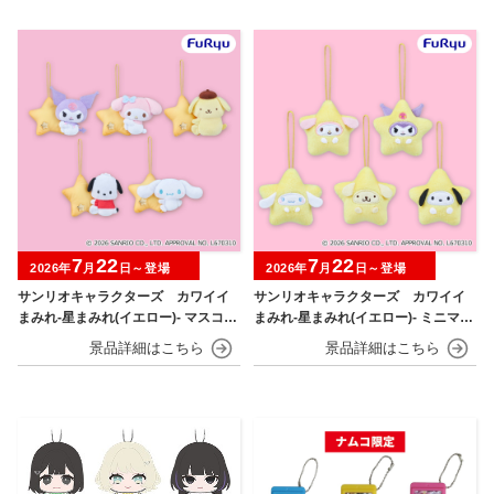
7
22
7
22
2026年
月
日～登場
2026年
月
日～登場
サンリオキャラクターズ カワイイ
サンリオキャラクターズ カワイイ
まみれ-星まみれ(イエロー)- マスコッ
まみれ-星まみれ(イエロー)- ミニマス
ト
コット