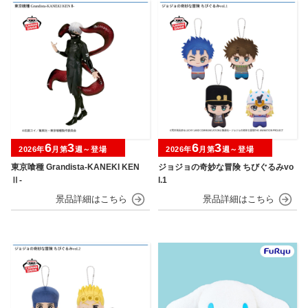
6
3
6
3
2026年
月第
週～登場
2026年
月第
週～登場
東京喰種 Grandista-KANEKI KEN
ジョジョの奇妙な冒険 ちびぐるみvo
Ⅱ-
l.1