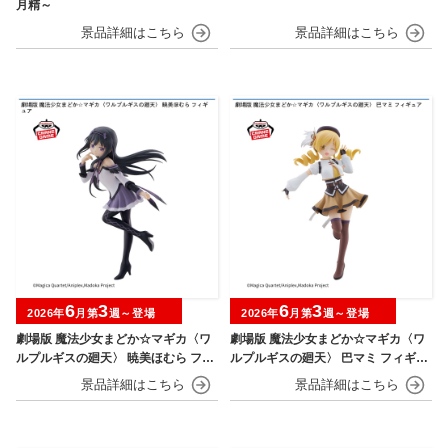
月精～
6
3
6
3
2026年
月第
週～登場
2026年
月第
週～登場
劇場版 魔法少女まどか☆マギカ〈ワ
劇場版 魔法少女まどか☆マギカ〈ワ
ルプルギスの廻天〉 暁美ほむら フィ
ルプルギスの廻天〉 巴マミ フィギュ
ギュア
ア