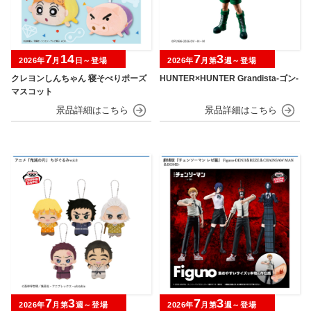
7
14
7
3
2026年
月
日～登場
2026年
月第
週～登場
クレヨンしんちゃん 寝そべりポーズ
HUNTER×HUNTER Grandista-ゴン-
マスコット
7
3
7
3
2026年
月第
週～登場
2026年
月第
週～登場