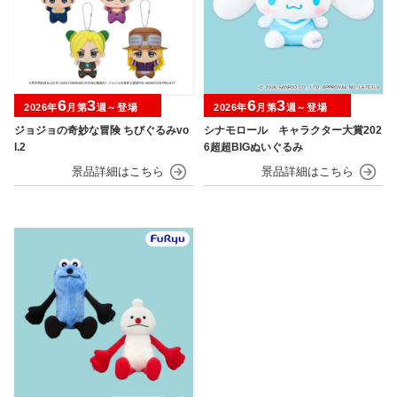
6
3
6
3
2026年
月第
週～登場
2026年
月第
週～登場
ジョジョの奇妙な冒険 ちびぐるみvo
シナモロール キャラクター大賞202
l.2
6超超BIGぬいぐるみ