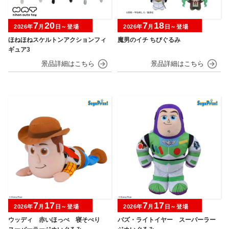
7
20
7
18
2026年
月
日～登場
2026年
月
日～登場
ほねほねスケルトンアクションフィ
魔男のイチ ちびぐるみ
ギュア3
7
17
7
17
2026年
月
日～登場
2026年
月
日～登場
ウッディ 赤いほっぺ 寝そべり
バズ・ライトイヤー スーパーラー