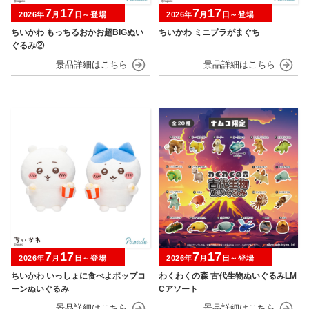
7
17
7
17
2026年
月
日～登場
2026年
月
日～登場
ちいかわ もっちるおかお超BIGぬい
ちいかわ ミニプラがまぐち
ぐるみ②
7
17
7
17
2026年
月
日～登場
2026年
月
日～登場
ちいかわ いっしょに食べよポップコ
わくわくの森 古代生物ぬいぐるみLM
ーンぬいぐるみ
Cアソート