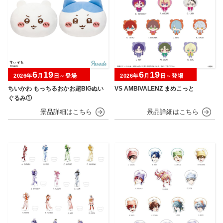
6
19
6
19
2026年
月
日～登場
2026年
月
日～登場
ちいかわ もっちるおかお超BIGぬい
VS AMBIVALENZ まめこっと
ぐるみ①