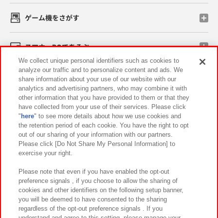
ゲーム機をさがす
スマホ・PCであそぶ
We collect unique personal identifiers such as cookies to
analyze our traffic and to personalize content and ads. We
イベント・キャンペーン
share information about your use of our website with our
analytics and advertising partners, who may combine it with
other information that you have provided to them or that they
have collected from your use of their services. Please click
"
here
" to see more details about how we use cookies and
関連会社
サステナビリティ
サイトポリシー
the retention period of each cookie. You have the right to opt
out of our sharing of your information with our partners.
プライバシーポリシー
ウェブアクセシビリティ方針と検証結果
Please click [Do Not Share My Personal Information] to
exercise your right.
お取引先さまとともに
食品のご提供について
カスタマーハラスメント対応方針
よくあるご質問・お問い合わせ
Please note that even if you have enabled the opt-out
preference signals , if you choose to allow the sharing of
cookies and other identifiers on the following setup banner,
you will be deemed to have consented to the sharing
regardless of the opt-out preference signals . If you
understand and agree to this setting, please manage your