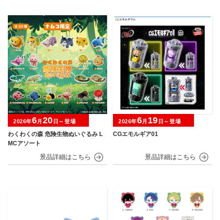
6
20
6
19
2026年
月
日～登場
2026年
月
日～登場
わくわくの森 危険生物ぬいぐるみ L
CGエモルギア01
MCアソート