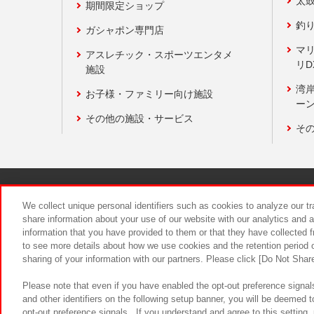
太
期間限定ショップ
釣
ガシャポン専門店
マ
アスレチック・スポーツエンタメ
リD
施設
湾
お子様・ファミリー向け施設
ーン
その他の施設・サービス
そ
関連会社
サステナビリティ
We collect unique personal identifiers such as cookies to analyze our t
share information about your use of our website with our analytics and 
information that you have provided to them or that they have collected f
食品のご提
to see more details about how we use cookies and the retention period o
sharing of your information with our partners. Please click [Do Not Shar
Please note that even if you have enabled the opt-out preference signals
and other identifiers on the following setup banner, you will be deemed 
opt-out preference signals . If you understand and agree to this setting