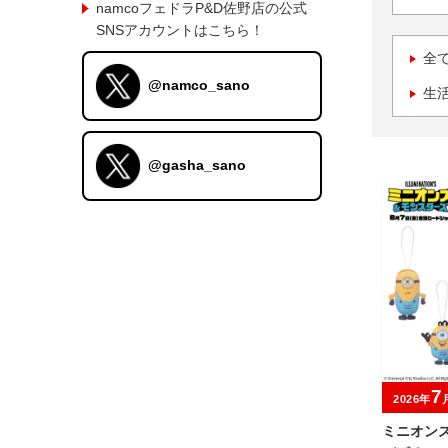
namcoフェドラP&D佐野店の公式
SNSアカウントはこちら！
全
@namco_sano
生
@gasha_sano
7
2026年
ミニオン