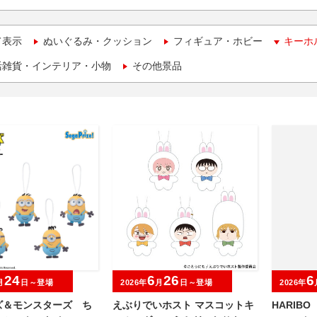
て表示
ぬいぐるみ・クッション
フィギュア・ホビー
キーホ
活雑貨・インテリア・小物
その他景品
24
6
26
6
月
日～登場
2026年
月
日～登場
2026年
ズ＆モンスターズ ち
えぶりでいホスト マスコットキ
HARIB