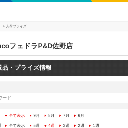
店
入荷プライズ
mcoフェドラP&D佐野店
景品・プライズ情報
月
全て表示
9月
8月
7月
6月
週
全て表示
5週
4週
3週
2週
1週