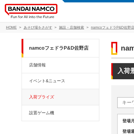
HOME
あそび場をさがす
施設・店舗検索
namcoフェドラP&D佐野
na
namcoフェドラP&D佐野店
店舗情報
入荷
イベント&ニュース
入荷プライズ
設置ゲーム機
登場
登場