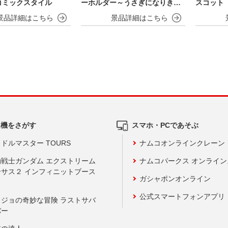
コミックスタイル
ーホルダー～うさぎになりきら
スコット
NIGHT～
ム機をさがす
スマホ・PCであそぶ
ドルマスター TOURS
ナムコオンラインクレーン
動戦士ガンダム エクストリーム
ナムコパークス オンライ
ーサス２ インフィニットブース
ガシャポンオンライン
公式スマートフォンアプリ
ョジョの奇妙な冒険 ラストサバ
バー