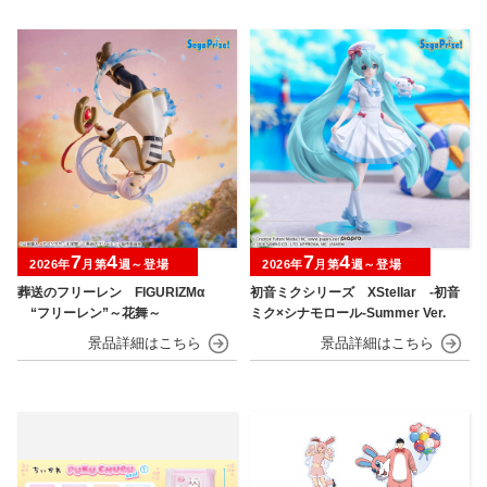
7
4
7
4
2026年
月第
週～登場
2026年
月第
週～登場
葬送のフリーレン FIGURIZMα
初音ミクシリーズ XStellar ‐初音
“フリーレン”～花舞～
ミク×シナモロール‐Summer Ver.