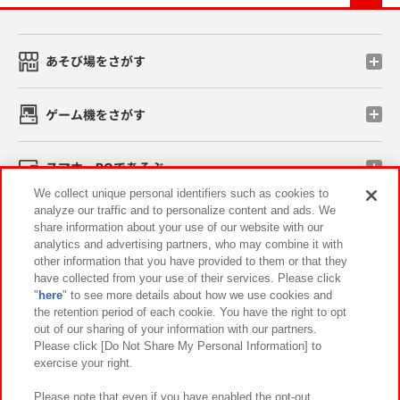
あそび場をさがす
ゲーム機をさがす
スマホ・PCであそぶ
We collect unique personal identifiers such as cookies to
analyze our traffic and to personalize content and ads. We
イベント・キャンペーン
share information about your use of our website with our
analytics and advertising partners, who may combine it with
other information that you have provided to them or that they
have collected from your use of their services. Please click
"
here
" to see more details about how we use cookies and
関連会社
サステナビリティ
サイトポリシー
the retention period of each cookie. You have the right to opt
out of our sharing of your information with our partners.
プライバシーポリシー
ウェブアクセシビリティ方針と検証結果
Please click [Do Not Share My Personal Information] to
exercise your right.
お取引先さまとともに
食品のご提供について
カスタマーハラスメント対応方針
よくあるご質問・お問い合わせ
Please note that even if you have enabled the opt-out