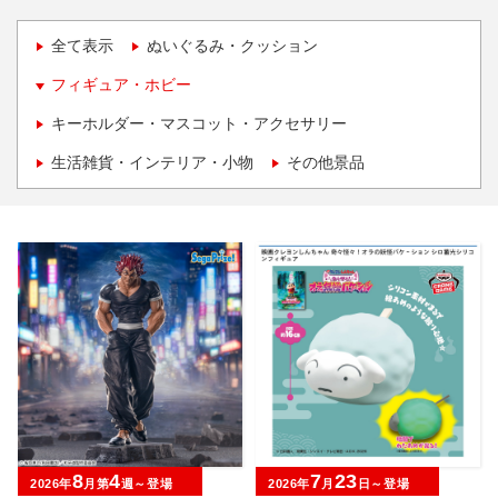
全て表示
ぬいぐるみ・クッション
フィギュア・ホビー
キーホルダー・マスコット・アクセサリー
生活雑貨・インテリア・小物
その他景品
8
4
7
23
2026年
月第
週～登場
2026年
月
日～登場