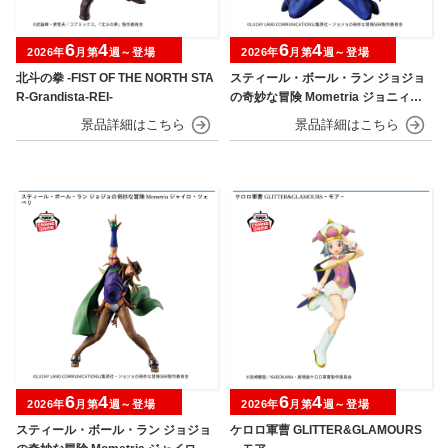
6
4
6
4
2026年
月第
週～登場
2026年
月第
週～登場
北斗の拳 -FIST OF THE NORTH STA
スティール・ボール・ラン ジョジョ
R-Grandista-REI-
の奇妙な冒険 Mometria ジョニィ・
ジョースター
6
4
6
4
2026年
月第
週～登場
2026年
月第
週～登場
スティール・ボール・ラン ジョジョ
ケロロ軍曹 GLITTER&GLAMOURS