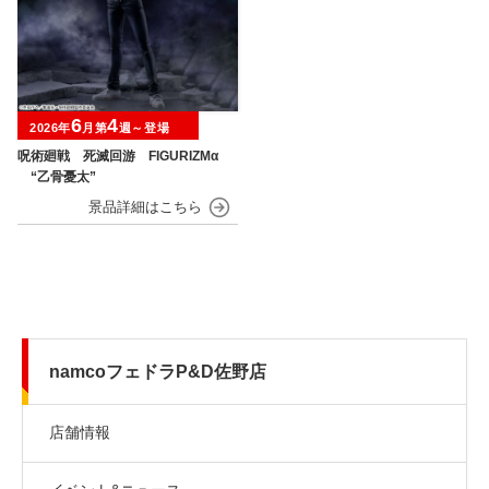
6
4
2026年
月第
週～登場
呪術廻戦 死滅回游 FIGURIZMα
“乙骨憂太”
namcoフェドラP&D佐野店
店舗情報