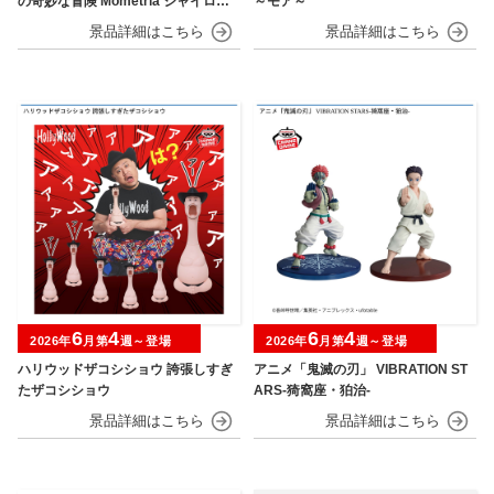
の奇妙な冒険 Mometria ジャイロ・
～モア～
ツェペリ
6
4
6
4
2026年
月第
週～登場
2026年
月第
週～登場
ハリウッドザコシショウ 誇張しすぎ
アニメ「鬼滅の刃」 VIBRATION ST
たザコシショウ
ARS-猗窩座・狛治-