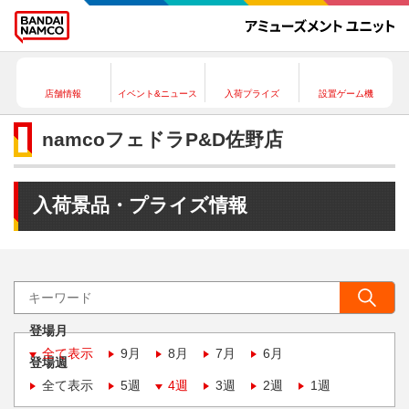
店舗情報
イベント&ニュース
入荷プライズ
設置ゲーム機
namcoフェドラP&D佐野店
入荷景品・プライズ情報
登場月
全て表示
9月
8月
7月
6月
登場週
全て表示
5週
4週
3週
2週
1週