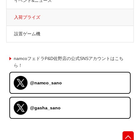
イベント&ニュース
入荷プライズ
設置ゲーム機
namcoフェドラP&D佐野店の公式SNSアカウントはこち
ら！
@namco_sano
@gasha_sano
先