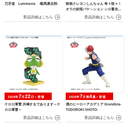
刃牙道 Luminasta ‐範馬勇次郎‐
映画クレヨンしんちゃん 奇々怪々！
オラの妖怪バケ～ション シロ蓄光シ
リコンフィギュア
7
22
7
4
2026年
月
日～登場
2026年
月第
週～登場
ケロロ軍曹 共鳴するであります～ケ
僕のヒーローアカデミア Grandista-
ロロ軍曹～
TODOROKI SHOTO-