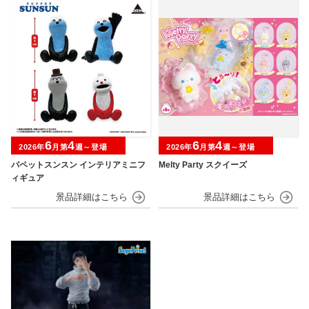
6
4
6
4
2026年
月第
週～登場
2026年
月第
週～登場
パペットスンスン インテリアミニフ
Melty Party スクイーズ
ィギュア