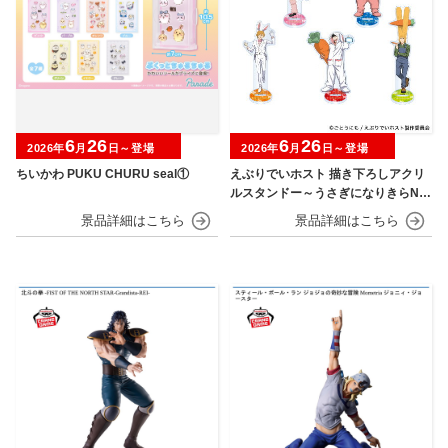
6
26
6
26
2026年
月
日～登場
2026年
月
日～登場
ちいかわ PUKU CHURU seal①
えぶりでいホスト 描き下ろしアクリ
ルスタンドー～うさぎになりきらNIG
HT～