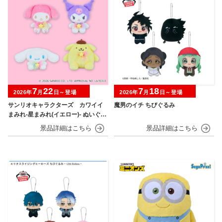
7
22
7
18
2026年
月
日～登場
2026年
月
日～登場
サンリオキャラクターズ カワイイ
魔男のイチ ちびぐるみ
まみれ-星まみれ(イエロー)- ぬいぐる
み