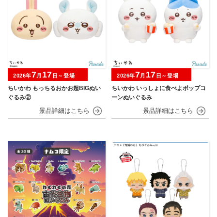
7
17
7
17
2026年
月
日～登場
2026年
月
日～登場
ちいかわ もっちるおかお超BIGぬい
ちいかわ いっしょに食べよポップコ
ぐるみ②
ーンぬいぐるみ