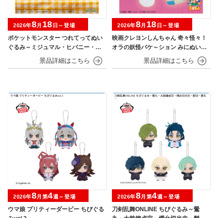
8
18
8
18
2026年
月
日～登場
2026年
月
日～登場
ポケットモンスター つれてってぬい
映画クレヨンしんちゃん 奇々怪々！
ぐるみ～ミジュマル・ヒバニー・ニ
オラの妖怪バケ～ション みにぬいぐ
ャオハ～
るみ
8
4
8
4
2026年
月第
週～登場
2026年
月第
週～登場
ウマ娘 プリティーダービー ちびぐる
刀剣乱舞ONLINE ちびぐるみ～鶯