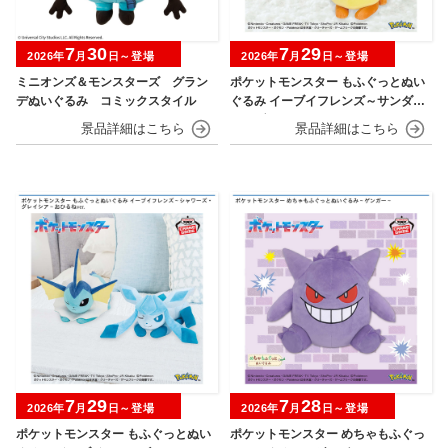
7
30
7
29
2026年
月
日～登場
2026年
月
日～登場
ミニオンズ＆モンスターズ グラン
ポケットモンスター もふぐっとぬい
デぬいぐるみ コミックスタイル
ぐるみ イーブイフレンズ～サンダー
ス・ブースター～おひるねver.
7
29
7
28
2026年
月
日～登場
2026年
月
日～登場
ポケットモンスター もふぐっとぬい
ポケットモンスター めちゃもふぐっ