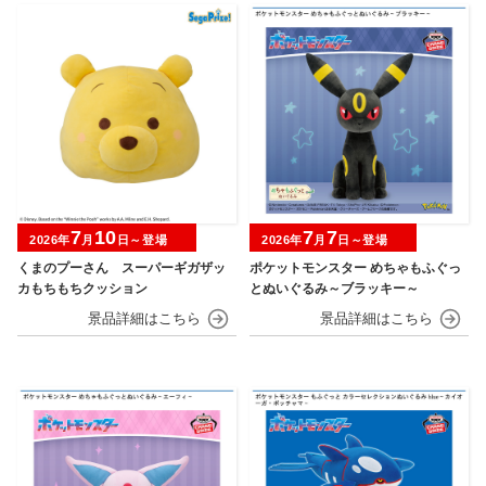
7
10
7
7
2026年
月
日～登場
2026年
月
日～登場
くまのプーさん スーパーギガザッ
ポケットモンスター めちゃもふぐっ
カもちもちクッション
とぬいぐるみ～ブラッキー～