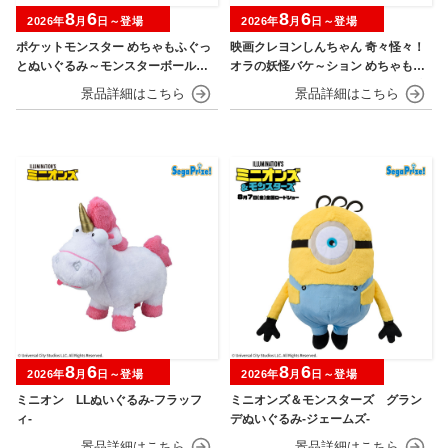
8
6
8
6
2026年
月
日～登場
2026年
月
日～登場
ポケットモンスター めちゃもふぐっ
映画クレヨンしんちゃん 奇々怪々！
とぬいぐるみ～モンスターボール・
オラの妖怪バケ～ション めちゃもふ
スーパーボール・ハイパーボール・
ぐっとぬいぐるみ～おすわりポーズ
マスターボール・プレミアボール～
のシロ～
8
6
8
6
2026年
月
日～登場
2026年
月
日～登場
ミニオン LLぬいぐるみ‐フラッフ
ミニオンズ＆モンスターズ グラン
ィ‐
デぬいぐるみ‐ジェームズ‐