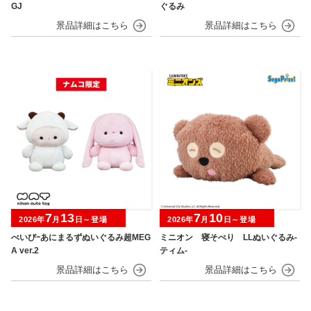
GJ
ぐるみ
7
13
7
10
2026年
月
日～登場
2026年
月
日～登場
べいびｰあにまるずぬいぐるみ超MEG
ミニオン 寝そべり LLぬいぐるみ‐
A ver.2
ティム‐