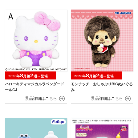
8
2
8
2
2026年
月第
週～登場
2026年
月第
週～登場
ハローキティマジカルラベンダード
モンチッチ おしゃぶりBIGぬいぐる
ールGJ
み