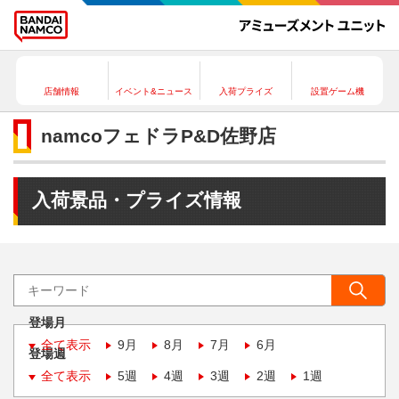
店舗情報
イベント&ニュース
入荷プライズ
設置ゲーム機
namcoフェドラP&D佐野店
入荷景品・プライズ情報
登場月
全て表示
9月
8月
7月
6月
登場週
全て表示
5週
4週
3週
2週
1週