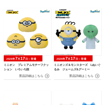
7
17
7
17
2026年
月
日～登場
2026年
月
日～登場
ミニオン プレミアムモチーフクッ
ミニオンズ＆モンスターズ Lぬいぐ
ション いろいろ顔
るみ ジェームズ&グーミー