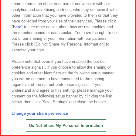
share information about your use of our website with our
7
2
7
2
2026年
月第
週～登場
2026年
月第
週～登場
analytics and advertising partners, who may combine it with
other information that you have provided to them or that they
アイドルマスター シャイニーカラー
アイドルマスター シャイニーカラー
have collected from your use of their services. Please click
ズ ちびぐるみ～Team.Luna～vol.2
ズ ちびぐるみ～Team.Luna～vol.1
"
here
" to see more details about how we use cookies and
the retention period of each cookie. You have the right to opt
out of our sharing of your information with our partners.
Please click [Do Not Share My Personal Information] to
exercise your right.
Please note that even if you have enabled the opt-out
preference signals , if you choose to allow the sharing of
cookies and other identifiers on the following setup banner,
you will be deemed to have consented to the sharing
regardless of the opt-out preference signals . If you
understand and agree to this setting, please manage your
consent on the following setup banner by clicking the link
below, then click 'Save Settings' and close the banner.
Change your share preference
7
3
6
26
2026年
月
日～登場
2026年
月
日～登場
いれいす ピタッとおともぬいぐるみ
ケロロ軍曹 ちびぐるみ～ナムコキャ
Do Not Share My Personal Information
ンペーン～