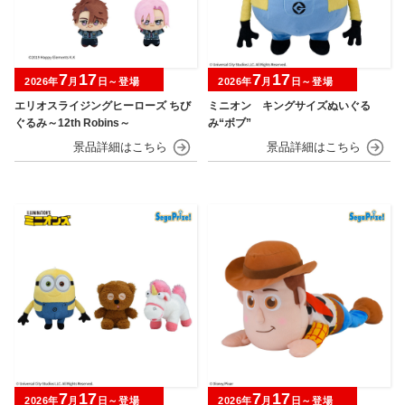
7
17
7
17
2026年
月
日～登場
2026年
月
日～登場
エリオスライジングヒーローズ ちび
ミニオン キングサイズぬいぐる
ぐるみ～12th Robins～
み“ボブ”
7
17
7
17
2026年
月
日～登場
2026年
月
日～登場