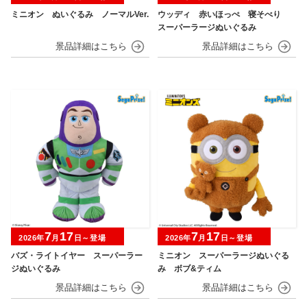
ミニオン ぬいぐるみ ノーマルVer.
ウッディ 赤いほっぺ 寝そべり
スーパーラージぬいぐるみ
7
17
7
17
2026年
月
日～登場
2026年
月
日～登場
バズ・ライトイヤー スーパーラー
ミニオン スーパーラージぬいぐる
ジぬいぐるみ
み ボブ&ティム