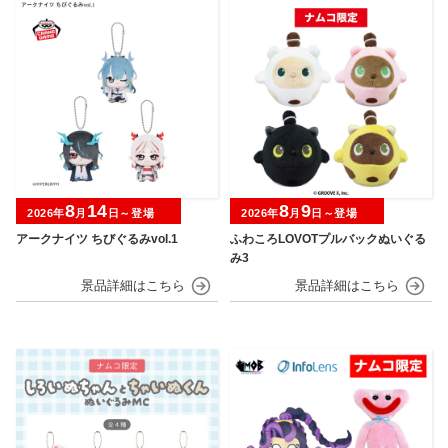
8
14
8
9
2026年
月
日～登場
2026年
月
日～登場
アークナイツ ちびぐるみvol.1
ふわころLOVOTプルバックぬいぐる
み3