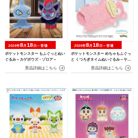
8
18
8
18
2026年
月
日～登場
2026年
月
日～登場
ポケットモンスター もふぐっとぬい
ポケットモンスター めちゃもふぐっ
ぐるみ～カゲボウズ・ゾロア～
と くつろぎタイムぬいぐるみ～ヤド
ン～