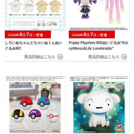
8
7
8
7
2026年
月
日～登場
2026年
月
日～登場
しろいぬちゃんとちゃいぬくんぬい
Poppy Playtime BIGぬいぐるみ”Kis
ぐるみMC
syMissy&Lily Lovebraids”