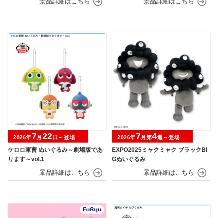
7
22
7
4
2026年
月
日～登場
2026年
月第
週～登場
ケロロ軍曹 ぬいぐるみ～劇場版であ
EXPO2025ミャクミャク ブラックBI
ります～vol.1
Gぬいぐるみ