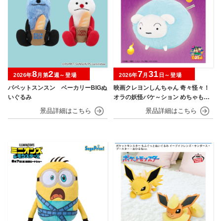
8
2
7
31
2026年
月第
週～登場
2026年
月
日～登場
パペットスンスン ベーカリーBIGぬ
映画クレヨンしんちゃん 奇々怪々！
いぐるみ
オラの妖怪バケ～ション めちゃもふ
ぐっとぬいぐるみ シロ