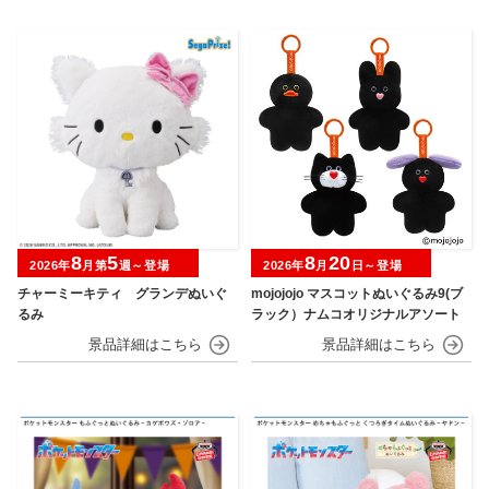
8
5
8
20
2026年
月第
週～登場
2026年
月
日～登場
チャーミーキティ グランデぬいぐ
mojojojo マスコットぬいぐるみ9(ブ
るみ
ラック）ナムコオリジナルアソート