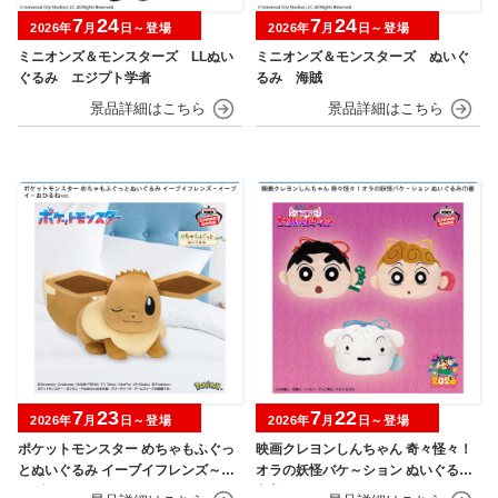
7
24
7
24
2026年
月
日～登場
2026年
月
日～登場
ミニオンズ＆モンスターズ LLぬい
ミニオンズ＆モンスターズ ぬいぐ
ぐるみ エジプト学者
るみ 海賊
7
23
7
22
2026年
月
日～登場
2026年
月
日～登場
ポケットモンスター めちゃもふぐっ
映画クレヨンしんちゃん 奇々怪々！
とぬいぐるみ イーブイフレンズ～イ
オラの妖怪バケ～ション ぬいぐるみ
ーブイ～おひるねver.
巾着