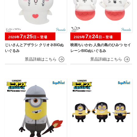
7
25
7
24
2026年
月
日～登場
2026年
月
日～登場
じいさんとアザラシ クリオネBIGぬ
映画ちいかわ 人魚の島のひみつ セイ
いぐるみ
レーンBIGぬいぐるみ