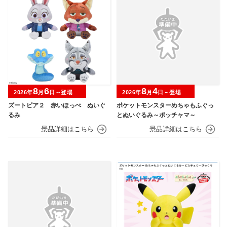
8
6
8
4
2026年
月
日～登場
2026年
月
日～登場
ズートピア２ 赤いほっぺ ぬいぐ
ポケットモンスターめちゃもふぐっ
るみ
とぬいぐるみ～ポッチャマ～