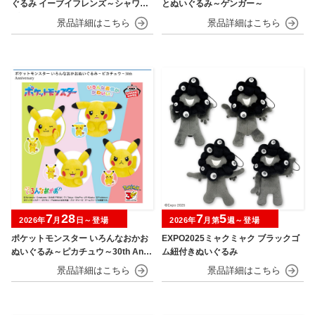
ぐるみ イーブイフレンズ～シャワー
とぬいぐるみ～ゲンガー～
ズ・グレイシア～おひるねver.
7
28
7
5
2026年
月
日～登場
2026年
月第
週～登場
ポケットモンスター いろんなおかお
EXPO2025ミャクミャク ブラックゴ
ぬいぐるみ～ピカチュウ～30th Anni
ム紐付きぬいぐるみ
versary