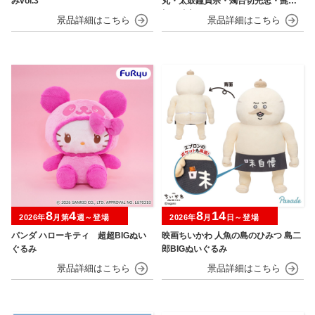
みvol.3
丸・太鼓鐘貞宗・燭台切光忠・髭
切・膝丸～
8
4
8
14
2026年
月第
週～登場
2026年
月
日～登場
パンダ ハローキティ 超超BIGぬい
映画ちいかわ 人魚の島のひみつ 島二
ぐるみ
郎BIGぬいぐるみ