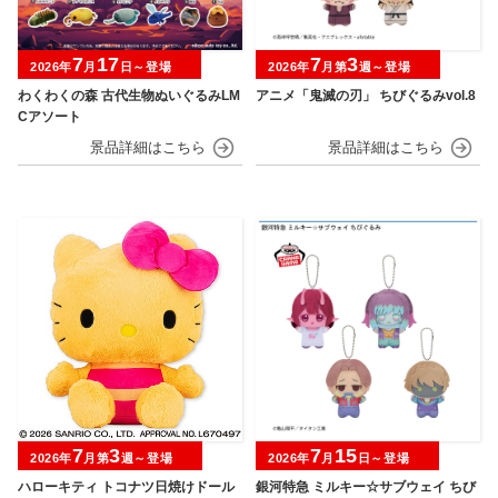
7
17
7
3
2026年
月
日～登場
2026年
月第
週～登場
わくわくの森 古代生物ぬいぐるみLM
アニメ「鬼滅の刃」 ちびぐるみvol.8
Cアソート
7
3
7
15
2026年
月第
週～登場
2026年
月
日～登場
ハローキティ トコナツ日焼けドール
銀河特急 ミルキー☆サブウェイ ちび