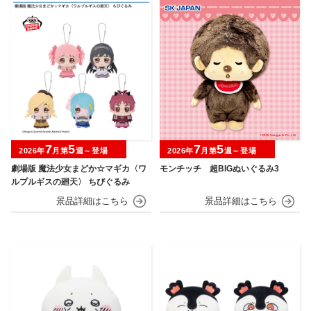
7
5
7
5
2026年
月第
週～登場
2026年
月第
週～登場
劇場版 魔法少女まどか☆マギカ〈ワ
モンチッチ 超BIGぬいぐるみ3
ルプルギスの廻天〉 ちびぐるみ