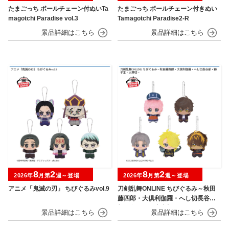
たまごっち ボールチェーン付ぬいTa
たまごっち ボールチェーン付きぬい
magotchi Paradise vol.3
Tamagotchi Paradise2-R
8
2
8
2
2026年
月第
週～登場
2026年
月第
週～登場
アニメ「鬼滅の刃」 ちびぐるみvol.9
刀剣乱舞ONLINE ちびぐるみ～秋田
藤四郎・大倶利伽羅・へし切長谷
部・獅子王・火車切～