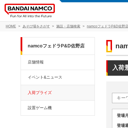
HOME
あそび場をさがす
施設・店舗検索
namcoフェドラP&D佐野
na
namcoフェドラP&D佐野店
店舗情報
入荷
イベント&ニュース
入荷プライズ
設置ゲーム機
登場
登場