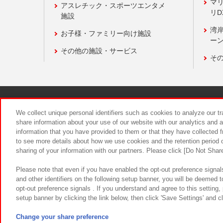
マ
アスレチック・スポーツエンタメ
リD
施設
湾
お子様・ファミリー向け施設
ーン
その他の施設・サービス
そ
関連会社
サステナビリティ
We collect unique personal identifiers such as cookies to analyze our t
share information about your use of our website with our analytics and 
information that you have provided to them or that they have collected f
食品のご提
to see more details about how we use cookies and the retention period o
sharing of your information with our partners. Please click [Do Not Shar
Please note that even if you have enabled the opt-out preference signals
and other identifiers on the following setup banner, you will be deemed 
opt-out preference signals . If you understand and agree to this setting
setup banner by clicking the link below, then click 'Save Settings' and c
©Bandai Namco Amusement Inc.
©Ba
Change your share preference