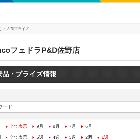
店
入荷プライズ
mcoフェドラP&D佐野店
景品・プライズ情報
月
全て表示
9月
8月
7月
6月
週
全て表示
5週
4週
3週
2週
1週