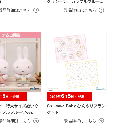
）
クッション カラフルフルーツv
er.
5
6
5
月
日～登場
2026年
月
日～登場
ー 特大サイズぬいぐ
Chiikawa Baby ひんやりブラン
フルフルーツver.
ケット