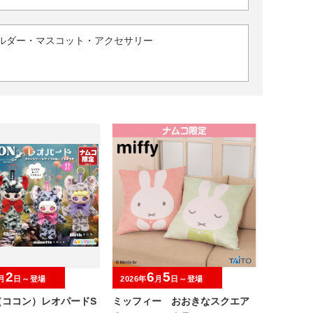
ルダー・マスコット・アクセサリー
2
6
5
月
日～登場
2026年
月
日～登場
（ココン）レオパードS
ミッフィー おおきなスクエア