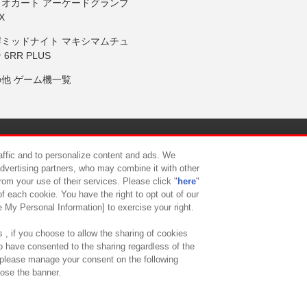
リオカート アーケードグランプ
X
岸ミッドナイト マキシマムチュ
 6RR PLUS
の他 ゲーム機一覧
サイトポリシー
プライバシーポリシー
ウェブアクセシビリティ方
raffic and to personalize content and ads. We
advertising partners, who may combine it with other
rom your use of their services. Please click "
here
"
供について
カスタマーハラスメント対応方針
よくあるご質問・
f each cookie. You have the right to opt out of our
e My Personal Information] to exercise your right.
 , if you choose to allow the sharing of cookies
to have consented to the sharing regardless of the
, please manage your consent on the following
lose the banner.
ndai Namco Amusement Lab Inc.
©Bandai Namco Experience Inc.
©HANAY