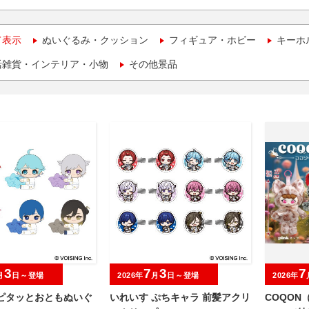
て表示
ぬいぐるみ・クッション
フィギュア・ホビー
キーホ
活雑貨・インテリア・小物
その他景品
3
7
3
7
月
日～登場
2026年
月
日～登場
2026年
 ピタッとおともぬいぐ
いれいす ぷちキャラ 前髪アクリ
COQON