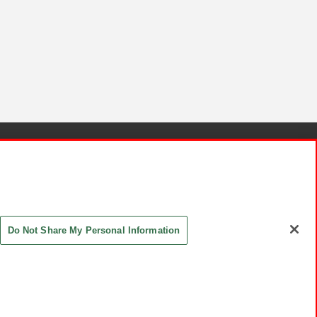
針と検証結果
お取引先さまとともに
お問い合わせ
Do Not Share My Personal Information
ASHIKI Co., Ltd. All Rights Reserved.