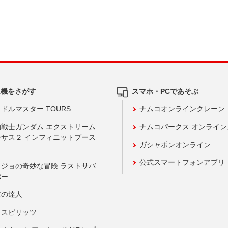
ム機をさがす
スマホ・PCであそぶ
ドルマスター TOURS
ナムコオンラインクレーン
動戦士ガンダム エクストリーム
ナムコパークス オンライ
ーサス２ インフィニットブース
ガシャポンオンライン
公式スマートフォンアプリ
ョジョの奇妙な冒険 ラストサバ
バー
鼓の達人
りスピリッツ