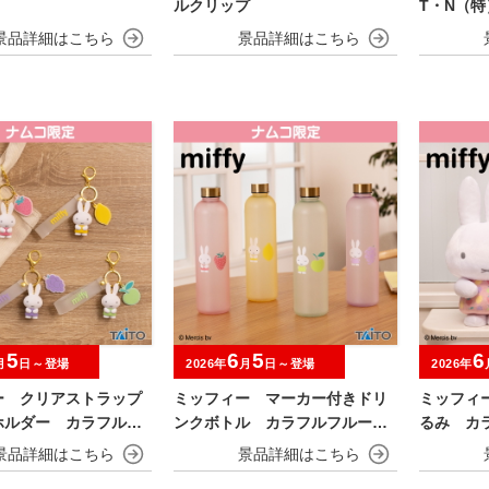
ルクリップ
T・N（特
5
6
5
6
月
日～登場
2026年
月
日～登場
2026年
ー クリアストラップ
ミッフィー マーカー付きドリ
ミッフィ
ホルダー カラフルフ
ンクボトル カラフルフルーツv
るみ カラ
er.