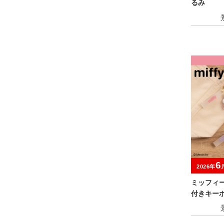
るみ
6
2026年
ミッフィ
付きキー
ルーツver.