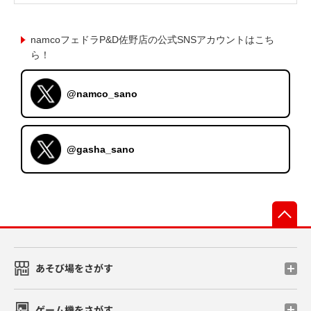
namcoフェドラP&D佐野店の公式SNSアカウントはこち
ら！
@namco_sano
@gasha_sano
先
あそび場をさがす
ゲーム機をさがす