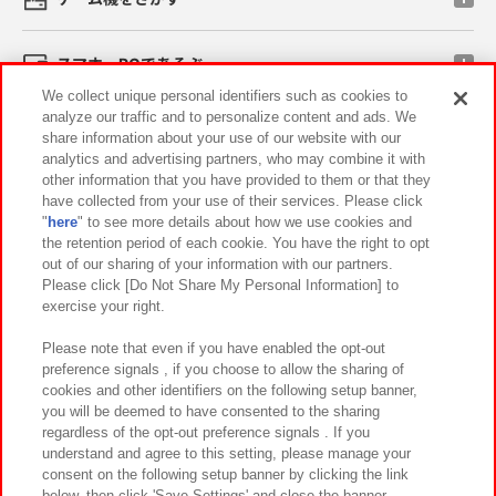
スマホ・PCであそぶ
We collect unique personal identifiers such as cookies to
analyze our traffic and to personalize content and ads. We
イベント・キャンペーン
share information about your use of our website with our
analytics and advertising partners, who may combine it with
other information that you have provided to them or that they
have collected from your use of their services. Please click
"
here
" to see more details about how we use cookies and
関連会社
サステナビリティ
サイトポリシー
the retention period of each cookie. You have the right to opt
out of our sharing of your information with our partners.
プライバシーポリシー
ウェブアクセシビリティ方針と検証結果
Please click [Do Not Share My Personal Information] to
exercise your right.
お取引先さまとともに
食品のご提供について
カスタマーハラスメント対応方針
よくあるご質問・お問い合わせ
Please note that even if you have enabled the opt-out
preference signals , if you choose to allow the sharing of
cookies and other identifiers on the following setup banner,
you will be deemed to have consented to the sharing
regardless of the opt-out preference signals . If you
understand and agree to this setting, please manage your
consent on the following setup banner by clicking the link
below, then click 'Save Settings' and close the banner.