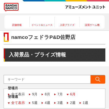
店舗情報
イベント&ニュース
入荷プライズ
設置ゲーム機
namcoフェドラP&D佐野店
入荷景品・プライズ情報
登場月
全て表示
9月
8月
7月
6月
登場週
全て表示
5週
4週
3週
2週
1週